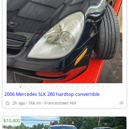
•
•
•
•
•
•
•
•
•
•
•
•
•
•
•
•
•
•
2006 Mercedes SLK 280 hardtop convertible
2h ago
76k mi
Francestown NH
$10,400