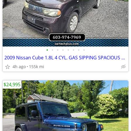
•
•
•
•
•
•
•
•
2009 Nissan Cube 1.8L 4 CYL. GAS SIPPING SPACIOUS WAGON
4h ago
155k mi
$24,995