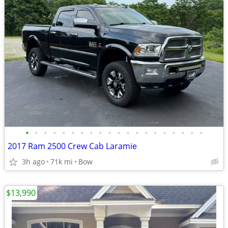
•
•
•
•
•
•
•
•
•
•
•
•
•
•
•
•
•
•
•
•
2017 Ram 2500 Crew Cab Laramie
3h ago
71k mi
Bow
$13,990