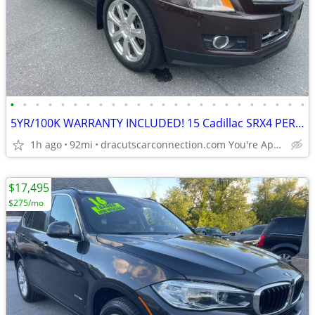
•
•
•
•
•
•
•
•
•
•
•
•
•
•
•
•
•
•
•
•
•
•
•
•
5YR/100K WARRANTY INCLUDED! 15 Cadillac SRX4 PERFORMCE w/ONLY 92K!
1h ago
92mi
dracutscarconnection.com You're Approved! $1000 Down $60/WK
$17,495
$275/mo