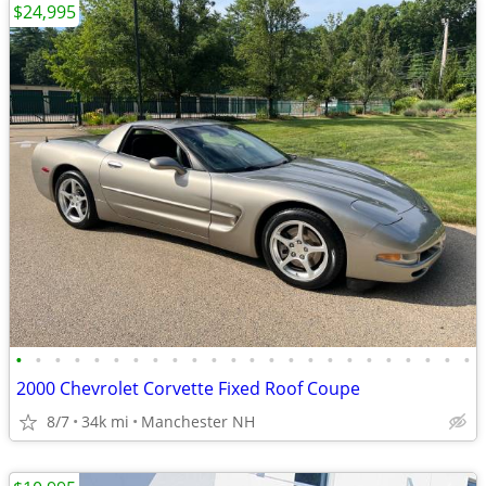
$24,995
•
•
•
•
•
•
•
•
•
•
•
•
•
•
•
•
•
•
•
•
•
•
•
•
2000 Chevrolet Corvette Fixed Roof Coupe
8/7
34k mi
Manchester NH