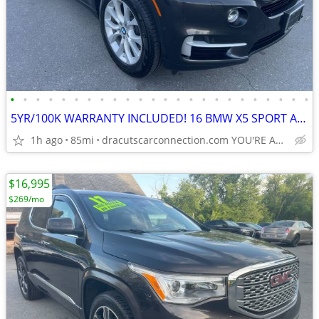
•
•
•
•
•
•
•
•
•
•
•
•
•
•
•
•
•
•
•
•
•
•
•
•
5YR/100K WARRANTY INCLUDED! 16 BMW X5 SPORT AWD w/ONLY 85K! NAVI
1h ago
85mi
dracutscarconnection.com YOU'RE APPROVED! $1500 Down $69/WK
$16,995
$269/mo