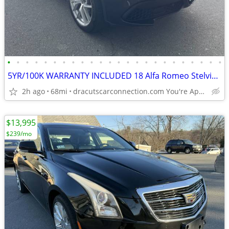
•
•
•
•
•
•
•
•
•
•
•
•
•
•
•
•
•
•
•
•
•
•
•
•
5YR/100K WARRANTY INCLUDED 18 Alfa Romeo Stelvio Ti SPORT AWD ONLY 68K
2h ago
68mi
dracutscarconnection.com You're Approved! $1500 Down $69/WK
$13,995
$239/mo