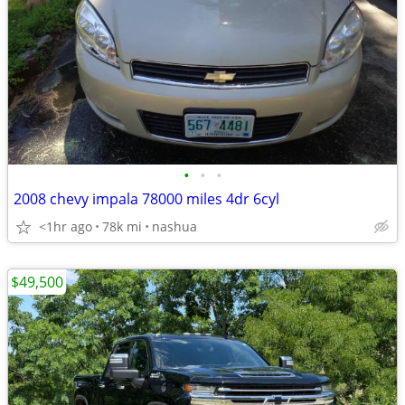
•
•
•
2008 chevy impala 78000 miles 4dr 6cyl
<1hr ago
78k mi
nashua
$49,500