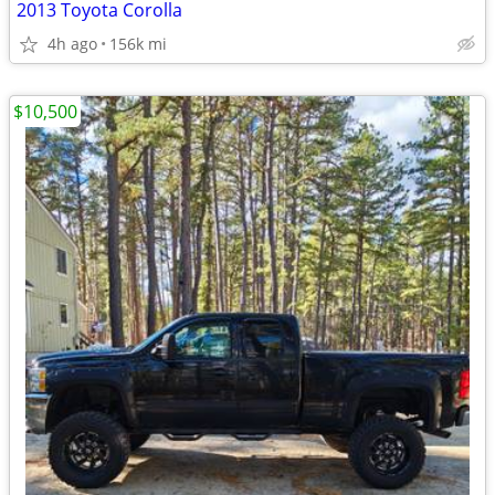
2013 Toyota Corolla
4h ago
156k mi
$10,500