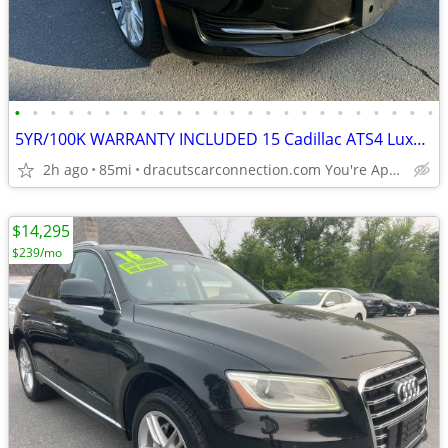
•
•
•
•
•
•
•
•
•
•
•
•
•
•
•
•
•
•
•
•
•
•
•
•
5YR/100K WARRANTY INCLUDED 15 Cadillac ATS4 Luxury w/ONLY 85K! LOADED
2h ago
85mi
dracutscarconnection.com You're Approved! $1500 Down $59/WK
$14,295
$239/mo