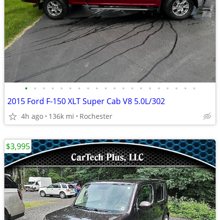
•
•
•
•
•
•
•
•
•
•
•
•
•
•
•
•
•
•
•
•
2015 Ford F-150 XLT Super Cab V8 5.0L/302
4h ago
136k mi
Rochester
$3,995