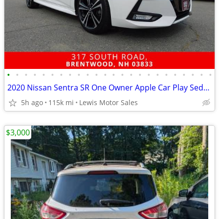
•
•
•
•
•
•
•
•
•
•
•
•
•
•
•
•
•
•
•
•
•
•
•
•
2020 Nissan Sentra SR One Owner Apple Car Play Sedan
5h ago
115k mi
Lewis Motor Sales
$3,000