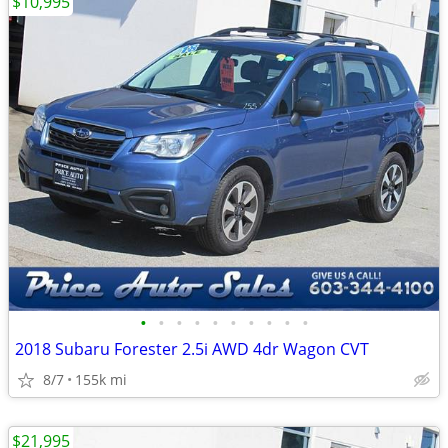
$10,995
•
•
•
•
•
•
•
•
•
•
2018 Subaru Forester 2.5i AWD 4dr Wagon CVT
8/7
155k mi
$21,995