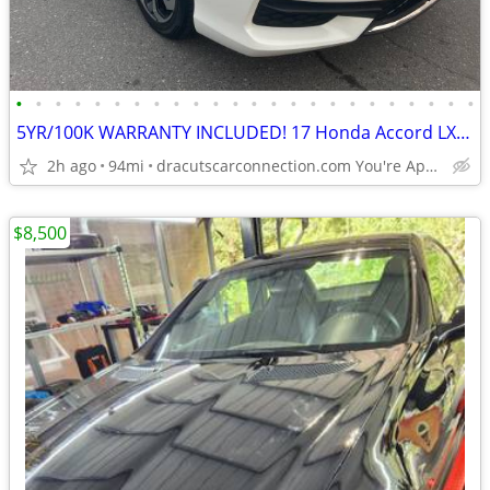
•
•
•
•
•
•
•
•
•
•
•
•
•
•
•
•
•
•
•
•
•
•
•
•
5YR/100K WARRANTY INCLUDED! 17 Honda Accord LX-S Coupe w/94K! 6-SPEED!
2h ago
94mi
dracutscarconnection.com You're Approved! $1500 Down $55/WK
$8,500