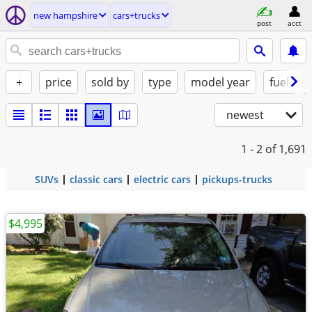
new hampshire
cars+trucks
post
acct
+
price
sold by
type
model year
fuel
newest
1 - 2
of 1,691
SUVs
classic cars
electric cars
pickups-trucks
$4,995