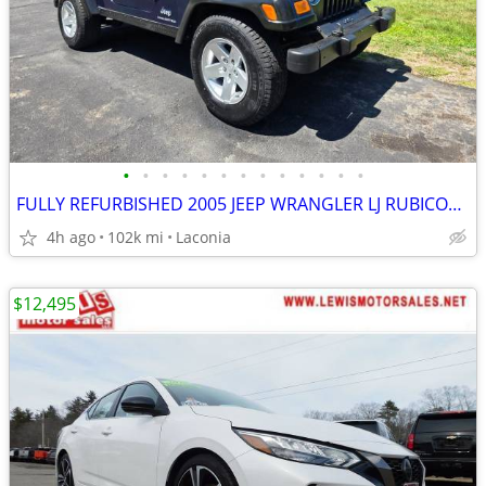
•
•
•
•
•
•
•
•
•
•
•
•
•
FULLY REFURBISHED 2005 JEEP WRANGLER LJ RUBICON TURN KEY 1 YR WARRANTY
4h ago
102k mi
Laconia
$12,495