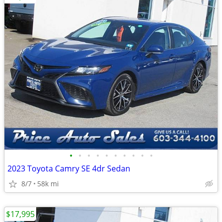
•
•
•
•
•
•
•
•
•
•
2023 Toyota Camry SE 4dr Sedan
8/7
58k mi
$17,995