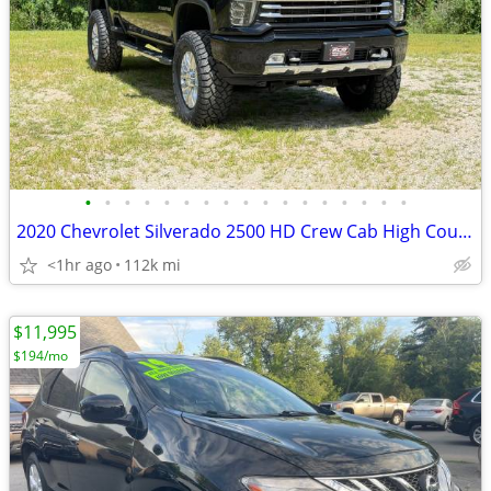
•
•
•
•
•
•
•
•
•
•
•
•
•
•
•
•
•
2020 Chevrolet Silverado 2500 HD Crew Cab High Country 4x4
<1hr ago
112k mi
$11,995
$194/mo