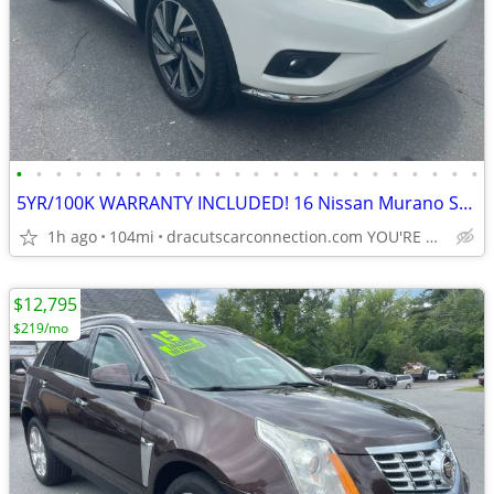
•
•
•
•
•
•
•
•
•
•
•
•
•
•
•
•
•
•
•
•
•
•
•
•
5YR/100K WARRANTY INCLUDED! 16 Nissan Murano SL PLATINUM AWD Hybrid!
1h ago
104mi
dracutscarconnection.com YOU'RE APPROVED! $1000 Down $55/WK
$12,795
$219/mo