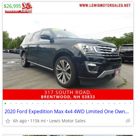
$26,995
•
•
•
•
•
•
•
•
•
•
•
•
•
•
•
•
•
•
•
•
•
•
•
•
2020 Ford Expedition Max 4x4 4WD Limited One Owner Fully Loaded SUV
6h ago
115k mi
Lewis Motor Sales