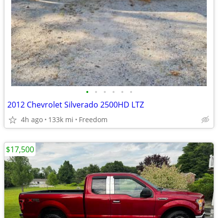
•
•
•
•
•
•
2012 Chevrolet Silverado 2500HD LTZ
4h ago
133k mi
Freedom
$17,500