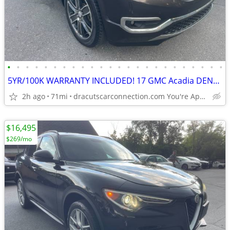
•
•
•
•
•
•
•
•
•
•
•
•
•
•
•
•
•
•
•
•
•
•
•
•
5YR/100K WARRANTY INCLUDED! 17 GMC Acadia DENALI AWD! ONLY 71K! LOADED
2h ago
71mi
dracutscarconnection.com You're Approved! $1500 Down $65/WK
$16,495
$269/mo