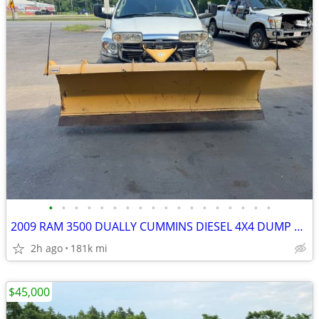
•
•
•
•
•
•
•
•
•
•
•
•
•
•
•
•
•
•
2009 RAM 3500 DUALLY CUMMINS DIESEL 4X4 DUMP WITH 9 FOOT MM-2 FISHER
2h ago
181k mi
$45,000