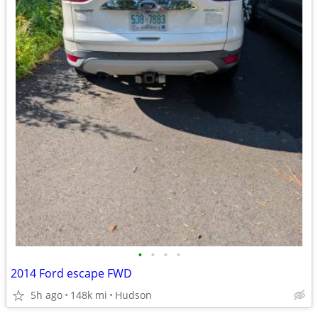
•
•
•
•
2014 Ford escape FWD
5h ago
148k mi
Hudson