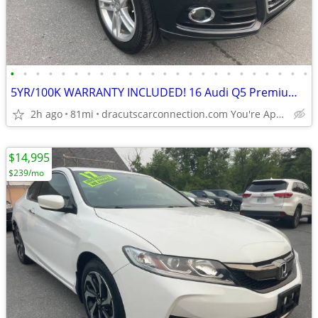
•
•
•
•
•
•
•
•
•
•
•
•
•
•
•
•
•
•
•
•
•
•
•
•
5YR/100K WARRANTY INCLUDED! 16 Audi Q5 Premium+ AWD w/ONLY 81K! LOADED
2h ago
81mi
dracutscarconnection.com You're Approved! $1500 Down $55/WK
$14,995
$239/mo