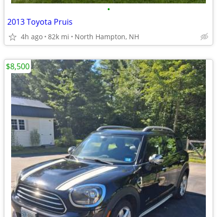
•
2013 Toyota Pruis
4h ago
82k mi
North Hampton, NH
$8,500