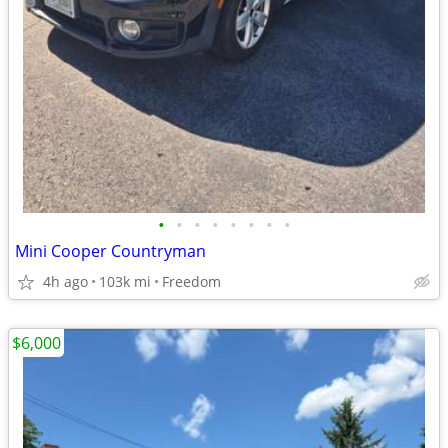
•
•
•
•
•
•
•
•
Mini Cooper Countryman
4h ago
103k mi
Freedom
$6,000