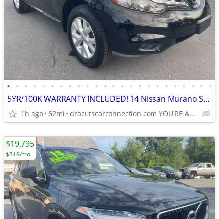
•
•
•
•
•
•
•
•
•
•
•
•
•
•
•
•
•
•
•
•
•
•
•
•
5YR/100K WARRANTY INCLUDED! 14 Nissan Murano SL AWD w/ONLY 62K! LOADED
1h ago
62mi
dracutscarconnection.com YOU'RE APPROVED! $1000 Down $42/WK
$19,795
$319/mo