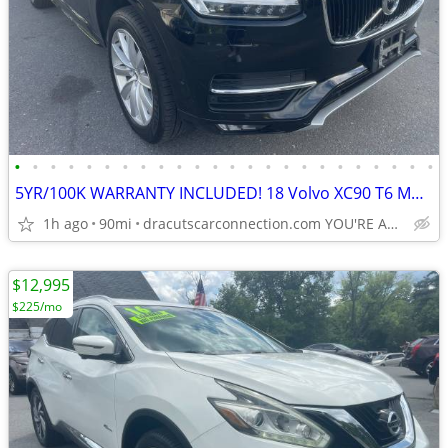
•
•
•
•
•
•
•
•
•
•
•
•
•
•
•
•
•
•
•
•
•
•
•
•
5YR/100K WARRANTY INCLUDED! 18 Volvo XC90 T6 Momentum AWD! ONLY 90K!
1h ago
90mi
dracutscarconnection.com YOU'RE APPROVED! $1500 Down $79/WK
$12,995
$225/mo