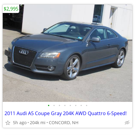
$2,995
•
•
•
•
•
•
•
•
2011 Audi A5 Coupe Gray 204K AWD Quattro 6-Speed!
5h ago
204k mi
CONCORD, NH