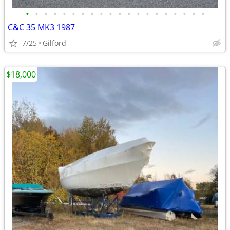
•
•
•
•
•
•
•
•
•
•
•
•
•
•
•
•
•
•
•
•
C&C 35 MK3 1987
7/25
Gilford
$18,000