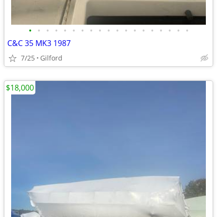
•
•
•
•
•
•
•
•
•
•
•
•
•
•
•
•
•
•
•
C&C 35 MK3 1987
7/25
Gilford
$18,000