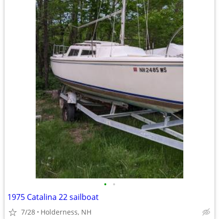
•
•
1975 Catalina 22 sailboat
7/28
Holderness, NH