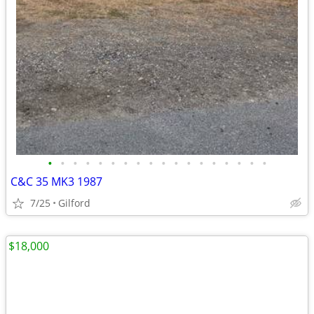
•
•
•
•
•
•
•
•
•
•
•
•
•
•
•
•
•
•
C&C 35 MK3 1987
7/25
Gilford
$18,000