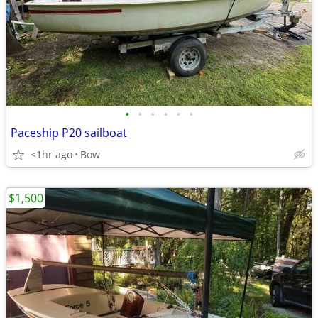
•
•
•
•
•
•
Paceship P20 sailboat
<1hr ago
Bow
$1,500