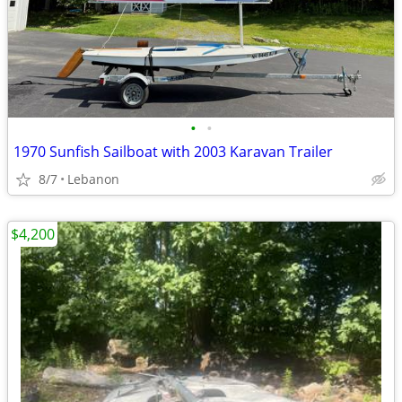
•
•
1970 Sunfish Sailboat with 2003 Karavan Trailer
8/7
Lebanon
$4,200