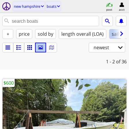
new hampshire
boats
post
acct
+
price
sold by
length overall (LOA)
sail
newest
1 - 2
of 36
$600