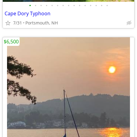
•
•
•
•
•
•
•
•
•
•
•
•
•
•
•
Cape Dory Typhoon
7/31
Portsmouth, NH
$6,500