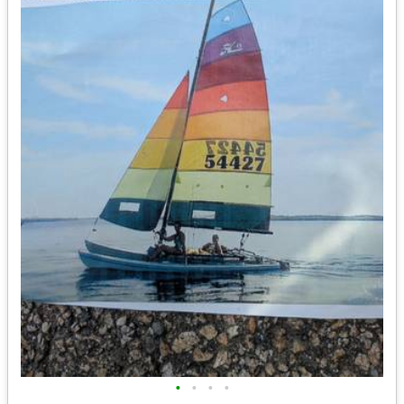
•
•
•
•