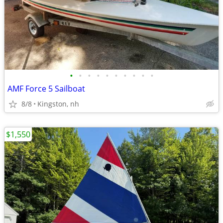
•
•
•
•
•
•
•
•
•
•
AMF Force 5 Sailboat
8/8
Kingston, nh
$1,550