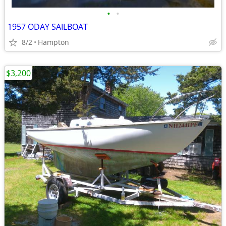
•
•
1957 ODAY SAILBOAT
8/2
Hampton
$3,200