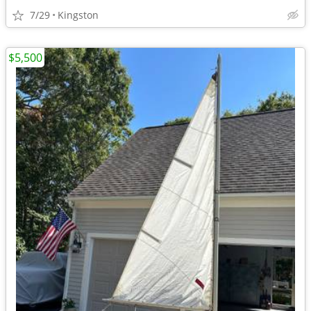
7/29
Kingston
$5,500