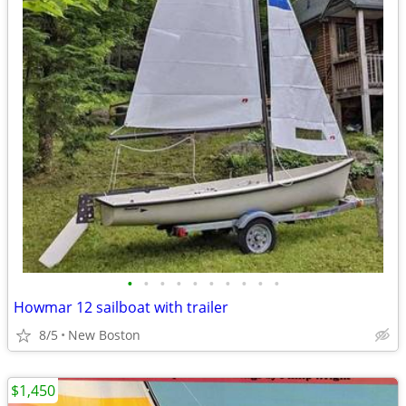
•
•
•
•
•
•
•
•
•
•
Howmar 12 sailboat with trailer
8/5
New Boston
$1,450