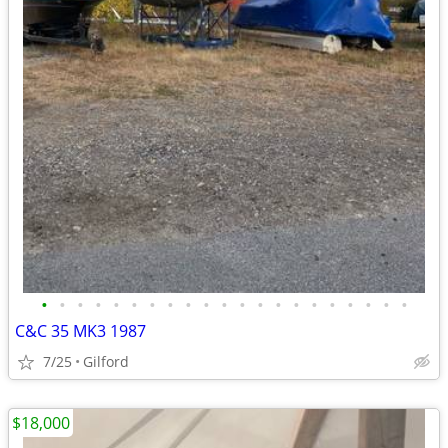
•
•
•
•
•
•
•
•
•
•
•
•
•
•
•
•
•
•
•
•
•
C&C 35 MK3 1987
7/25
Gilford
$18,000