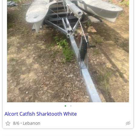
•
•
Alcort Catfish Sharktooth White
8/6
Lebanon