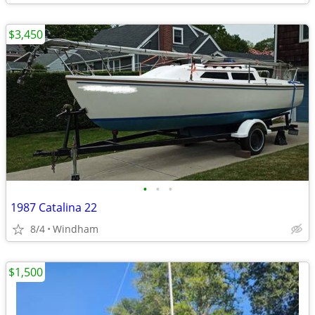
$3,450
•
•
•
1987 Catalina 22
8/4
Windham
$1,500