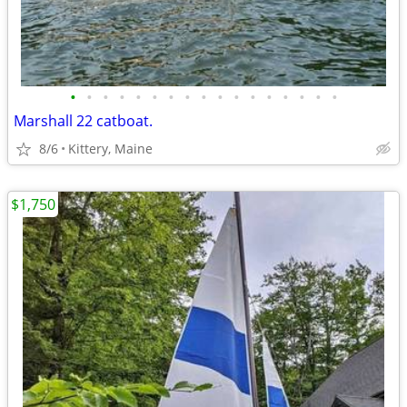
•
•
•
•
•
•
•
•
•
•
•
•
•
•
•
•
•
Marshall 22 catboat.
8/6
Kittery, Maine
$1,750