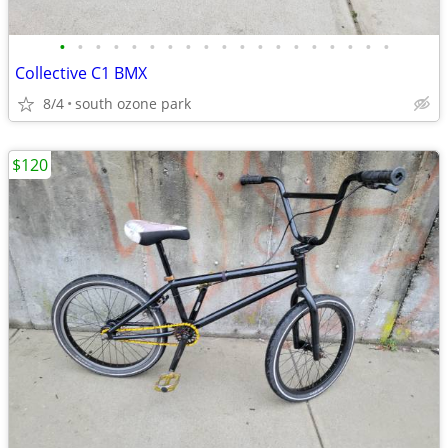
•
•
•
•
•
•
•
•
•
•
•
•
•
•
•
•
•
•
•
Collective C1 BMX
8/4
south ozone park
$120