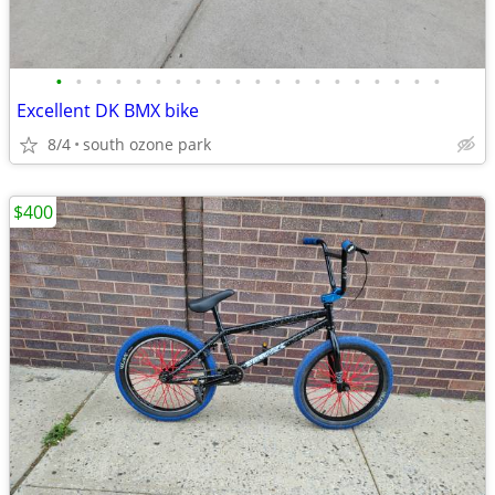
•
•
•
•
•
•
•
•
•
•
•
•
•
•
•
•
•
•
•
•
Excellent DK BMX bike
8/4
south ozone park
$400