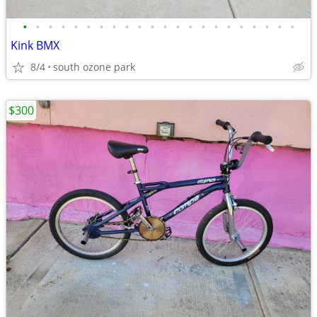
•
•
•
•
•
•
•
•
•
•
•
•
•
•
•
•
•
•
•
•
•
•
Kink BMX
8/4
south ozone park
$300