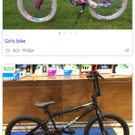
•
•
•
•
Girls bike
8/2
Ridge
$200