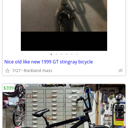
•
•
•
•
•
•
Nice old like new 1999 GT stingray bicycle
7/27
Rockland mass
$399