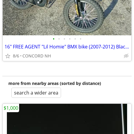
•
•
•
•
•
•
16" FREE AGENT "Lil Homie" BMX bike (2007-2012) Black Excellent Cond!
8/6
CONCORD NH
more from nearby areas (sorted by distance)
search a wider area
$1,000