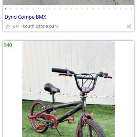
•
•
•
•
•
•
•
•
•
•
•
•
•
•
•
•
•
•
•
•
•
•
•
•
Dyno Compe BMX
8/4
south ozone park
$40