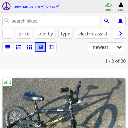
new hampshire
bikes
post
acct
+
price
sold by
type
electric assist
condi
newest
1 - 2
of 20
$60