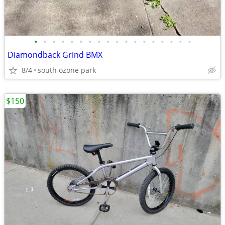
•
•
•
•
•
•
•
•
•
•
•
•
•
•
•
•
•
•
Diamondback Grind BMX
8/4
south ozone park
$150