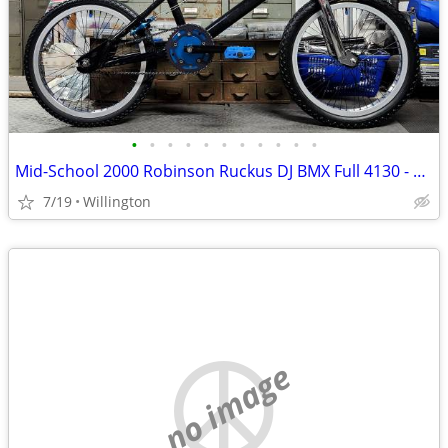
•
•
•
•
•
•
•
•
•
•
•
Mid-School 2000 Robinson Ruckus DJ BMX Full 4130 - 21" Top Tube
7/19
Willington
no image