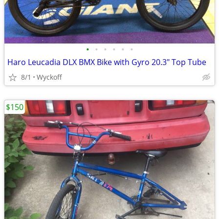
•
•
•
•
•
•
Haro Leucadia DLX BMX Bike with Gyro 20.3" Top Tube
8/1
Wyckoff
$150