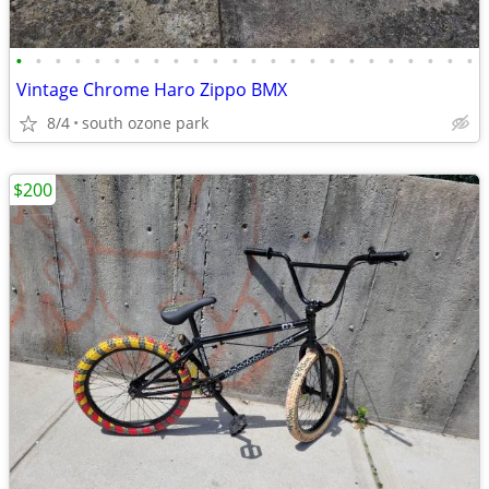
•
•
•
•
•
•
•
•
•
•
•
•
•
•
•
•
•
•
•
•
•
•
•
•
Vintage Chrome Haro Zippo BMX
8/4
south ozone park
$200