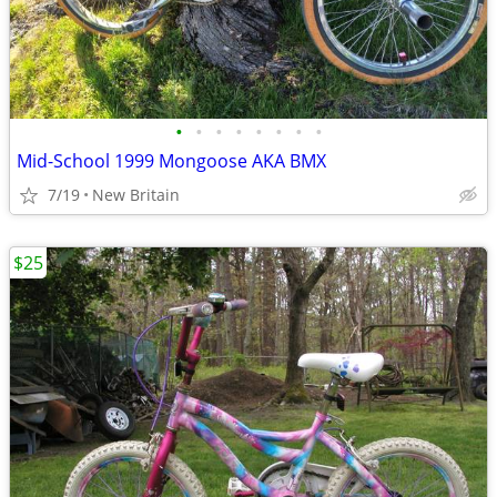
•
•
•
•
•
•
•
•
Mid-School 1999 Mongoose AKA BMX
7/19
New Britain
$25