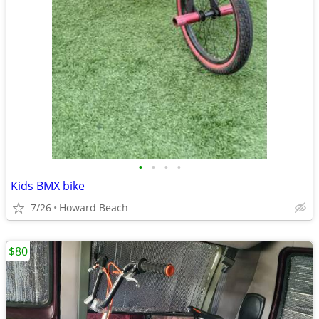
•
•
•
•
Kids BMX bike
7/26
Howard Beach
$80