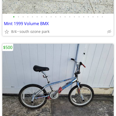
•
•
•
•
•
•
•
•
•
•
•
•
•
•
•
•
•
•
•
•
Mint 1999 Volume BMX
8/4
south ozone park
$500