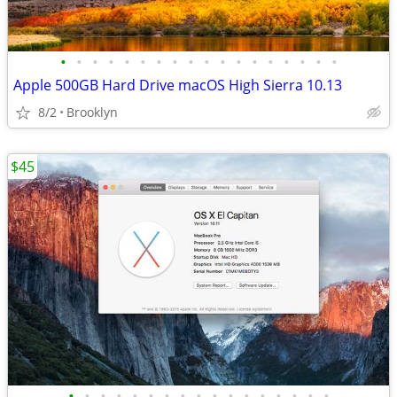
•
•
•
•
•
•
•
•
•
•
•
•
•
•
•
•
•
•
Apple 500GB Hard Drive macOS High Sierra 10.13
8/2
Brooklyn
$45
•
•
•
•
•
•
•
•
•
•
•
•
•
•
•
•
•