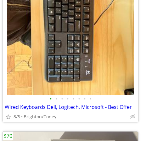
•
•
•
•
•
•
•
•
Wired Keyboards Dell, Logitech, Microsoft - Best Offer
8/5
Brighton/Coney
$70