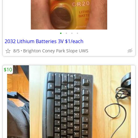
•
•
•
•
2032 Lithium Batteries 3V $1/each
8/5
Brighton Coney Park Slope UWS
$10