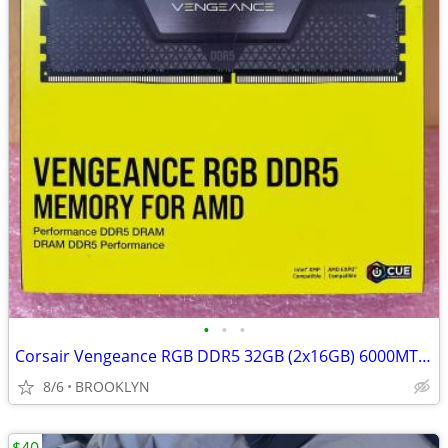
•
•
•
Corsair Vengeance RGB DDR5 32GB (2x16GB) 6000MT/s AMD EXPO Intel XMP D
8/6
BROOKLYN