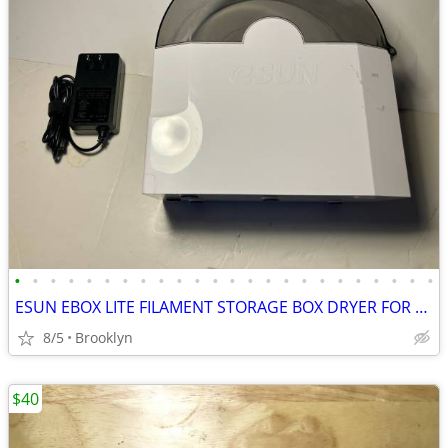
•
•
•
•
•
•
•
•
•
•
•
•
•
•
•
•
•
•
•
•
•
•
•
•
ESUN EBOX LITE FILAMENT STORAGE BOX DRYER FOR 3D PRINTING MATERIAL PRO
8/5
Brooklyn
$40