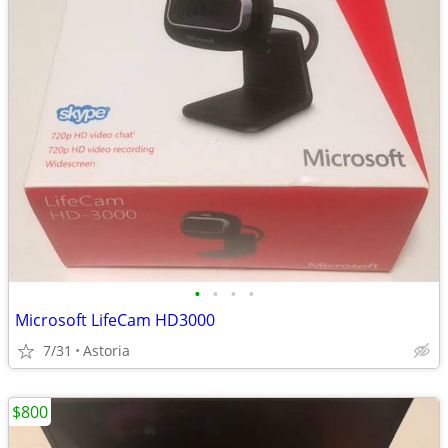
•
•
•
•
Microsoft LifeCam HD3000
7/31
Astoria
$800