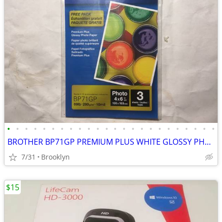
•
•
•
•
•
•
•
•
•
•
•
•
•
•
•
•
•
•
•
•
•
•
•
•
BROTHER BP71GP PREMIUM PLUS WHITE GLOSSY PHOTO PAPER 3 PCS 6x4" 69LB I
7/31
Brooklyn
$15