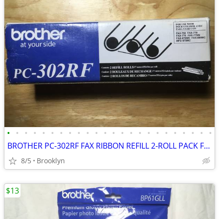
•
•
•
•
•
•
•
•
•
•
•
•
•
•
•
•
•
•
•
•
•
•
•
•
BROTHER PC-302RF FAX RIBBON REFILL 2-ROLL PACK FOR BROTHER PLAIN PAPER
8/5
Brooklyn
$13