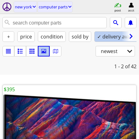
new york
computer parts
post
acct
+
price
condition
sold by
✓ delivery availab
newest
1 - 2
of 42
$395