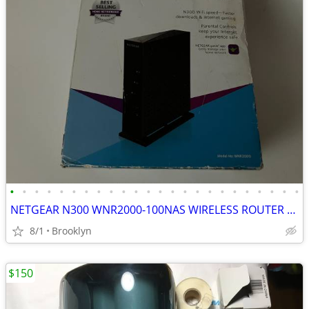
•
•
•
•
•
•
•
•
•
•
•
•
•
•
•
•
•
•
•
•
•
•
•
•
NETGEAR N300 WNR2000-100NAS WIRELESS ROUTER WIFI 300MBPS 24GHZ HOME NE
8/1
Brooklyn
$150