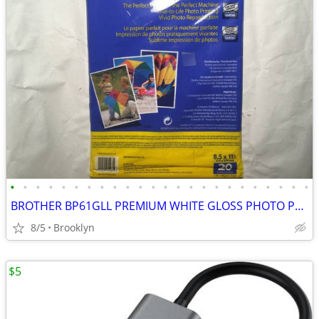
•
•
•
•
•
•
•
•
•
•
•
•
•
•
•
•
•
•
•
•
•
•
•
•
BROTHER BP61GLL PREMIUM WHITE GLOSS PHOTO PAPER 20 PCS 8.5x11" 51LB IN
8/5
Brooklyn
$5