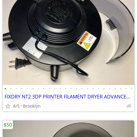
•
•
•
•
•
•
•
•
•
•
•
•
•
•
•
•
•
•
•
•
•
•
•
•
FIXDRY NT2 3DP PRINTER FILAMENT DRYER ADVANCED MOISTURE CONTROL SYSTEM
8/5
Brooklyn
$50