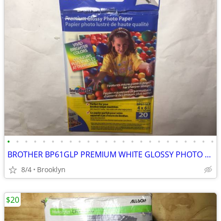
•
•
•
•
•
•
•
•
•
•
•
•
•
•
•
•
•
•
•
•
•
•
•
•
BROTHER BP61GLP PREMIUM WHITE GLOSSY PHOTO PAPER 12 PCS 6 x 4" 51 LB I
8/4
Brooklyn
$20