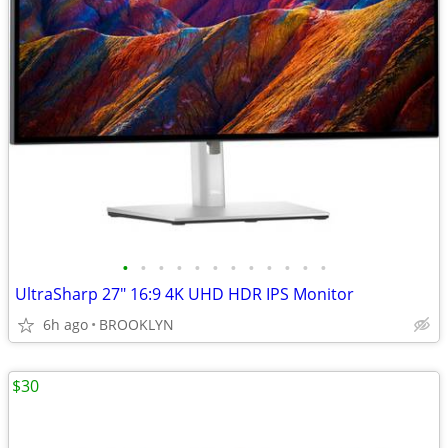
•
•
•
•
•
•
•
•
•
•
•
•
UltraSharp 27" 16:9 4K UHD HDR IPS Monitor
6h ago
BROOKLYN
$30