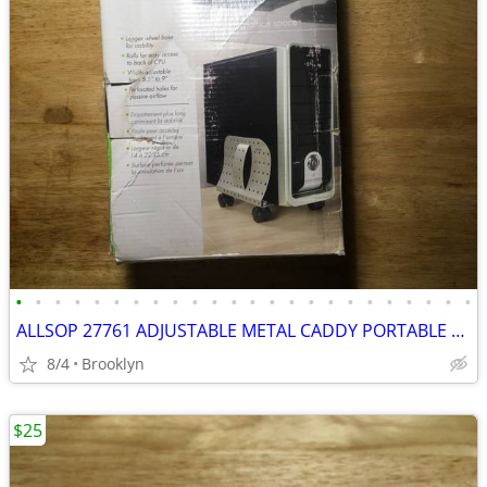
•
•
•
•
•
•
•
•
•
•
•
•
•
•
•
•
•
•
•
•
•
•
•
•
ALLSOP 27761 ADJUSTABLE METAL CADDY PORTABLE MOBILE CASTER WHEELS SERV
8/4
Brooklyn
$25