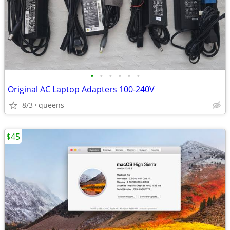
•
•
•
•
•
•
Original AC Laptop Adapters 100-240V
8/3
queens
$45