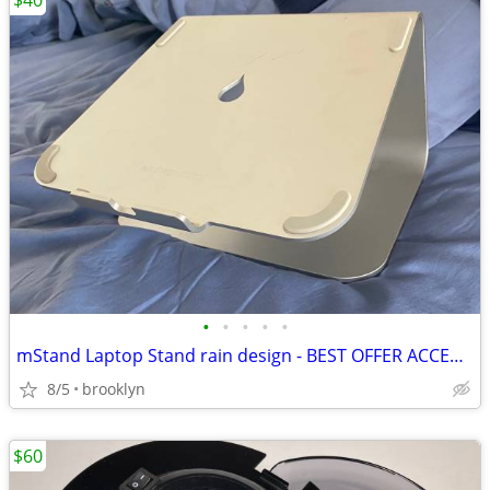
$40
•
•
•
•
•
mStand Laptop Stand rain design - BEST OFFER ACCEPTED
8/5
brooklyn
$60