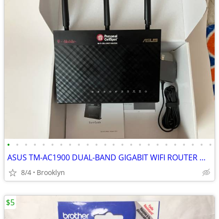
•
•
•
•
•
•
•
•
•
•
•
•
•
•
•
•
•
•
•
•
•
•
•
•
ASUS TM-AC1900 DUAL-BAND GIGABIT WIFI ROUTER WITH T-MOBILE WIFI CALLIN
8/4
Brooklyn
$5