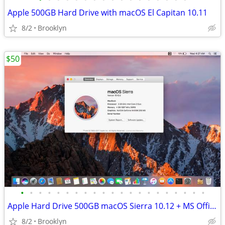
Apple 500GB Hard Drive with macOS El Capitan 10.11
8/2
Brooklyn
$50
•
•
•
•
•
•
•
•
•
•
•
•
•
•
•
•
•
•
•
•
•
Apple Hard Drive 500GB macOS Sierra 10.12 + MS Office Adobe Suite
8/2
Brooklyn