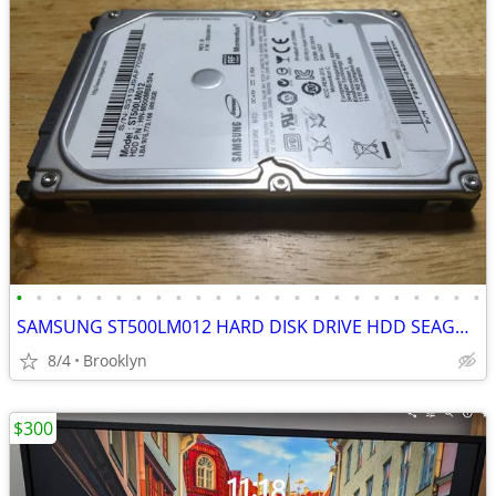
•
•
•
•
•
•
•
•
•
•
•
•
•
•
•
•
•
•
•
•
•
•
•
•
SAMSUNG ST500LM012 HARD DISK DRIVE HDD SEAGATE 500GB 5.4K 8MB 2.5" SAT
8/4
Brooklyn
$300