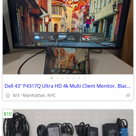
•
•
•
•
•
•
•
Dell 43" P4317Q Ultra HD 4k Multi Client Monitor, Black/Silver
8/3
Manhattan, NYC
$10