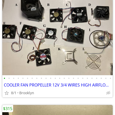
•
•
•
•
•
•
•
•
•
•
•
•
•
•
•
•
•
•
•
•
•
•
•
•
COOLER FAN PROPELLER 12V 3/4 WIRES HIGH AIRFLOW PWM BALL HYDRO BEARING
8/1
Brooklyn
$315