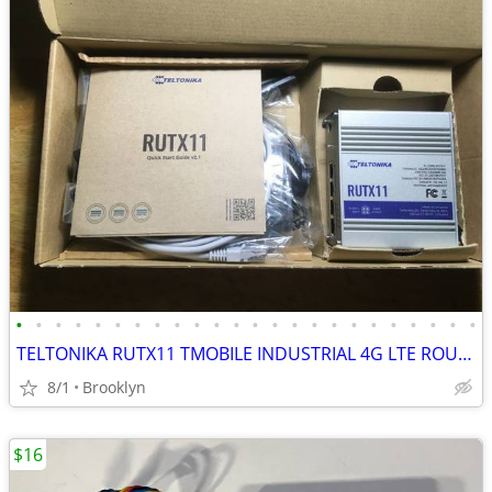
•
•
•
•
•
•
•
•
•
•
•
•
•
•
•
•
•
•
•
•
•
•
•
•
TELTONIKA RUTX11 TMOBILE INDUSTRIAL 4G LTE ROUTER VPN WiFi 5 802.11AC
8/1
Brooklyn
$16