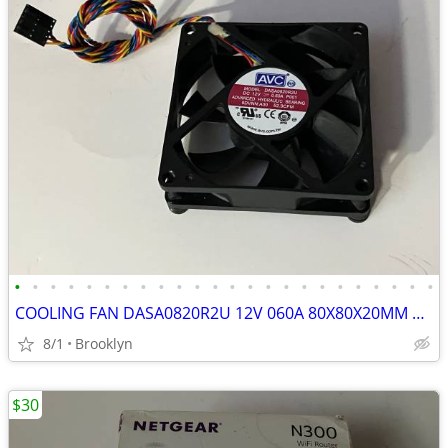
•
•
•
•
•
•
•
•
•
•
•
•
•
•
•
•
•
•
•
•
•
•
•
•
COOLING FAN DASA0820R2U 12V 060A 80X80X20MM 4WIRE HIGH AIRFLOW PWM HYD
8/1
Brooklyn
$30