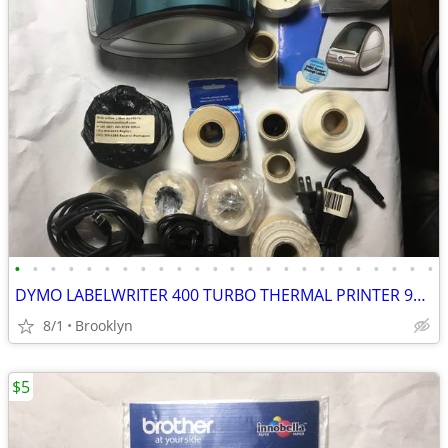
•
•
•
•
•
•
•
•
•
•
•
•
•
•
•
•
•
•
•
•
•
•
•
•
DYMO LABELWRITER 400 TURBO THERMAL PRINTER 93176 USB PRINT SHIP LABELS
8/1
Brooklyn
$5