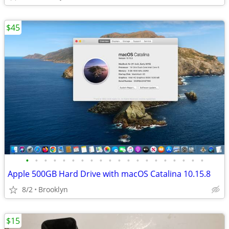
$45
•
•
•
•
•
•
•
•
•
•
•
•
•
•
•
•
•
•
•
•
Apple 500GB Hard Drive with macOS Catalina 10.15.8
8/2
Brooklyn
$15