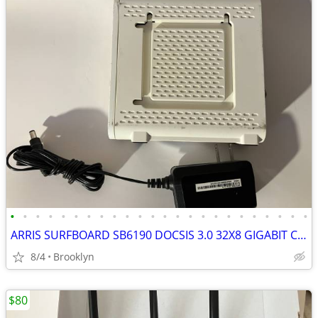
•
•
•
•
•
•
•
•
•
•
•
•
•
•
•
•
•
•
•
•
•
•
•
•
ARRIS SURFBOARD SB6190 DOCSIS 3.0 32X8 GIGABIT CABLE MODEM HOME INTERN
8/4
Brooklyn
$80