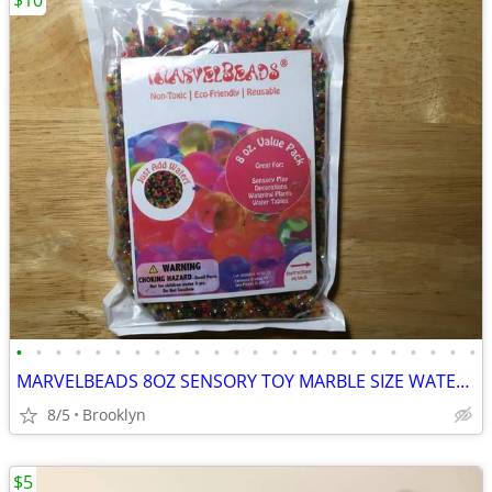
$10
•
•
•
•
•
•
•
•
•
•
•
•
•
•
•
•
•
•
•
•
•
•
•
•
MARVELBEADS 8OZ SENSORY TOY MARBLE SIZE WATER GEL STRESS BALLS RAINBOW
8/5
Brooklyn
$5