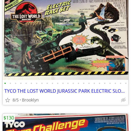
•
•
•
•
•
•
•
•
•
•
•
•
•
•
•
•
•
•
•
•
•
•
•
•
TYCO THE LOST WORLD JURASSIC PARK ELECTRIC SLOT CAR RACE SET VINTAGE
8/5
Brooklyn
$130