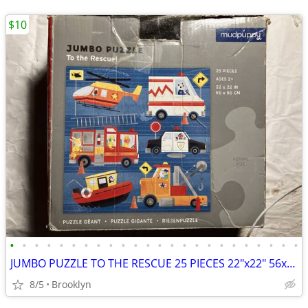
$10
•
•
•
•
•
•
•
•
•
•
•
•
•
•
•
•
•
•
•
•
•
•
•
•
JUMBO PUZZLE TO THE RESCUE 25 PIECES 22"x22" 56x56CM MUDPUPPY COPTER P
8/5
Brooklyn