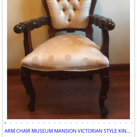
•
•
•
•
•
•
•
•
•
•
•
•
•
•
•
•
•
•
•
•
•
•
•
•
ARM CHAIR MUSEUM MANSION VICTORIAN STYLE KING QUEEN LUXARY COZY