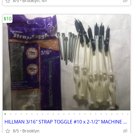
8/5
Brooklyn, NY
$10
•
•
•
•
•
•
•
•
•
•
•
•
•
•
•
•
•
•
•
•
•
•
•
•
HILLMAN 3/16" STRAP TOGGLE #10 x 2-1/2" MACHINE SCREW (6-PACK) DRYWALL
8/5
Brooklyn