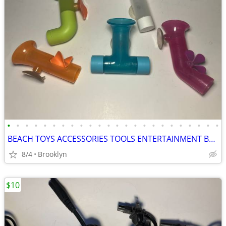
•
•
•
•
•
•
•
•
•
•
•
•
•
•
•
•
•
•
•
•
•
•
•
•
BEACH TOYS ACCESSORIES TOOLS ENTERTAINMENT BREAKAWAY KIDS OUTDOOR FUN
8/4
Brooklyn
$10