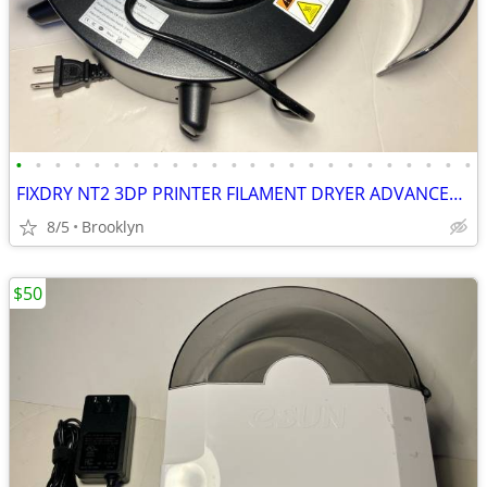
•
•
•
•
•
•
•
•
•
•
•
•
•
•
•
•
•
•
•
•
•
•
•
•
FIXDRY NT2 3DP PRINTER FILAMENT DRYER ADVANCED MOISTURE CONTROL SYSTEM
8/5
Brooklyn
$50