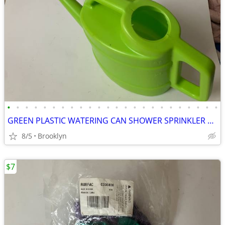
•
•
•
•
•
•
•
•
•
•
•
•
•
•
•
•
•
•
•
•
•
•
•
•
GREEN PLASTIC WATERING CAN SHOWER SPRINKLER HEAD FEED PLANTS OVAL TANK
8/5
Brooklyn
$7