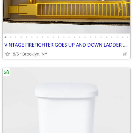
•
•
•
•
•
•
•
•
•
•
•
•
•
•
•
•
•
•
•
•
•
•
•
•
VINTAGE FIREFIGHTER GOES UP AND DOWN LADDER MAN TOY BATTERY OPERATED
8/5
Brooklyn, NY
$8