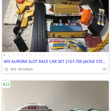
•
•
•
•
•
•
•
•
•
•
•
•
•
•
•
•
•
•
•
•
•
•
•
•
AFX AURORA SLOT RACE CAR SET 2167-700 JACKIE STEWART WINNERS CIRCLE HO
8/4
Brooklyn
$22