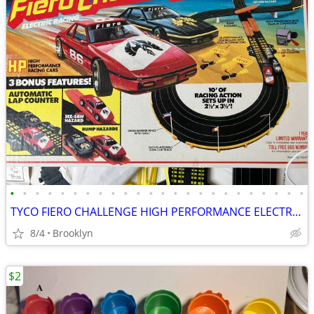
•
•
•
•
•
•
•
•
•
•
•
•
•
•
•
•
•
•
•
•
•
•
•
•
TYCO FIERO CHALLENGE HIGH PERFORMANCE ELECTRIC SLOT CAR SET LAP COUNT
8/4
Brooklyn
$2