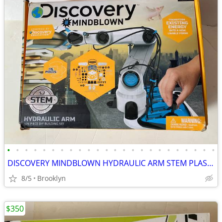
•
•
•
•
•
•
•
•
•
•
•
•
•
•
•
•
•
•
•
•
•
•
•
•
DISCOVERY MINDBLOWN HYDRAULIC ARM STEM PLASTIC DIY BUILDING KIT SET
8/5
Brooklyn
$350