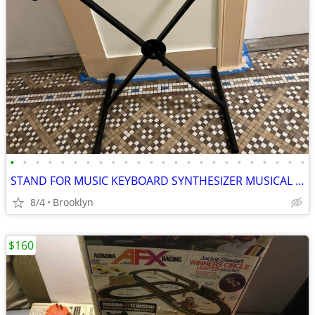
•
•
•
•
•
•
•
•
•
•
•
•
•
•
•
•
•
•
•
•
•
•
•
•
STAND FOR MUSIC KEYBOARD SYNTHESIZER MUSICAL DIGITAL PIANO X FOLDABLE
8/4
Brooklyn
$160