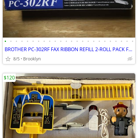
•
•
•
•
•
•
•
•
•
•
•
•
•
•
•
•
•
•
•
•
•
•
•
•
BROTHER PC-302RF FAX RIBBON REFILL 2-ROLL PACK FOR BROTHER PLAIN PAPER
8/5
Brooklyn
$120