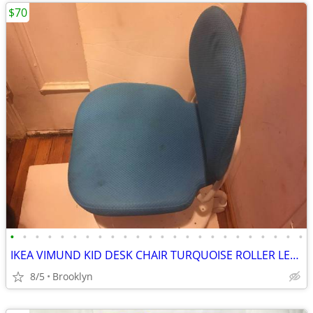
$70
•
•
•
•
•
•
•
•
•
•
•
•
•
•
•
•
•
•
•
•
•
•
•
•
IKEA VIMUND KID DESK CHAIR TURQUOISE ROLLER LEG STAND SAFETY ADJUSTABL
8/5
Brooklyn