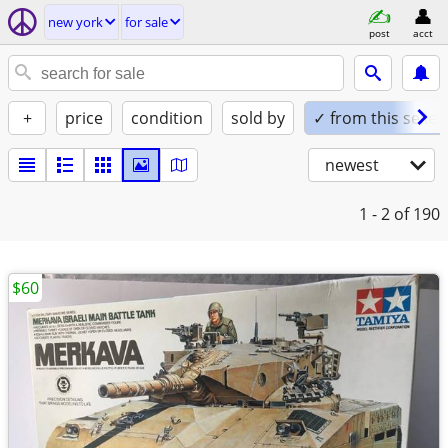
new york
for sale
post
acct
+
price
condition
sold by
✓ from this seller
newest
1 - 2
of 190
$60