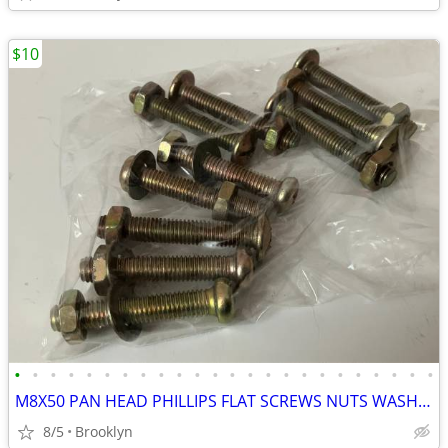
$10
•
•
•
•
•
•
•
•
•
•
•
•
•
•
•
•
•
•
•
•
•
•
•
•
M8X50 PAN HEAD PHILLIPS FLAT SCREWS NUTS WASHERS ZINC YELLOW PLATED 10
8/5
Brooklyn