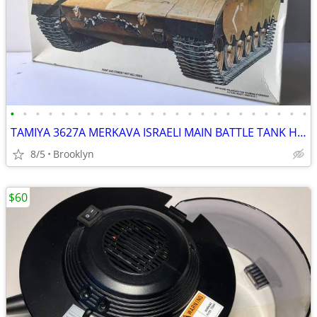
•
•
•
•
•
•
•
•
•
•
•
•
•
•
•
•
•
•
•
•
•
•
•
•
TAMIYA 3627A MERKAVA ISRAELI MAIN BATTLE TANK HIGH DETAIL SCALE MODEL
8/5
Brooklyn
$60