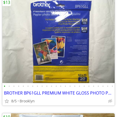
$13
•
•
•
•
•
•
•
•
•
•
•
•
•
•
•
•
•
•
•
•
•
•
•
•
BROTHER BP61GLL PREMIUM WHITE GLOSS PHOTO PAPER 20 PCS 8.5x11" 51LB IN
8/5
Brooklyn