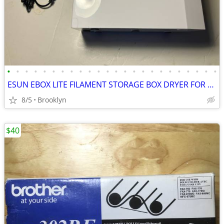
•
•
•
•
•
•
•
•
•
•
•
•
•
•
•
•
•
•
•
•
•
•
•
•
ESUN EBOX LITE FILAMENT STORAGE BOX DRYER FOR 3D PRINTING MATERIAL PRO
8/5
Brooklyn
$40