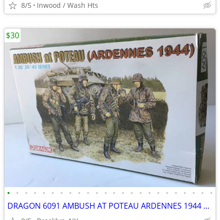
8/5
Inwood / Wash Hts
$30
•
•
•
•
•
•
•
•
•
•
•
•
•
•
•
•
•
•
•
•
•
•
•
•
DRAGON 6091 AMBUSH AT POTEAU ARDENNES 1944 1 35 SCALE GERMAN FIGURE SE