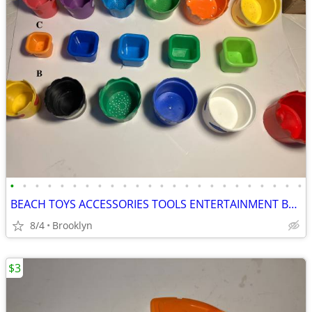
•
•
•
•
•
•
•
•
•
•
•
•
•
•
•
•
•
•
•
•
•
•
•
•
BEACH TOYS ACCESSORIES TOOLS ENTERTAINMENT BREAKAWAY KIDS OUTDOOR FUN
8/4
Brooklyn
$3