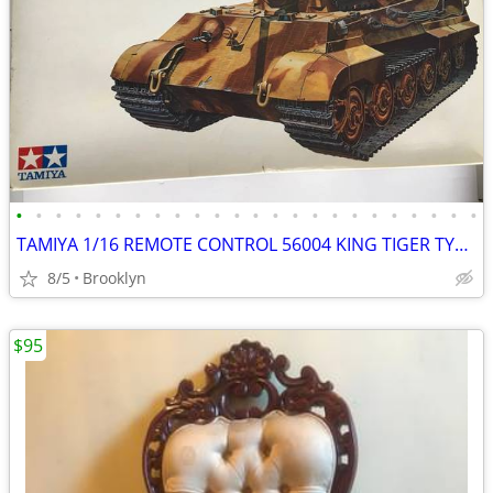
•
•
•
•
•
•
•
•
•
•
•
•
•
•
•
•
•
•
•
•
•
•
•
•
TAMIYA 1/16 REMOTE CONTROL 56004 KING TIGER TYPE VI GERMAN TANK RADIO
8/5
Brooklyn
$95