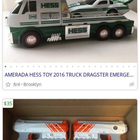
•
•
•
•
•
•
•
•
•
•
•
•
•
•
•
•
•
•
•
•
•
•
•
•
AMERADA HESS TOY 2016 TRUCK DRAGSTER EMERGENCY FLASHERS RCE CAR SOUND
8/4
Brooklyn
$35