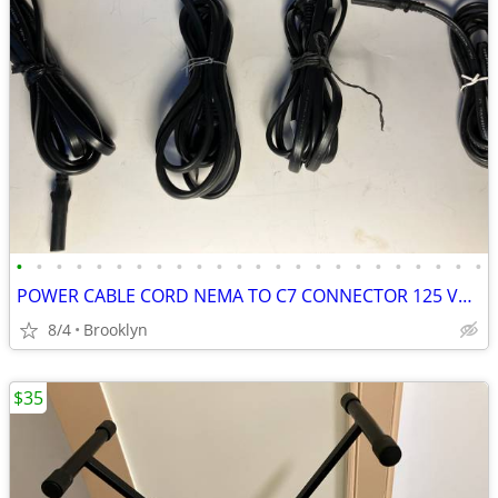
•
•
•
•
•
•
•
•
•
•
•
•
•
•
•
•
•
•
•
•
•
•
•
•
POWER CABLE CORD NEMA TO C7 CONNECTOR 125 VOLT 6FT BLACK PV INSULATION
8/4
Brooklyn
$35