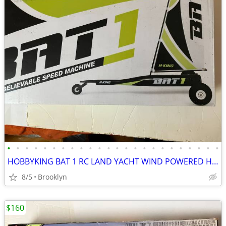
•
•
•
•
•
•
•
•
•
•
•
•
•
•
•
•
•
•
•
•
•
•
•
•
HOBBYKING BAT 1 RC LAND YACHT WIND POWERED HIGH SPEED SAIL RACER FUN
8/5
Brooklyn
$160