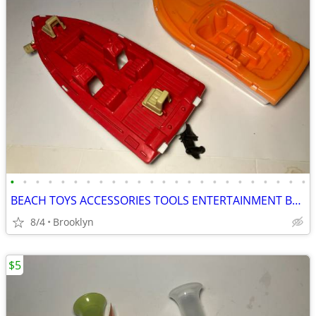
•
•
•
•
•
•
•
•
•
•
•
•
•
•
•
•
•
•
•
•
•
•
•
•
BEACH TOYS ACCESSORIES TOOLS ENTERTAINMENT BREAKAWAY KIDS OUTDOOR FUN
8/4
Brooklyn
$5