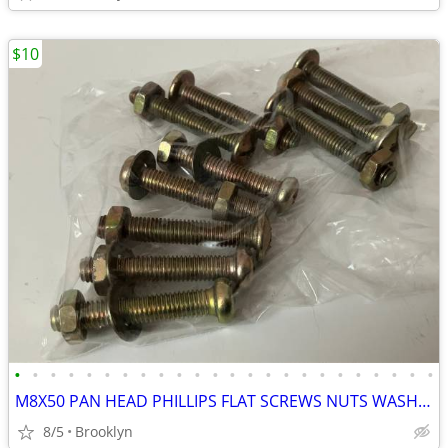
$10
•
•
•
•
•
•
•
•
•
•
•
•
•
•
•
•
•
•
•
•
•
•
•
•
M8X50 PAN HEAD PHILLIPS FLAT SCREWS NUTS WASHERS ZINC YELLOW PLATED 10
8/5
Brooklyn