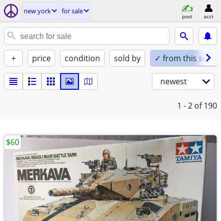
new york
for sale
post
acct
+
price
condition
sold by
✓ from this seller
newest
1 - 2
of 190
$60