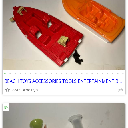
•
•
•
•
•
•
•
•
•
•
•
•
•
•
•
•
•
•
•
•
•
•
•
•
BEACH TOYS ACCESSORIES TOOLS ENTERTAINMENT BREAKAWAY KIDS OUTDOOR FUN
8/4
Brooklyn
$5