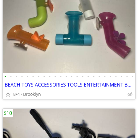
•
•
•
•
•
•
•
•
•
•
•
•
•
•
•
•
•
•
•
•
•
•
•
•
BEACH TOYS ACCESSORIES TOOLS ENTERTAINMENT BREAKAWAY KIDS OUTDOOR FUN
8/4
Brooklyn
$10