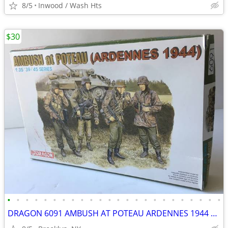
8/5
Inwood / Wash Hts
$30
•
•
•
•
•
•
•
•
•
•
•
•
•
•
•
•
•
•
•
•
•
•
•
•
DRAGON 6091 AMBUSH AT POTEAU ARDENNES 1944 1 35 SCALE GERMAN FIGURE SE