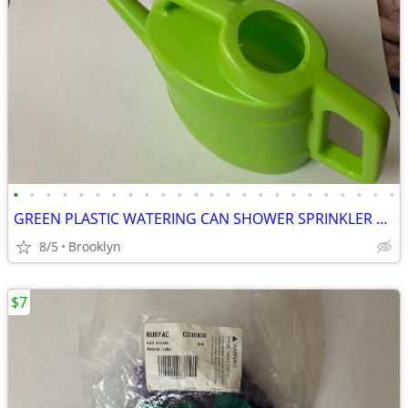
•
•
•
•
•
•
•
•
•
•
•
•
•
•
•
•
•
•
•
•
•
•
•
•
GREEN PLASTIC WATERING CAN SHOWER SPRINKLER HEAD FEED PLANTS OVAL TANK
8/5
Brooklyn
$7