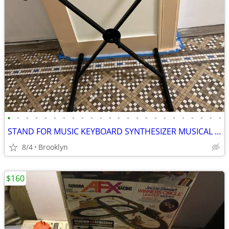
•
•
•
•
•
•
•
•
•
•
•
•
•
•
•
•
•
•
•
•
•
•
•
•
STAND FOR MUSIC KEYBOARD SYNTHESIZER MUSICAL DIGITAL PIANO X FOLDABLE
8/4
Brooklyn
$160