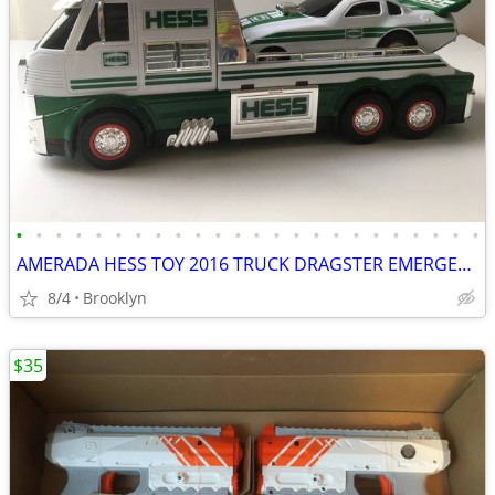
•
•
•
•
•
•
•
•
•
•
•
•
•
•
•
•
•
•
•
•
•
•
•
•
AMERADA HESS TOY 2016 TRUCK DRAGSTER EMERGENCY FLASHERS RCE CAR SOUND
8/4
Brooklyn
$35