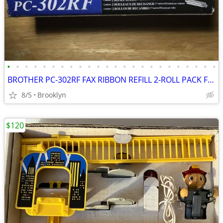
•
•
•
•
•
•
•
•
•
•
•
•
•
•
•
•
•
•
•
•
•
•
•
•
BROTHER PC-302RF FAX RIBBON REFILL 2-ROLL PACK FOR BROTHER PLAIN PAPER
8/5
Brooklyn
$120