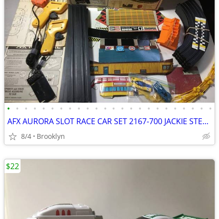
•
•
•
•
•
•
•
•
•
•
•
•
•
•
•
•
•
•
•
•
•
•
•
•
AFX AURORA SLOT RACE CAR SET 2167-700 JACKIE STEWART WINNERS CIRCLE HO
8/4
Brooklyn
$22