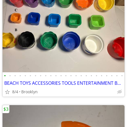
•
•
•
•
•
•
•
•
•
•
•
•
•
•
•
•
•
•
•
•
•
•
•
•
BEACH TOYS ACCESSORIES TOOLS ENTERTAINMENT BREAKAWAY KIDS OUTDOOR FUN
8/4
Brooklyn
$3