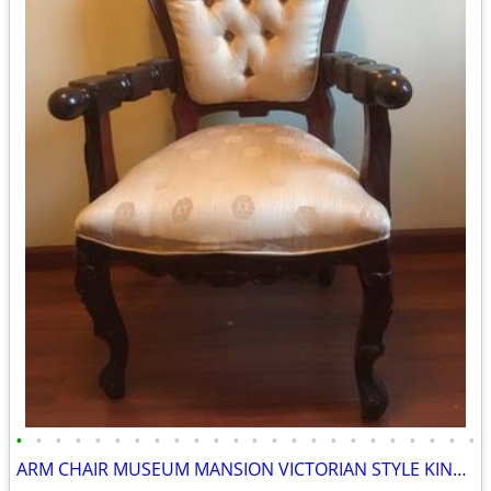
•
•
•
•
•
•
•
•
•
•
•
•
•
•
•
•
•
•
•
•
•
•
•
•
ARM CHAIR MUSEUM MANSION VICTORIAN STYLE KING QUEEN LUXARY COZY