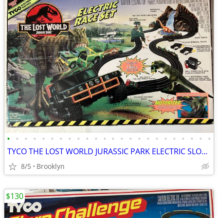
•
•
•
•
•
•
•
•
•
•
•
•
•
•
•
•
•
•
•
•
•
•
•
•
TYCO THE LOST WORLD JURASSIC PARK ELECTRIC SLOT CAR RACE SET VINTAGE
8/5
Brooklyn
$130