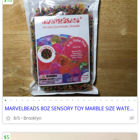
$10
•
•
•
•
•
•
•
•
•
•
•
•
•
•
•
•
•
•
•
•
•
•
•
•
MARVELBEADS 8OZ SENSORY TOY MARBLE SIZE WATER GEL STRESS BALLS RAINBOW
8/5
Brooklyn
$5