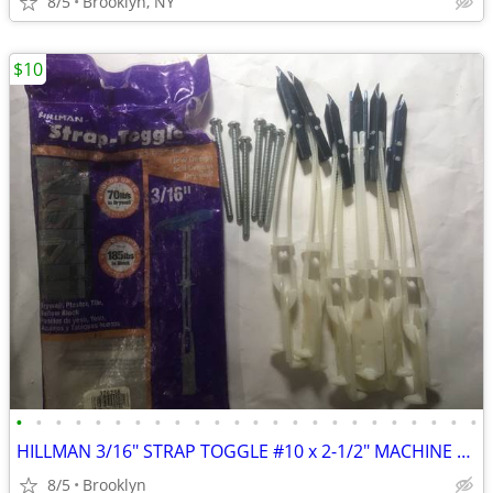
8/5
Brooklyn, NY
$10
•
•
•
•
•
•
•
•
•
•
•
•
•
•
•
•
•
•
•
•
•
•
•
•
HILLMAN 3/16" STRAP TOGGLE #10 x 2-1/2" MACHINE SCREW (6-PACK) DRYWALL
8/5
Brooklyn