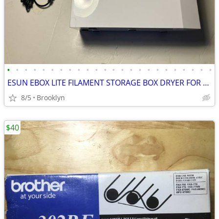
•
•
•
•
•
•
•
•
•
•
•
•
•
•
•
•
•
•
•
•
•
•
•
•
ESUN EBOX LITE FILAMENT STORAGE BOX DRYER FOR 3D PRINTING MATERIAL PRO
8/5
Brooklyn
$40