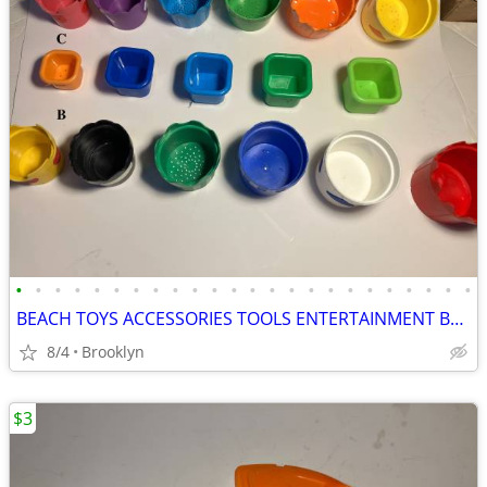
•
•
•
•
•
•
•
•
•
•
•
•
•
•
•
•
•
•
•
•
•
•
•
•
BEACH TOYS ACCESSORIES TOOLS ENTERTAINMENT BREAKAWAY KIDS OUTDOOR FUN
8/4
Brooklyn
$3