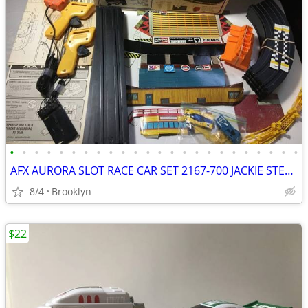
•
•
•
•
•
•
•
•
•
•
•
•
•
•
•
•
•
•
•
•
•
•
•
•
AFX AURORA SLOT RACE CAR SET 2167-700 JACKIE STEWART WINNERS CIRCLE HO
8/4
Brooklyn
$22