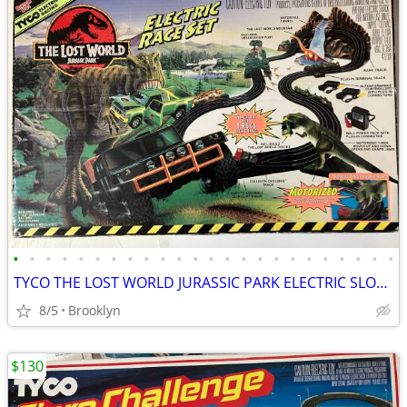
•
•
•
•
•
•
•
•
•
•
•
•
•
•
•
•
•
•
•
•
•
•
•
•
TYCO THE LOST WORLD JURASSIC PARK ELECTRIC SLOT CAR RACE SET VINTAGE
8/5
Brooklyn
$130