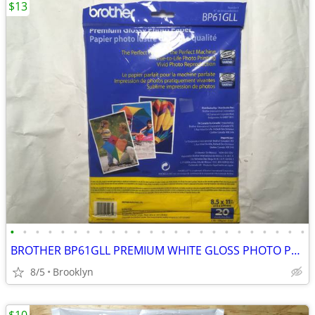
$13
•
•
•
•
•
•
•
•
•
•
•
•
•
•
•
•
•
•
•
•
•
•
•
•
BROTHER BP61GLL PREMIUM WHITE GLOSS PHOTO PAPER 20 PCS 8.5x11" 51LB IN
8/5
Brooklyn