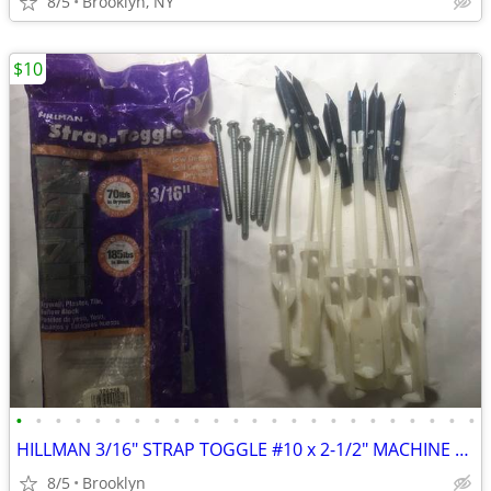
8/5
Brooklyn, NY
$10
•
•
•
•
•
•
•
•
•
•
•
•
•
•
•
•
•
•
•
•
•
•
•
•
HILLMAN 3/16" STRAP TOGGLE #10 x 2-1/2" MACHINE SCREW (6-PACK) DRYWALL
8/5
Brooklyn