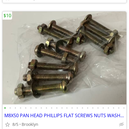
$10
•
•
•
•
•
•
•
•
•
•
•
•
•
•
•
•
•
•
•
•
•
•
•
•
M8X50 PAN HEAD PHILLIPS FLAT SCREWS NUTS WASHERS ZINC YELLOW PLATED 10
8/5
Brooklyn