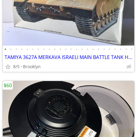
•
•
•
•
•
•
•
•
•
•
•
•
•
•
•
•
•
•
•
•
•
•
•
•
TAMIYA 3627A MERKAVA ISRAELI MAIN BATTLE TANK HIGH DETAIL SCALE MODEL
8/5
Brooklyn
$60