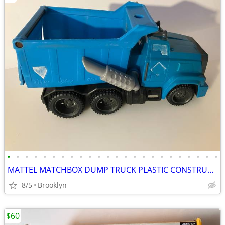
•
•
•
•
•
•
•
•
•
•
•
•
•
•
•
•
•
•
•
•
•
•
•
•
MATTEL MATCHBOX DUMP TRUCK PLASTIC CONSTRUCTION VEHICLE KIDS J4769
8/5
Brooklyn
$60