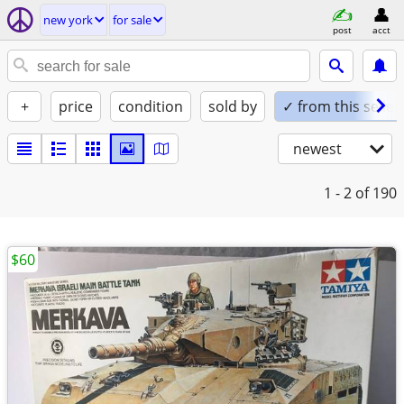
new york
for sale
post
acct
+
price
condition
sold by
✓ from this seller
newest
1 - 2
of 190
$60