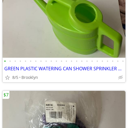
•
•
•
•
•
•
•
•
•
•
•
•
•
•
•
•
•
•
•
•
•
•
•
•
GREEN PLASTIC WATERING CAN SHOWER SPRINKLER HEAD FEED PLANTS OVAL TANK
8/5
Brooklyn
$7