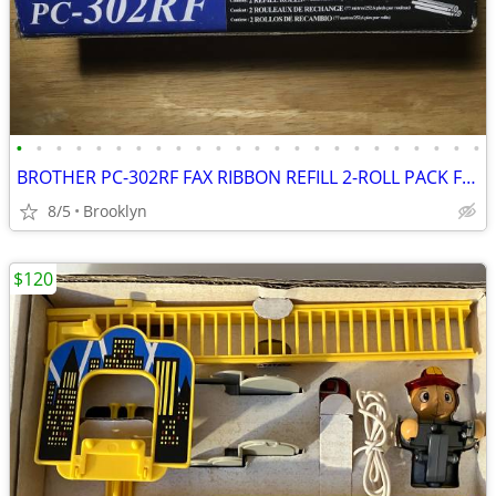
•
•
•
•
•
•
•
•
•
•
•
•
•
•
•
•
•
•
•
•
•
•
•
•
BROTHER PC-302RF FAX RIBBON REFILL 2-ROLL PACK FOR BROTHER PLAIN PAPER
8/5
Brooklyn
$120