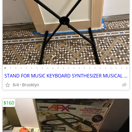
•
•
•
•
•
•
•
•
•
•
•
•
•
•
•
•
•
•
•
•
•
•
•
•
STAND FOR MUSIC KEYBOARD SYNTHESIZER MUSICAL DIGITAL PIANO X FOLDABLE
8/4
Brooklyn
$160