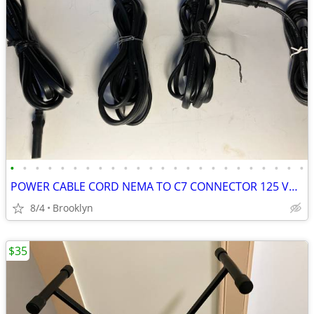
•
•
•
•
•
•
•
•
•
•
•
•
•
•
•
•
•
•
•
•
•
•
•
•
POWER CABLE CORD NEMA TO C7 CONNECTOR 125 VOLT 6FT BLACK PV INSULATION
8/4
Brooklyn
$35