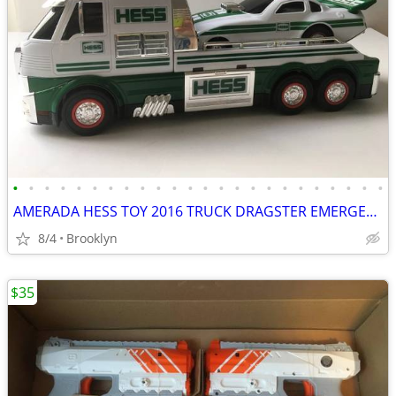
•
•
•
•
•
•
•
•
•
•
•
•
•
•
•
•
•
•
•
•
•
•
•
•
AMERADA HESS TOY 2016 TRUCK DRAGSTER EMERGENCY FLASHERS RCE CAR SOUND
8/4
Brooklyn
$35