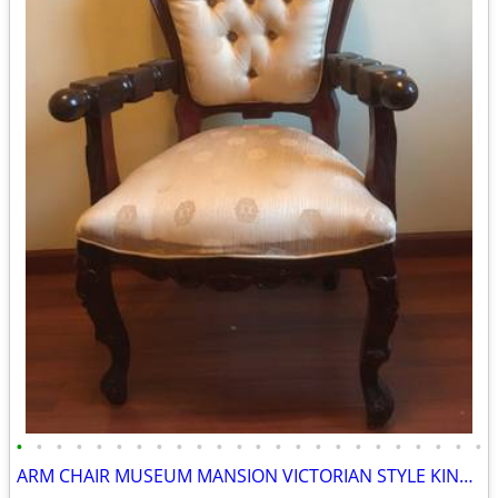
•
•
•
•
•
•
•
•
•
•
•
•
•
•
•
•
•
•
•
•
•
•
•
•
ARM CHAIR MUSEUM MANSION VICTORIAN STYLE KING QUEEN LUXARY COZY