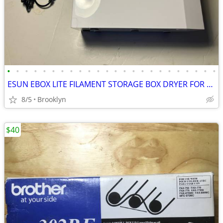
•
•
•
•
•
•
•
•
•
•
•
•
•
•
•
•
•
•
•
•
•
•
•
•
ESUN EBOX LITE FILAMENT STORAGE BOX DRYER FOR 3D PRINTING MATERIAL PRO
8/5
Brooklyn
$40