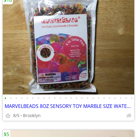
$10
•
•
•
•
•
•
•
•
•
•
•
•
•
•
•
•
•
•
•
•
•
•
•
•
MARVELBEADS 8OZ SENSORY TOY MARBLE SIZE WATER GEL STRESS BALLS RAINBOW
8/5
Brooklyn
$5