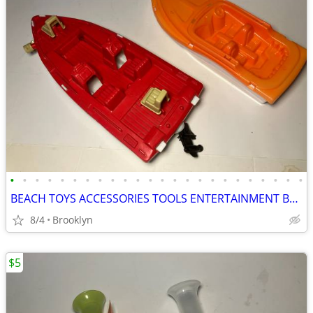
•
•
•
•
•
•
•
•
•
•
•
•
•
•
•
•
•
•
•
•
•
•
•
•
BEACH TOYS ACCESSORIES TOOLS ENTERTAINMENT BREAKAWAY KIDS OUTDOOR FUN
8/4
Brooklyn
$5