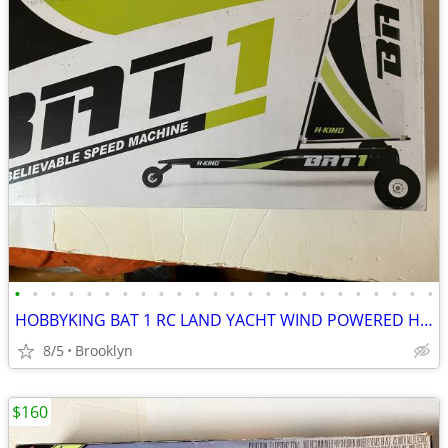
•
•
•
•
•
•
•
•
•
•
•
•
•
•
•
•
•
•
•
•
•
•
•
•
HOBBYKING BAT 1 RC LAND YACHT WIND POWERED HIGH SPEED SAIL RACER FUN
8/5
Brooklyn
$160