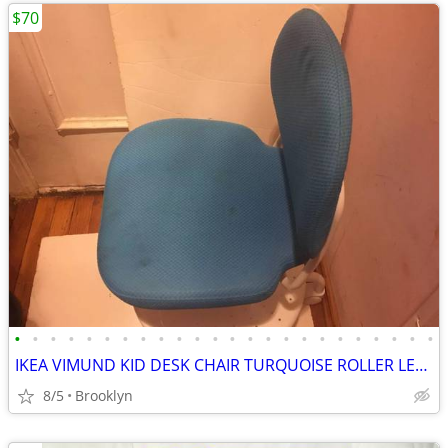
$70
•
•
•
•
•
•
•
•
•
•
•
•
•
•
•
•
•
•
•
•
•
•
•
•
IKEA VIMUND KID DESK CHAIR TURQUOISE ROLLER LEG STAND SAFETY ADJUSTABL
8/5
Brooklyn