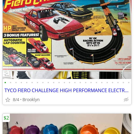
•
•
•
•
•
•
•
•
•
•
•
•
•
•
•
•
•
•
•
•
•
•
•
•
TYCO FIERO CHALLENGE HIGH PERFORMANCE ELECTRIC SLOT CAR SET LAP COUNT
8/4
Brooklyn
$2