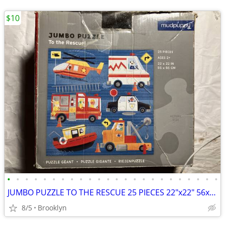
$10
•
•
•
•
•
•
•
•
•
•
•
•
•
•
•
•
•
•
•
•
•
•
•
•
JUMBO PUZZLE TO THE RESCUE 25 PIECES 22"x22" 56x56CM MUDPUPPY COPTER P
8/5
Brooklyn