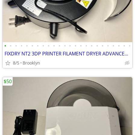
•
•
•
•
•
•
•
•
•
•
•
•
•
•
•
•
•
•
•
•
•
•
•
•
FIXDRY NT2 3DP PRINTER FILAMENT DRYER ADVANCED MOISTURE CONTROL SYSTEM
8/5
Brooklyn
$50