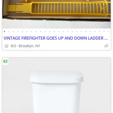
•
•
•
•
•
•
•
•
•
•
•
•
•
•
•
•
•
•
•
•
•
•
•
•
VINTAGE FIREFIGHTER GOES UP AND DOWN LADDER MAN TOY BATTERY OPERATED
8/5
Brooklyn, NY
$8