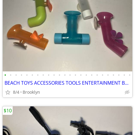
•
•
•
•
•
•
•
•
•
•
•
•
•
•
•
•
•
•
•
•
•
•
•
•
BEACH TOYS ACCESSORIES TOOLS ENTERTAINMENT BREAKAWAY KIDS OUTDOOR FUN
8/4
Brooklyn
$10