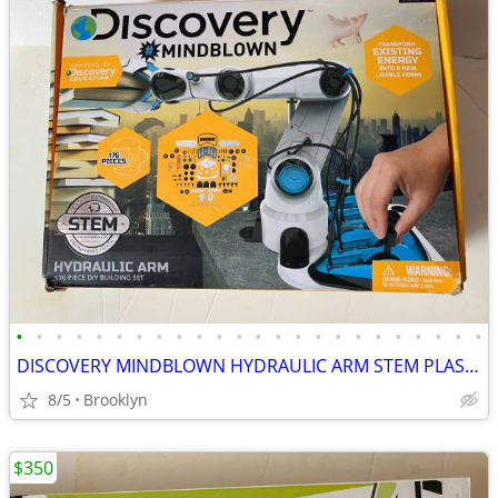
•
•
•
•
•
•
•
•
•
•
•
•
•
•
•
•
•
•
•
•
•
•
•
•
DISCOVERY MINDBLOWN HYDRAULIC ARM STEM PLASTIC DIY BUILDING KIT SET
8/5
Brooklyn
$350