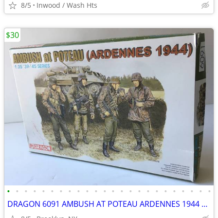
8/5
Inwood / Wash Hts
$30
•
•
•
•
•
•
•
•
•
•
•
•
•
•
•
•
•
•
•
•
•
•
•
•
DRAGON 6091 AMBUSH AT POTEAU ARDENNES 1944 1 35 SCALE GERMAN FIGURE SE