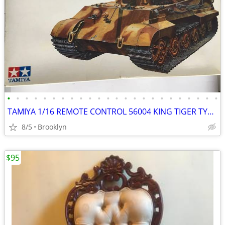
•
•
•
•
•
•
•
•
•
•
•
•
•
•
•
•
•
•
•
•
•
•
•
•
TAMIYA 1/16 REMOTE CONTROL 56004 KING TIGER TYPE VI GERMAN TANK RADIO
8/5
Brooklyn
$95