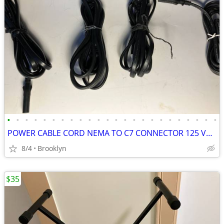
•
•
•
•
•
•
•
•
•
•
•
•
•
•
•
•
•
•
•
•
•
•
•
•
POWER CABLE CORD NEMA TO C7 CONNECTOR 125 VOLT 6FT BLACK PV INSULATION
8/4
Brooklyn
$35