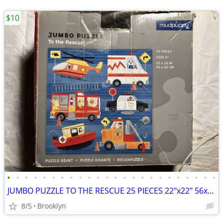
$10
•
•
•
•
•
•
•
•
•
•
•
•
•
•
•
•
•
•
•
•
•
•
•
•
JUMBO PUZZLE TO THE RESCUE 25 PIECES 22"x22" 56x56CM MUDPUPPY COPTER P
8/5
Brooklyn