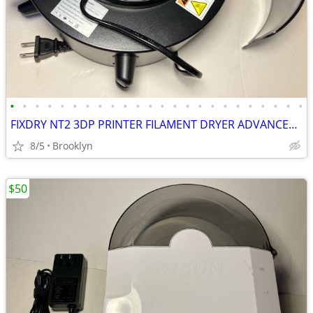
•
•
•
•
•
•
•
•
•
•
•
•
•
•
•
•
•
•
•
•
•
•
•
•
FIXDRY NT2 3DP PRINTER FILAMENT DRYER ADVANCED MOISTURE CONTROL SYSTEM
8/5
Brooklyn
$50