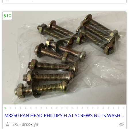
$10
•
•
•
•
•
•
•
•
•
•
•
•
•
•
•
•
•
•
•
•
•
•
•
•
M8X50 PAN HEAD PHILLIPS FLAT SCREWS NUTS WASHERS ZINC YELLOW PLATED 10
8/5
Brooklyn