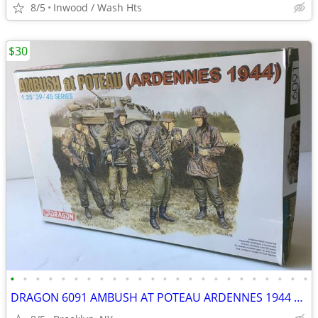
8/5
Inwood / Wash Hts
$30
•
•
•
•
•
•
•
•
•
•
•
•
•
•
•
•
•
•
•
•
•
•
•
•
DRAGON 6091 AMBUSH AT POTEAU ARDENNES 1944 1 35 SCALE GERMAN FIGURE SE