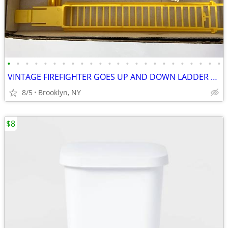
•
•
•
•
•
•
•
•
•
•
•
•
•
•
•
•
•
•
•
•
•
•
•
•
VINTAGE FIREFIGHTER GOES UP AND DOWN LADDER MAN TOY BATTERY OPERATED
8/5
Brooklyn, NY
$8