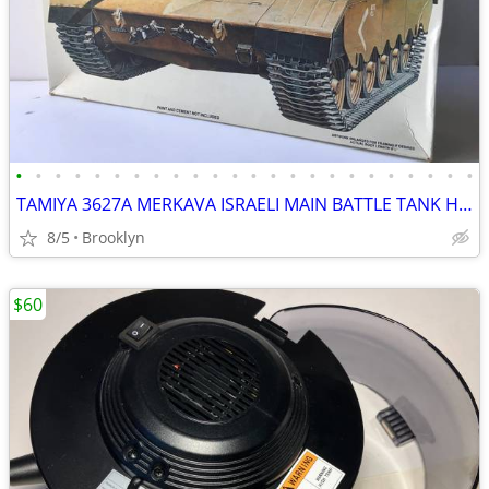
•
•
•
•
•
•
•
•
•
•
•
•
•
•
•
•
•
•
•
•
•
•
•
•
TAMIYA 3627A MERKAVA ISRAELI MAIN BATTLE TANK HIGH DETAIL SCALE MODEL
8/5
Brooklyn
$60