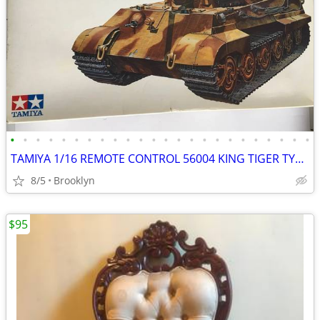
•
•
•
•
•
•
•
•
•
•
•
•
•
•
•
•
•
•
•
•
•
•
•
•
TAMIYA 1/16 REMOTE CONTROL 56004 KING TIGER TYPE VI GERMAN TANK RADIO
8/5
Brooklyn
$95