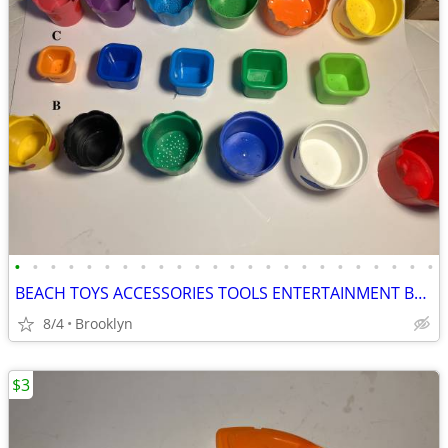
•
•
•
•
•
•
•
•
•
•
•
•
•
•
•
•
•
•
•
•
•
•
•
•
BEACH TOYS ACCESSORIES TOOLS ENTERTAINMENT BREAKAWAY KIDS OUTDOOR FUN
8/4
Brooklyn
$3