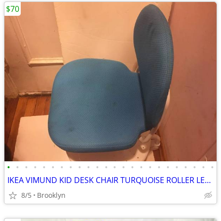
$70
•
•
•
•
•
•
•
•
•
•
•
•
•
•
•
•
•
•
•
•
•
•
•
•
IKEA VIMUND KID DESK CHAIR TURQUOISE ROLLER LEG STAND SAFETY ADJUSTABL
8/5
Brooklyn