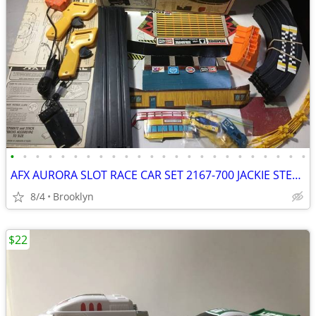
•
•
•
•
•
•
•
•
•
•
•
•
•
•
•
•
•
•
•
•
•
•
•
•
AFX AURORA SLOT RACE CAR SET 2167-700 JACKIE STEWART WINNERS CIRCLE HO
8/4
Brooklyn
$22