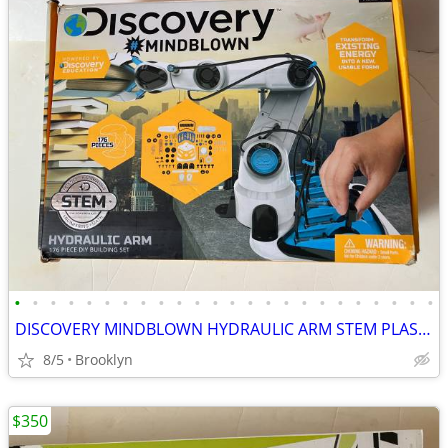
•
•
•
•
•
•
•
•
•
•
•
•
•
•
•
•
•
•
•
•
•
•
•
•
DISCOVERY MINDBLOWN HYDRAULIC ARM STEM PLASTIC DIY BUILDING KIT SET
8/5
Brooklyn
$350