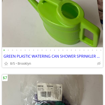
•
•
•
•
•
•
•
•
•
•
•
•
•
•
•
•
•
•
•
•
•
•
•
•
GREEN PLASTIC WATERING CAN SHOWER SPRINKLER HEAD FEED PLANTS OVAL TANK
8/5
Brooklyn
$7