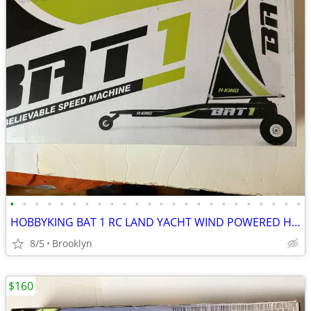
•
•
•
•
•
•
•
•
•
•
•
•
•
•
•
•
•
•
•
•
•
•
•
•
HOBBYKING BAT 1 RC LAND YACHT WIND POWERED HIGH SPEED SAIL RACER FUN
8/5
Brooklyn
$160