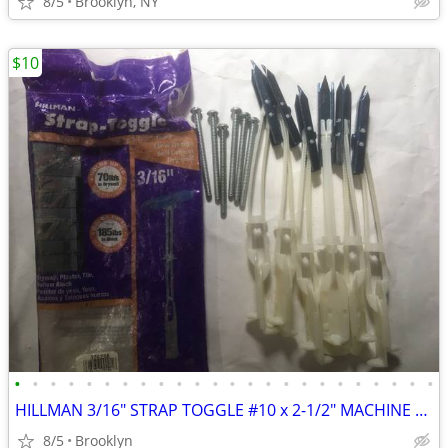
8/5
Brooklyn, NY
$10
•
•
•
•
•
•
•
•
•
•
•
•
•
•
•
•
•
•
•
•
•
•
•
•
HILLMAN 3/16" STRAP TOGGLE #10 x 2-1/2" MACHINE SCREW (6-PACK) DRYWALL
8/5
Brooklyn