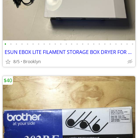
•
•
•
•
•
•
•
•
•
•
•
•
•
•
•
•
•
•
•
•
•
•
•
•
ESUN EBOX LITE FILAMENT STORAGE BOX DRYER FOR 3D PRINTING MATERIAL PRO
8/5
Brooklyn
$40