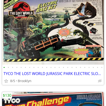
•
•
•
•
•
•
•
•
•
•
•
•
•
•
•
•
•
•
•
•
•
•
•
•
TYCO THE LOST WORLD JURASSIC PARK ELECTRIC SLOT CAR RACE SET VINTAGE
8/5
Brooklyn
$130