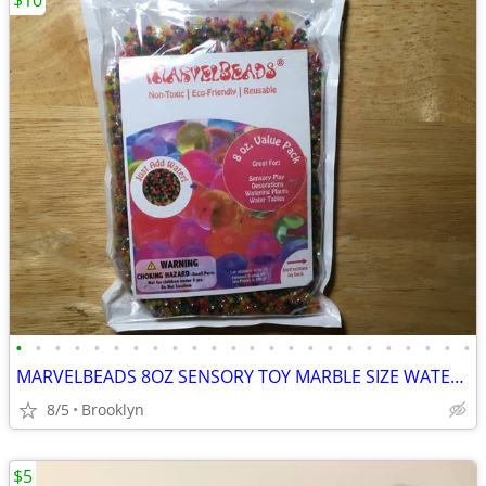
$10
•
•
•
•
•
•
•
•
•
•
•
•
•
•
•
•
•
•
•
•
•
•
•
•
MARVELBEADS 8OZ SENSORY TOY MARBLE SIZE WATER GEL STRESS BALLS RAINBOW
8/5
Brooklyn
$5