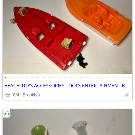
•
•
•
•
•
•
•
•
•
•
•
•
•
•
•
•
•
•
•
•
•
•
•
•
BEACH TOYS ACCESSORIES TOOLS ENTERTAINMENT BREAKAWAY KIDS OUTDOOR FUN
8/4
Brooklyn
$5