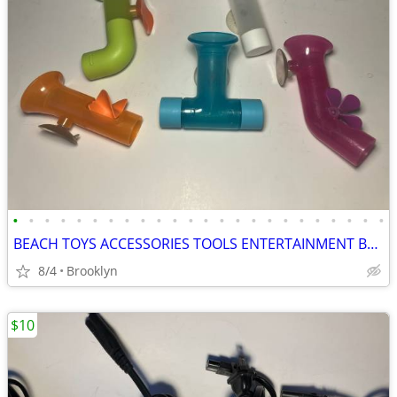
•
•
•
•
•
•
•
•
•
•
•
•
•
•
•
•
•
•
•
•
•
•
•
•
BEACH TOYS ACCESSORIES TOOLS ENTERTAINMENT BREAKAWAY KIDS OUTDOOR FUN
8/4
Brooklyn
$10