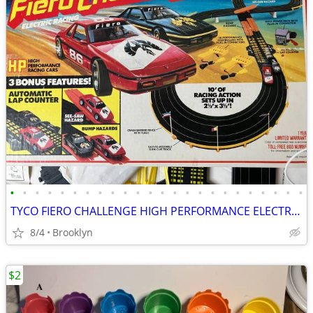
•
•
•
•
•
•
•
•
•
•
•
•
•
•
•
•
•
•
•
•
•
•
•
•
TYCO FIERO CHALLENGE HIGH PERFORMANCE ELECTRIC SLOT CAR SET LAP COUNT
8/4
Brooklyn
$2