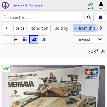
new york
for sale
post
acct
+
price
condition
sold by
✓ from this seller
newest
1 - 2
of 190
$60