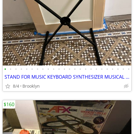
•
•
•
•
•
•
•
•
•
•
•
•
•
•
•
•
•
•
•
•
•
•
•
•
STAND FOR MUSIC KEYBOARD SYNTHESIZER MUSICAL DIGITAL PIANO X FOLDABLE
8/4
Brooklyn
$160