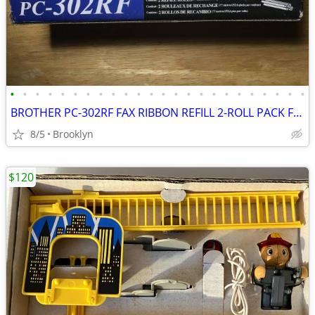
•
•
•
•
•
•
•
•
•
•
•
•
•
•
•
•
•
•
•
•
•
•
•
•
BROTHER PC-302RF FAX RIBBON REFILL 2-ROLL PACK FOR BROTHER PLAIN PAPER
8/5
Brooklyn
$120