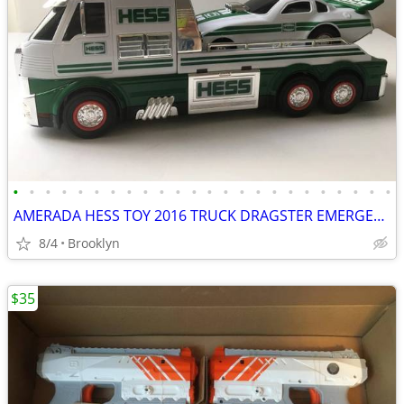
•
•
•
•
•
•
•
•
•
•
•
•
•
•
•
•
•
•
•
•
•
•
•
•
AMERADA HESS TOY 2016 TRUCK DRAGSTER EMERGENCY FLASHERS RCE CAR SOUND
8/4
Brooklyn
$35