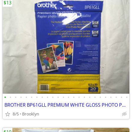
$13
•
•
•
•
•
•
•
•
•
•
•
•
•
•
•
•
•
•
•
•
•
•
•
•
BROTHER BP61GLL PREMIUM WHITE GLOSS PHOTO PAPER 20 PCS 8.5x11" 51LB IN
8/5
Brooklyn