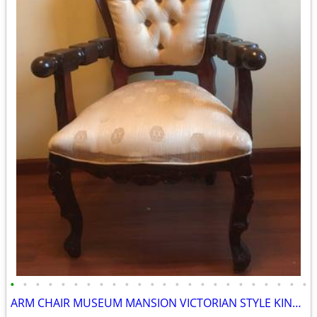
•
•
•
•
•
•
•
•
•
•
•
•
•
•
•
•
•
•
•
•
•
•
•
•
ARM CHAIR MUSEUM MANSION VICTORIAN STYLE KING QUEEN LUXARY COZY