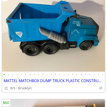
•
•
•
•
•
•
•
•
•
•
•
•
•
•
•
•
•
•
•
•
•
•
•
•
MATTEL MATCHBOX DUMP TRUCK PLASTIC CONSTRUCTION VEHICLE KIDS J4769
8/5
Brooklyn
$60