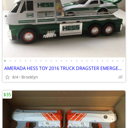
•
•
•
•
•
•
•
•
•
•
•
•
•
•
•
•
•
•
•
•
•
•
•
•
AMERADA HESS TOY 2016 TRUCK DRAGSTER EMERGENCY FLASHERS RCE CAR SOUND
8/4
Brooklyn
$35