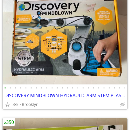
•
•
•
•
•
•
•
•
•
•
•
•
•
•
•
•
•
•
•
•
•
•
•
•
DISCOVERY MINDBLOWN HYDRAULIC ARM STEM PLASTIC DIY BUILDING KIT SET
8/5
Brooklyn
$350