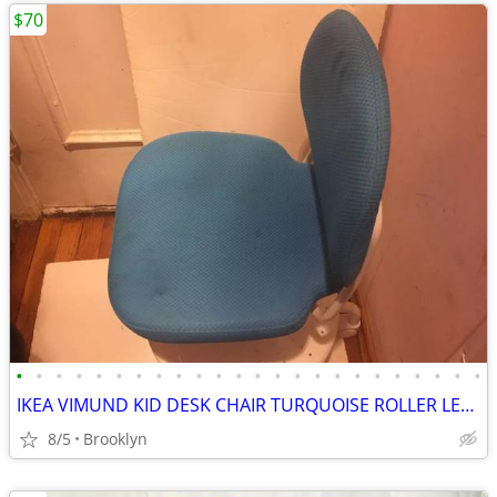
$70
•
•
•
•
•
•
•
•
•
•
•
•
•
•
•
•
•
•
•
•
•
•
•
•
IKEA VIMUND KID DESK CHAIR TURQUOISE ROLLER LEG STAND SAFETY ADJUSTABL
8/5
Brooklyn