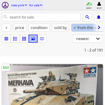
new york
for sale
post
acct
+
price
condition
sold by
✓ from this seller
newest
1 - 2
of 191
$60