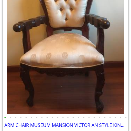
•
•
•
•
•
•
•
•
•
•
•
•
•
•
•
•
•
•
•
•
•
•
•
•
ARM CHAIR MUSEUM MANSION VICTORIAN STYLE KING QUEEN LUXARY COZY