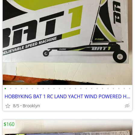
•
•
•
•
•
•
•
•
•
•
•
•
•
•
•
•
•
•
•
•
•
•
•
•
HOBBYKING BAT 1 RC LAND YACHT WIND POWERED HIGH SPEED SAIL RACER FUN
8/5
Brooklyn
$160