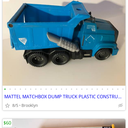
•
•
•
•
•
•
•
•
•
•
•
•
•
•
•
•
•
•
•
•
•
•
•
•
MATTEL MATCHBOX DUMP TRUCK PLASTIC CONSTRUCTION VEHICLE KIDS J4769
8/5
Brooklyn
$60