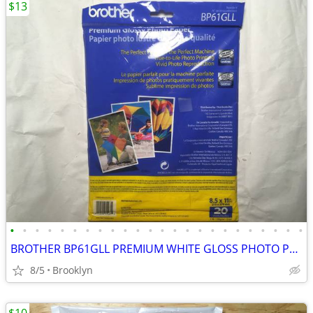
$13
•
•
•
•
•
•
•
•
•
•
•
•
•
•
•
•
•
•
•
•
•
•
•
•
BROTHER BP61GLL PREMIUM WHITE GLOSS PHOTO PAPER 20 PCS 8.5x11" 51LB IN
8/5
Brooklyn