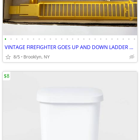
•
•
•
•
•
•
•
•
•
•
•
•
•
•
•
•
•
•
•
•
•
•
•
•
VINTAGE FIREFIGHTER GOES UP AND DOWN LADDER MAN TOY BATTERY OPERATED
8/5
Brooklyn, NY
$8