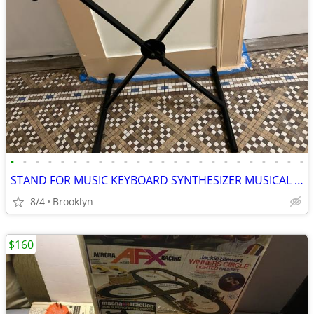
•
•
•
•
•
•
•
•
•
•
•
•
•
•
•
•
•
•
•
•
•
•
•
•
STAND FOR MUSIC KEYBOARD SYNTHESIZER MUSICAL DIGITAL PIANO X FOLDABLE
8/4
Brooklyn
$160