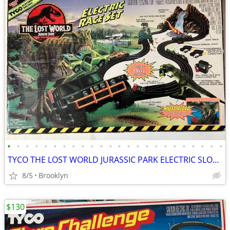
•
•
•
•
•
•
•
•
•
•
•
•
•
•
•
•
•
•
•
•
•
•
•
•
TYCO THE LOST WORLD JURASSIC PARK ELECTRIC SLOT CAR RACE SET VINTAGE
8/5
Brooklyn
$130