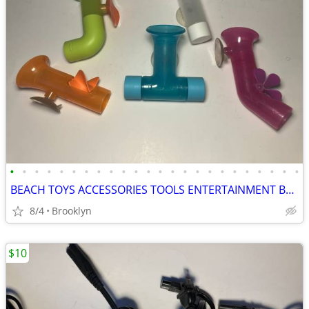
•
•
•
•
•
•
•
•
•
•
•
•
•
•
•
•
•
•
•
•
•
•
•
•
BEACH TOYS ACCESSORIES TOOLS ENTERTAINMENT BREAKAWAY KIDS OUTDOOR FUN
8/4
Brooklyn
$10