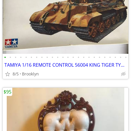
•
•
•
•
•
•
•
•
•
•
•
•
•
•
•
•
•
•
•
•
•
•
•
•
TAMIYA 1/16 REMOTE CONTROL 56004 KING TIGER TYPE VI GERMAN TANK RADIO
8/5
Brooklyn
$95