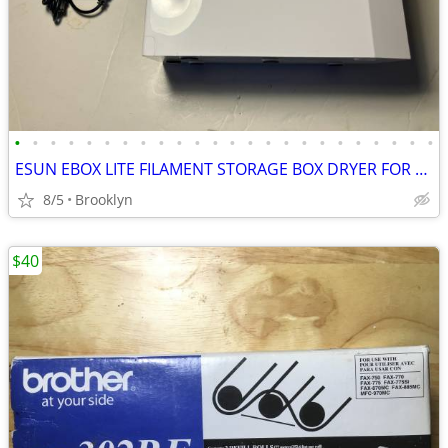
•
•
•
•
•
•
•
•
•
•
•
•
•
•
•
•
•
•
•
•
•
•
•
•
ESUN EBOX LITE FILAMENT STORAGE BOX DRYER FOR 3D PRINTING MATERIAL PRO
8/5
Brooklyn
$40