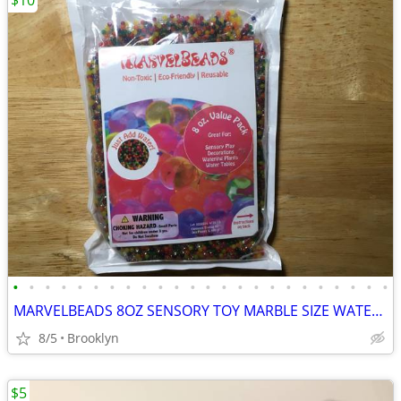
$10
•
•
•
•
•
•
•
•
•
•
•
•
•
•
•
•
•
•
•
•
•
•
•
•
MARVELBEADS 8OZ SENSORY TOY MARBLE SIZE WATER GEL STRESS BALLS RAINBOW
8/5
Brooklyn
$5