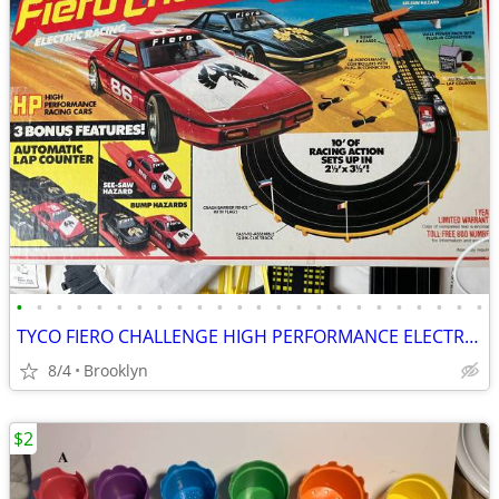
•
•
•
•
•
•
•
•
•
•
•
•
•
•
•
•
•
•
•
•
•
•
•
•
TYCO FIERO CHALLENGE HIGH PERFORMANCE ELECTRIC SLOT CAR SET LAP COUNT
8/4
Brooklyn
$2