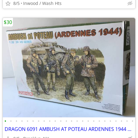
8/5
Inwood / Wash Hts
$30
•
•
•
•
•
•
•
•
•
•
•
•
•
•
•
•
•
•
•
•
•
•
•
•
DRAGON 6091 AMBUSH AT POTEAU ARDENNES 1944 1 35 SCALE GERMAN FIGURE SE