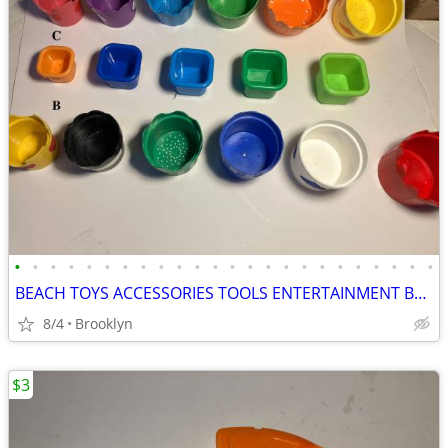
•
•
•
•
•
•
•
•
•
•
•
•
•
•
•
•
•
•
•
•
•
•
•
•
BEACH TOYS ACCESSORIES TOOLS ENTERTAINMENT BREAKAWAY KIDS OUTDOOR FUN
8/4
Brooklyn
$3