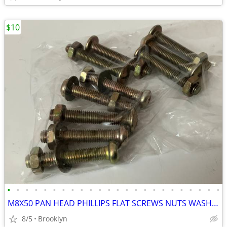
$10
•
•
•
•
•
•
•
•
•
•
•
•
•
•
•
•
•
•
•
•
•
•
•
•
M8X50 PAN HEAD PHILLIPS FLAT SCREWS NUTS WASHERS ZINC YELLOW PLATED 10
8/5
Brooklyn