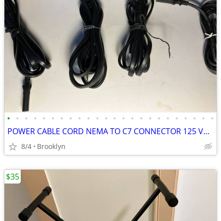
•
•
•
•
•
•
•
•
•
•
•
•
•
•
•
•
•
•
•
•
•
•
•
•
POWER CABLE CORD NEMA TO C7 CONNECTOR 125 VOLT 6FT BLACK PV INSULATION
8/4
Brooklyn
$35