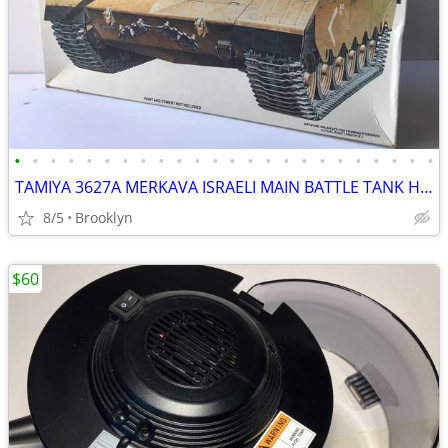
•
•
•
•
•
•
•
•
•
•
•
•
•
•
•
•
•
•
•
•
•
•
•
•
TAMIYA 3627A MERKAVA ISRAELI MAIN BATTLE TANK HIGH DETAIL SCALE MODEL
8/5
Brooklyn
$60