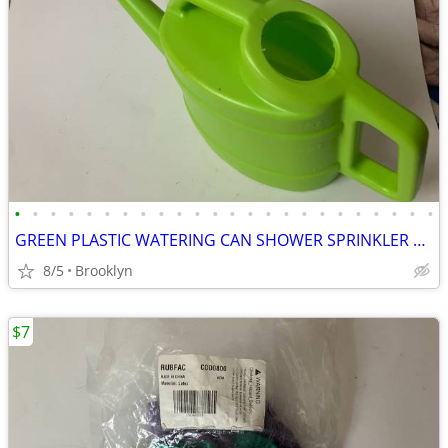
•
•
•
•
•
•
•
•
•
•
•
•
•
•
•
•
•
•
•
•
•
•
•
•
GREEN PLASTIC WATERING CAN SHOWER SPRINKLER HEAD FEED PLANTS OVAL TANK
8/5
Brooklyn
$7