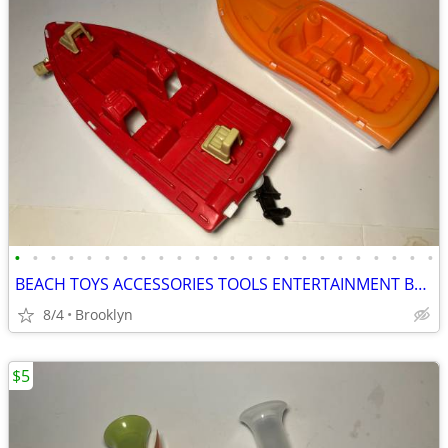
•
•
•
•
•
•
•
•
•
•
•
•
•
•
•
•
•
•
•
•
•
•
•
•
BEACH TOYS ACCESSORIES TOOLS ENTERTAINMENT BREAKAWAY KIDS OUTDOOR FUN
8/4
Brooklyn
$5