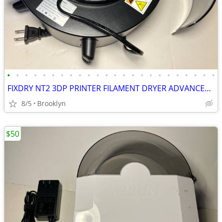
•
•
•
•
•
•
•
•
•
•
•
•
•
•
•
•
•
•
•
•
•
•
•
•
FIXDRY NT2 3DP PRINTER FILAMENT DRYER ADVANCED MOISTURE CONTROL SYSTEM
8/5
Brooklyn
$50