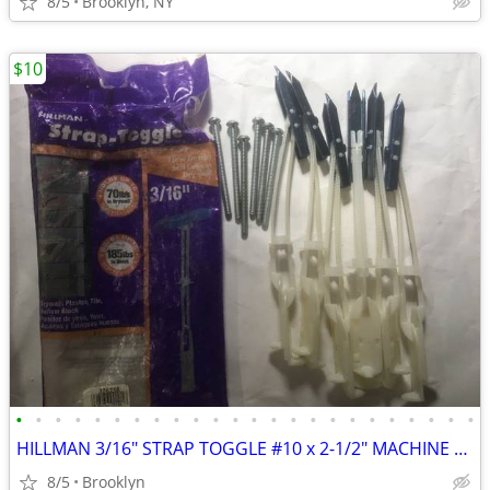
8/5
Brooklyn, NY
$10
•
•
•
•
•
•
•
•
•
•
•
•
•
•
•
•
•
•
•
•
•
•
•
•
HILLMAN 3/16" STRAP TOGGLE #10 x 2-1/2" MACHINE SCREW (6-PACK) DRYWALL
8/5
Brooklyn