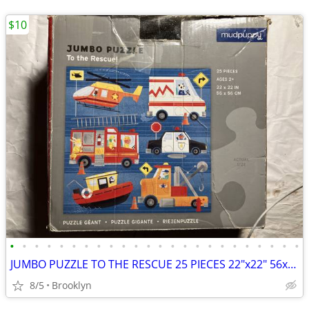
$10
•
•
•
•
•
•
•
•
•
•
•
•
•
•
•
•
•
•
•
•
•
•
•
•
JUMBO PUZZLE TO THE RESCUE 25 PIECES 22"x22" 56x56CM MUDPUPPY COPTER P
8/5
Brooklyn