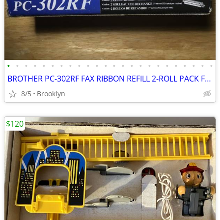
•
•
•
•
•
•
•
•
•
•
•
•
•
•
•
•
•
•
•
•
•
•
•
•
BROTHER PC-302RF FAX RIBBON REFILL 2-ROLL PACK FOR BROTHER PLAIN PAPER
8/5
Brooklyn
$120