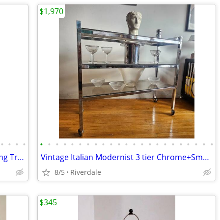
$1,970
•
•
•
•
•
•
•
•
•
•
•
•
•
•
•
•
•
•
•
•
•
•
•
•
•
•
•
Vintage Modernist Aluminum Telescoping Tripod Articulating Hood Table
Vintage Italian Modernist 3 tier Chrome+Smoked Glass Console
8/5
Riverdale
$345