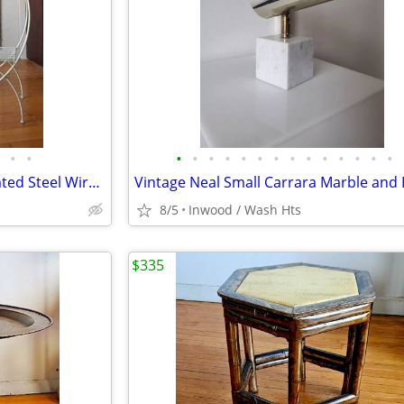
•
•
•
•
•
•
•
•
•
•
•
•
•
•
•
•
Vintage Mid 20C Sculptural Coated Steel Wire Hoop Planter Stand White
8/5
Inwood / Wash Hts
$335