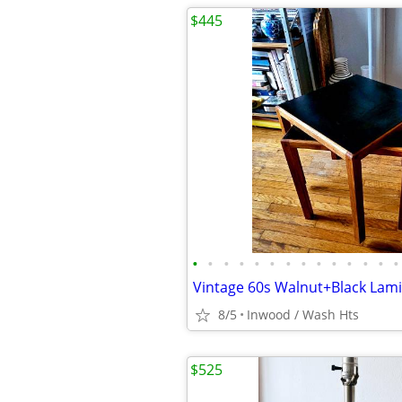
$445
•
•
•
•
•
•
•
•
•
•
•
•
•
•
8/5
Inwood / Wash Hts
$525