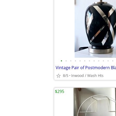
•
•
•
•
•
•
•
•
•
•
•
•
8/5
Inwood / Wash Hts
$295