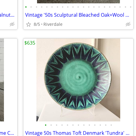
•
•
•
•
•
•
•
•
•
•
•
•
•
•
•
•
•
•
•
•
•
Vintage Jack Cartwright for Founders Walnut & Cohyde Hassocks PAIR
Vintage '50s Sculptural Bleached Oak+Wool Open Arm Lounge Chairs
8/5
Riverdale
$635
•
•
•
•
•
•
•
•
•
•
•
•
•
Vintage Mid 20C Bauhaus Tubular Chrome Cantilever Side Accent Chair
Vintage 50s Thomas Toft Denmark 'Tundra' Studio Pottery Large.Dish