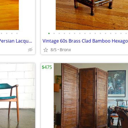
•
•
•
•
•
•
•
•
•
•
•
•
•
•
•
•
•
•
•
•
Antique early 19C Incised IndoPersian Lacquered Brass Tray+20C Stand
8/5
Bronx
$475