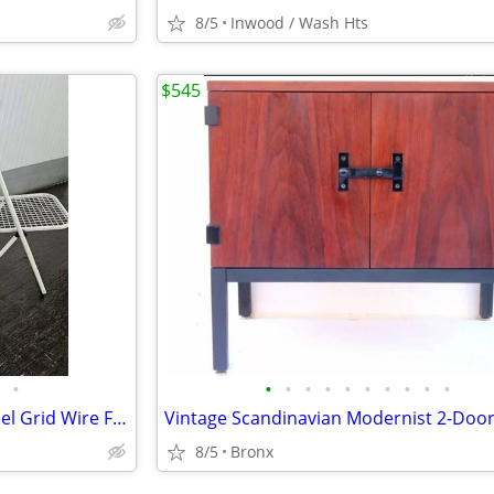
8/5
Inwood / Wash Hts
$545
•
•
•
•
•
•
•
•
•
•
•
Vintage ChairWorks Taiwan Steel Grid Wire Folding Chairs -x6
8/5
Bronx