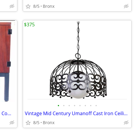
8/5
Bronx
$375
•
•
•
•
•
•
•
•
Vintage Scandinavian Modernist 2-Door Compact LP Cabinet Table
Vintage Mid Century Umanoff Cast Iron Ceiling Pendant Light
8/5
Bronx