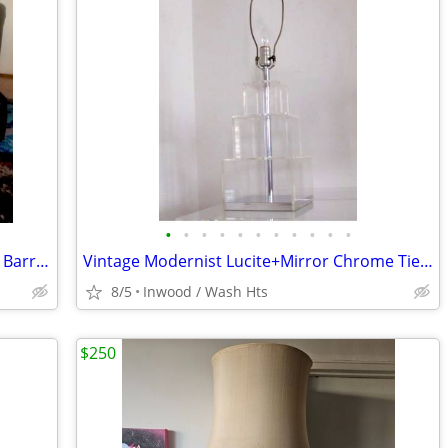
•
•
•
•
•
•
•
•
•
•
•
Vintage PostModern L Rosen Pace Style Barrel Back Swivel Lounge Chair
Vintage Modernist Lucite+Mirror Chrome Tiered Cube Lamp
8/5
Inwood / Wash Hts
$250