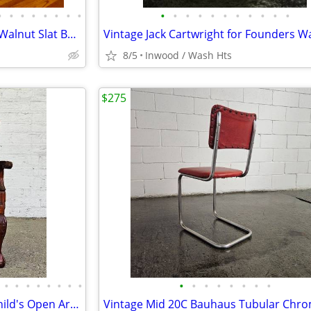
•
•
•
•
•
•
•
•
•
•
•
•
•
•
•
•
•
•
•
Vintage Mid 20C Modern Solid Walnut Slat Bench Table 60"
8/5
Inwood / Wash Hts
$275
•
•
•
•
•
•
•
•
•
•
•
•
•
•
•
•
Antique Chippendale Revival Child's Open ArmChair