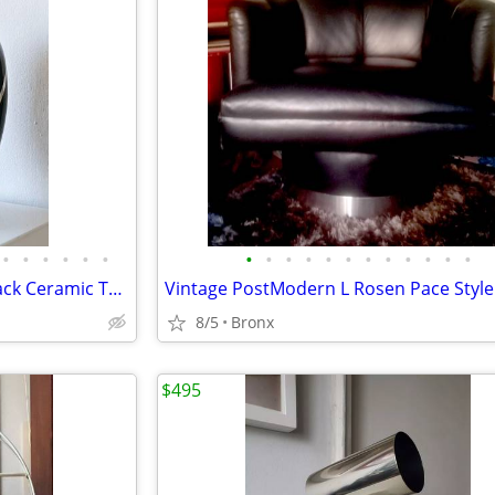
•
•
•
•
•
•
•
•
•
•
•
•
•
•
•
•
•
•
Vintage Pair of Postmodern Black Ceramic Table Lamps x2
8/5
Bronx
$495