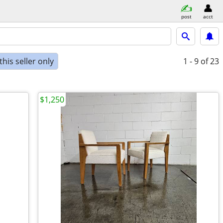
post
acct
his seller only
1 - 9
of 23
$1,250