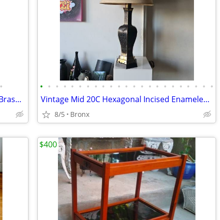
•
•
•
•
•
•
•
•
•
•
•
•
•
•
•
•
•
•
•
•
•
•
•
•
Vintage Neal Small Carrara Marble and Brass Swivel Cylinder Spot Lamp
Vintage Mid 20C Hexagonal Incised Enameled Brass Table Lamp
8/5
Bronx
$400