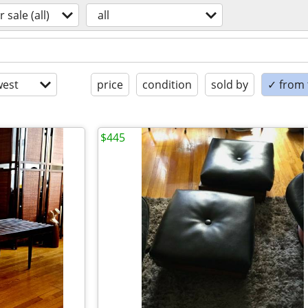
r sale (all)
all
est
price
condition
sold by
✓ from t
$445