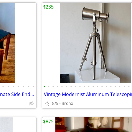
$235
•
•
•
•
•
•
•
•
•
•
•
•
•
•
•
•
•
•
•
•
•
•
•
•
•
•
•
Vintage 60s Walnut+Black Laminate Side End Occasional Tables x2
8/5
Bronx
$875