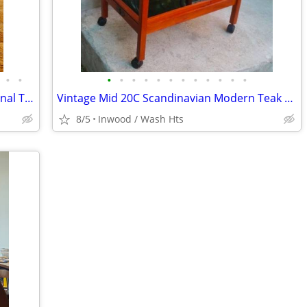
•
•
•
•
•
•
•
•
•
•
•
•
•
•
Vintage 60s Brass Clad Bamboo Hexagonal Taboret Stool w/Shagreen Top
Vintage Mid 20C Scandinavian Modern Teak Folding Rolling Serving Cart
8/5
Inwood / Wash Hts