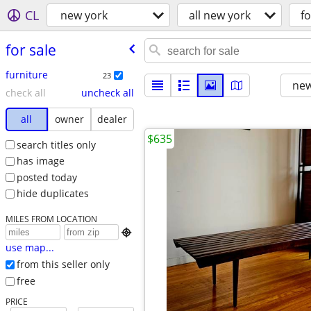
CL
new york
all new york
fo
for sale
furniture
23
new
check all
uncheck all
all
owner
dealer
$635
search titles only
has image
posted today
hide duplicates
MILES FROM LOCATION

use map...
from this seller only
free
PRICE