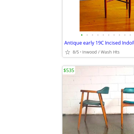
•
•
•
•
•
•
•
•
•
•
8/5
Inwood / Wash Hts
$535