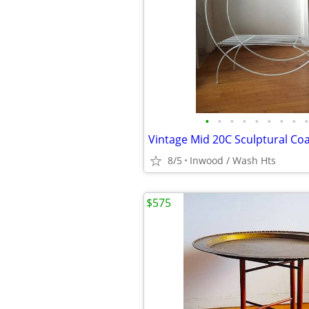
•
•
•
•
•
•
•
•
•
8/5
Inwood / Wash Hts
$575