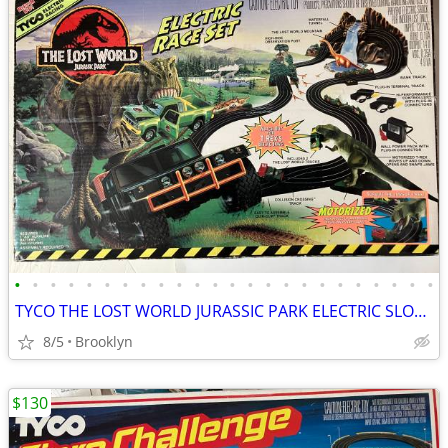
•
•
•
•
•
•
•
•
•
•
•
•
•
•
•
•
•
•
•
•
•
•
•
•
TYCO THE LOST WORLD JURASSIC PARK ELECTRIC SLOT CAR RACE SET VINTAGE
8/5
Brooklyn
$130