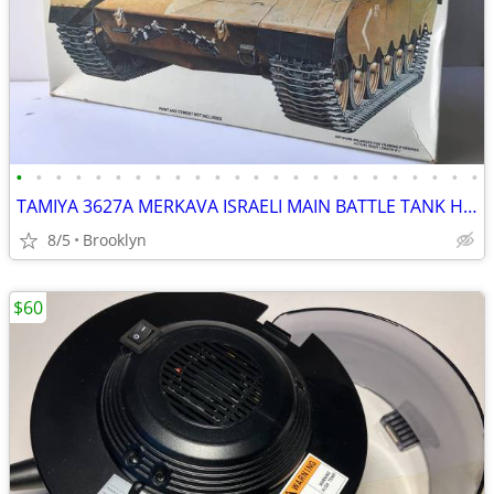
•
•
•
•
•
•
•
•
•
•
•
•
•
•
•
•
•
•
•
•
•
•
•
•
TAMIYA 3627A MERKAVA ISRAELI MAIN BATTLE TANK HIGH DETAIL SCALE MODEL
8/5
Brooklyn
$60