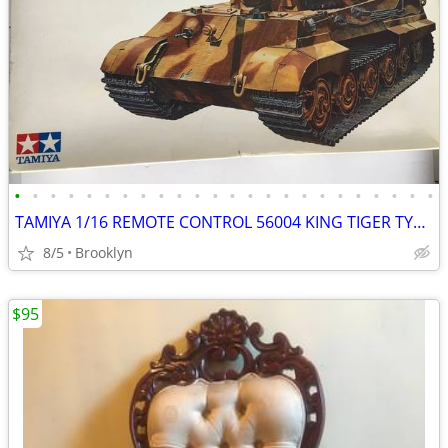
•
•
•
•
•
•
•
•
•
•
•
•
•
•
•
•
•
•
•
•
•
•
•
•
TAMIYA 1/16 REMOTE CONTROL 56004 KING TIGER TYPE VI GERMAN TANK RADIO
8/5
Brooklyn
$95