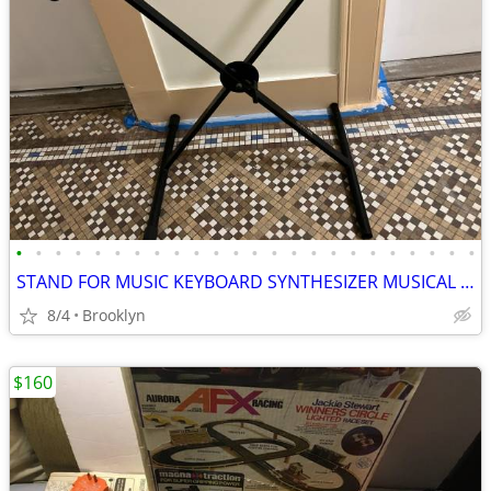
•
•
•
•
•
•
•
•
•
•
•
•
•
•
•
•
•
•
•
•
•
•
•
•
STAND FOR MUSIC KEYBOARD SYNTHESIZER MUSICAL DIGITAL PIANO X FOLDABLE
8/4
Brooklyn
$160