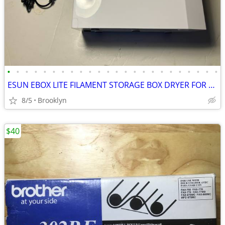
•
•
•
•
•
•
•
•
•
•
•
•
•
•
•
•
•
•
•
•
•
•
•
•
ESUN EBOX LITE FILAMENT STORAGE BOX DRYER FOR 3D PRINTING MATERIAL PRO
8/5
Brooklyn
$40