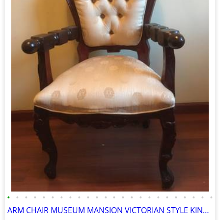
•
•
•
•
•
•
•
•
•
•
•
•
•
•
•
•
•
•
•
•
•
•
•
•
ARM CHAIR MUSEUM MANSION VICTORIAN STYLE KING QUEEN LUXARY COZY