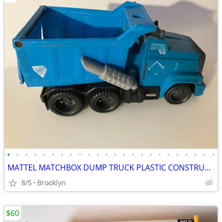
•
•
•
•
•
•
•
•
•
•
•
•
•
•
•
•
•
•
•
•
•
•
•
•
MATTEL MATCHBOX DUMP TRUCK PLASTIC CONSTRUCTION VEHICLE KIDS J4769
8/5
Brooklyn
$60