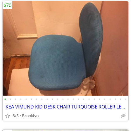
$70
•
•
•
•
•
•
•
•
•
•
•
•
•
•
•
•
•
•
•
•
•
•
•
•
IKEA VIMUND KID DESK CHAIR TURQUOISE ROLLER LEG STAND SAFETY ADJUSTABL
8/5
Brooklyn