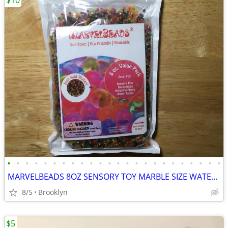
$10
•
•
•
•
•
•
•
•
•
•
•
•
•
•
•
•
•
•
•
•
•
•
•
•
MARVELBEADS 8OZ SENSORY TOY MARBLE SIZE WATER GEL STRESS BALLS RAINBOW
8/5
Brooklyn
$5