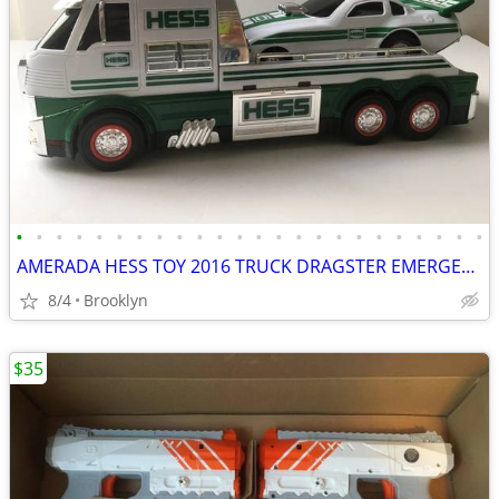
•
•
•
•
•
•
•
•
•
•
•
•
•
•
•
•
•
•
•
•
•
•
•
•
AMERADA HESS TOY 2016 TRUCK DRAGSTER EMERGENCY FLASHERS RCE CAR SOUND
8/4
Brooklyn
$35