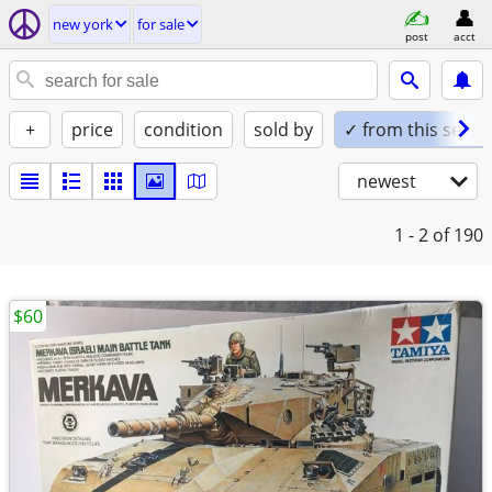
new york
for sale
post
acct
+
price
condition
sold by
✓ from this seller
newest
1 - 2
of 190
$60