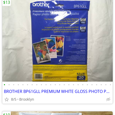
$13
•
•
•
•
•
•
•
•
•
•
•
•
•
•
•
•
•
•
•
•
•
•
•
•
BROTHER BP61GLL PREMIUM WHITE GLOSS PHOTO PAPER 20 PCS 8.5x11" 51LB IN
8/5
Brooklyn