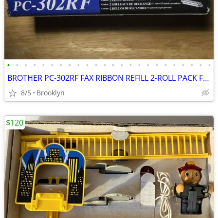
•
•
•
•
•
•
•
•
•
•
•
•
•
•
•
•
•
•
•
•
•
•
•
•
BROTHER PC-302RF FAX RIBBON REFILL 2-ROLL PACK FOR BROTHER PLAIN PAPER
8/5
Brooklyn
$120