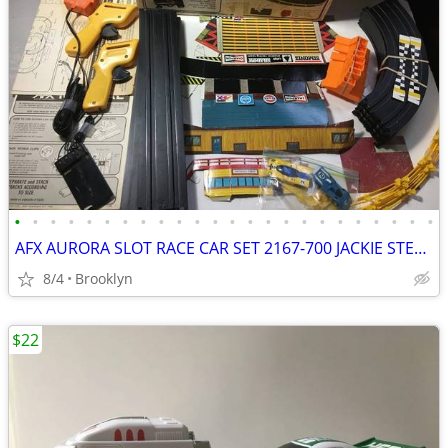
•
•
•
•
•
•
•
•
•
•
•
•
•
•
•
•
•
•
•
•
•
•
•
•
AFX AURORA SLOT RACE CAR SET 2167-700 JACKIE STEWART WINNERS CIRCLE HO
8/4
Brooklyn
$22