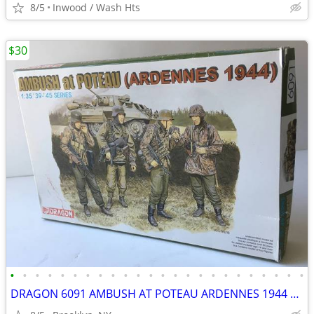
8/5
Inwood / Wash Hts
$30
•
•
•
•
•
•
•
•
•
•
•
•
•
•
•
•
•
•
•
•
•
•
•
•
DRAGON 6091 AMBUSH AT POTEAU ARDENNES 1944 1 35 SCALE GERMAN FIGURE SE