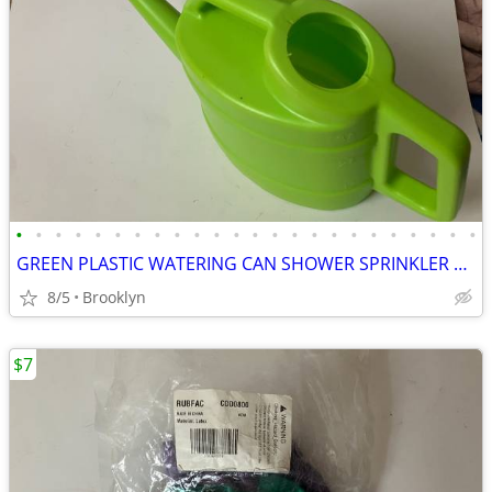
•
•
•
•
•
•
•
•
•
•
•
•
•
•
•
•
•
•
•
•
•
•
•
•
GREEN PLASTIC WATERING CAN SHOWER SPRINKLER HEAD FEED PLANTS OVAL TANK
8/5
Brooklyn
$7