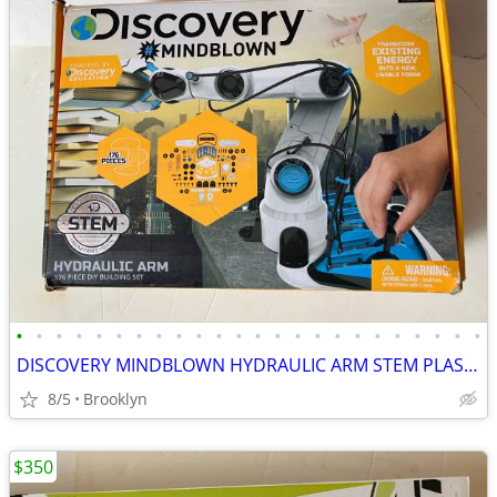
•
•
•
•
•
•
•
•
•
•
•
•
•
•
•
•
•
•
•
•
•
•
•
•
DISCOVERY MINDBLOWN HYDRAULIC ARM STEM PLASTIC DIY BUILDING KIT SET
8/5
Brooklyn
$350