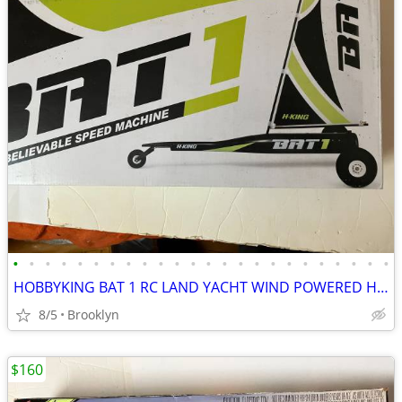
•
•
•
•
•
•
•
•
•
•
•
•
•
•
•
•
•
•
•
•
•
•
•
•
HOBBYKING BAT 1 RC LAND YACHT WIND POWERED HIGH SPEED SAIL RACER FUN
8/5
Brooklyn
$160