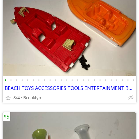
•
•
•
•
•
•
•
•
•
•
•
•
•
•
•
•
•
•
•
•
•
•
•
•
BEACH TOYS ACCESSORIES TOOLS ENTERTAINMENT BREAKAWAY KIDS OUTDOOR FUN
8/4
Brooklyn
$5