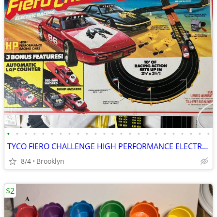
•
•
•
•
•
•
•
•
•
•
•
•
•
•
•
•
•
•
•
•
•
•
•
•
TYCO FIERO CHALLENGE HIGH PERFORMANCE ELECTRIC SLOT CAR SET LAP COUNT
8/4
Brooklyn
$2