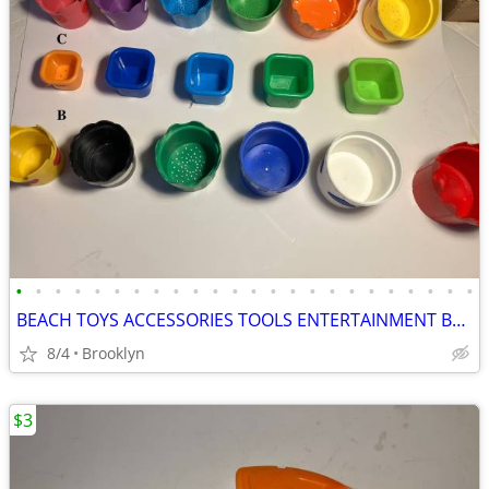
•
•
•
•
•
•
•
•
•
•
•
•
•
•
•
•
•
•
•
•
•
•
•
•
BEACH TOYS ACCESSORIES TOOLS ENTERTAINMENT BREAKAWAY KIDS OUTDOOR FUN
8/4
Brooklyn
$3