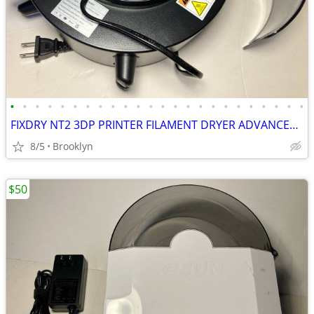
•
•
•
•
•
•
•
•
•
•
•
•
•
•
•
•
•
•
•
•
•
•
•
•
FIXDRY NT2 3DP PRINTER FILAMENT DRYER ADVANCED MOISTURE CONTROL SYSTEM
8/5
Brooklyn
$50