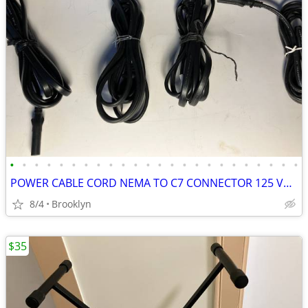
•
•
•
•
•
•
•
•
•
•
•
•
•
•
•
•
•
•
•
•
•
•
•
•
POWER CABLE CORD NEMA TO C7 CONNECTOR 125 VOLT 6FT BLACK PV INSULATION
8/4
Brooklyn
$35