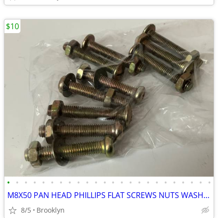
$10
•
•
•
•
•
•
•
•
•
•
•
•
•
•
•
•
•
•
•
•
•
•
•
•
M8X50 PAN HEAD PHILLIPS FLAT SCREWS NUTS WASHERS ZINC YELLOW PLATED 10
8/5
Brooklyn