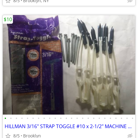
8/5
Brooklyn, NY
$10
•
•
•
•
•
•
•
•
•
•
•
•
•
•
•
•
•
•
•
•
•
•
•
•
HILLMAN 3/16" STRAP TOGGLE #10 x 2-1/2" MACHINE SCREW (6-PACK) DRYWALL
8/5
Brooklyn