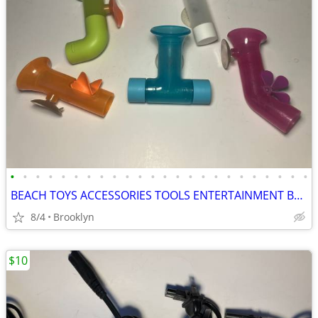
•
•
•
•
•
•
•
•
•
•
•
•
•
•
•
•
•
•
•
•
•
•
•
•
BEACH TOYS ACCESSORIES TOOLS ENTERTAINMENT BREAKAWAY KIDS OUTDOOR FUN
8/4
Brooklyn
$10