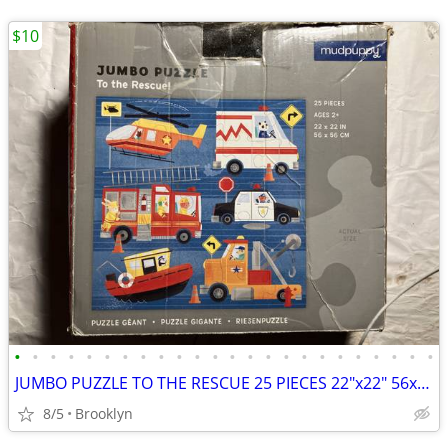
$10
•
•
•
•
•
•
•
•
•
•
•
•
•
•
•
•
•
•
•
•
•
•
•
•
JUMBO PUZZLE TO THE RESCUE 25 PIECES 22"x22" 56x56CM MUDPUPPY COPTER P
8/5
Brooklyn