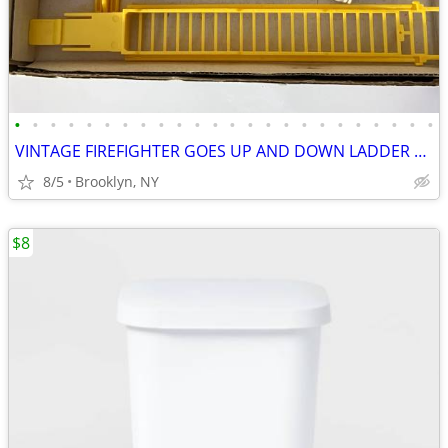
•
•
•
•
•
•
•
•
•
•
•
•
•
•
•
•
•
•
•
•
•
•
•
•
VINTAGE FIREFIGHTER GOES UP AND DOWN LADDER MAN TOY BATTERY OPERATED
8/5
Brooklyn, NY
$8