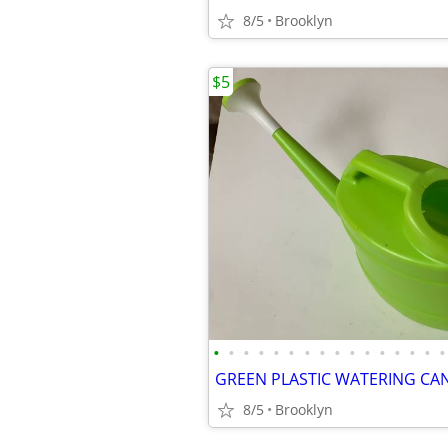
8/5
Brooklyn
$5
•
•
•
•
•
•
•
•
•
•
•
•
•
•
•
•
8/5
Brooklyn