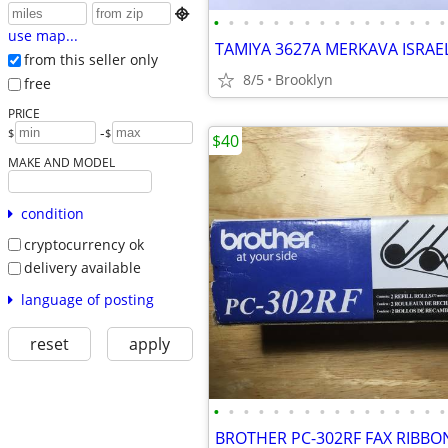

•
•
•
•
•
•
•
•
•
•
•
•
•
•
•
•
use map...
from this seller only
8/5
Brooklyn
free
PRICE
-
$
$
$40
MAKE AND MODEL
condition
cryptocurrency ok
delivery available
language of posting
reset
apply
•
•
•
•
•
•
•
•
•
•
•
•
•
•
•
•