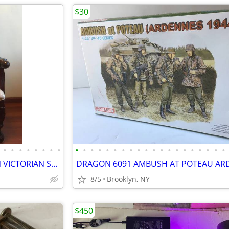
$30
•
•
•
•
•
•
•
•
•
•
•
•
•
•
•
•
•
•
•
•
•
•
•
•
•
•
•
•
ARM CHAIR MUSEUM MANSION VICTORIAN STYLE KING QUEEN LUXARY COZY
8/5
Brooklyn, NY
$450