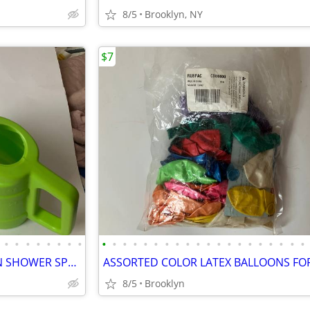
8/5
Brooklyn, NY
$7
•
•
•
•
•
•
•
•
•
•
•
•
•
•
•
•
•
•
•
•
•
•
•
•
•
•
•
•
GREEN PLASTIC WATERING CAN SHOWER SPRINKLER HEAD FEED PLANTS OVAL TANK
8/5
Brooklyn