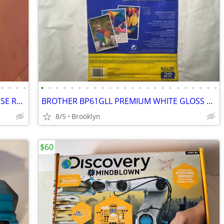
•
•
•
•
•
•
•
•
•
•
•
•
•
•
•
•
•
•
•
•
•
•
•
•
•
•
•
•
IKEA VIMUND KID DESK CHAIR TURQUOISE ROLLER LEG STAND SAFETY ADJUSTABL
BROTHER BP61GLL PREMIUM WHITE GLOSS PHOTO PAPER 20 PCS 8.5x11" 51LB IN
8/5
Brooklyn
$60