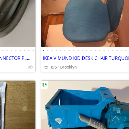
•
•
•
•
•
•
•
•
•
•
•
•
•
•
•
•
•
•
•
•
•
•
•
•
•
•
•
•
POWER CABLE CORD NEMA CONNECTOR PLUG 125 VOLT PVC INSULATION 5FT BLACK
8/5
Brooklyn
$5