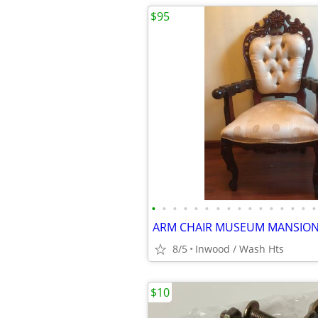
$95
•
•
•
•
•
•
•
•
•
•
•
•
•
•
•
•
8/5
Inwood / Wash Hts
$10