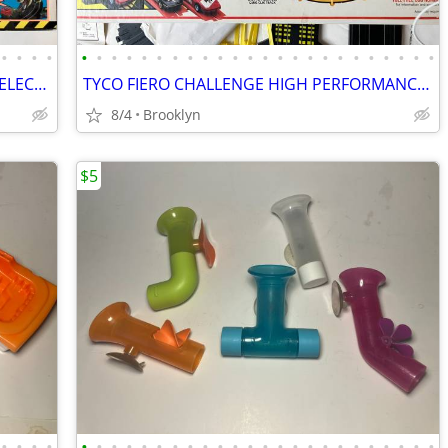
•
•
•
•
•
•
•
•
•
•
•
•
•
•
•
•
•
•
•
•
•
•
•
•
•
•
•
•
TYCO THE LOST WORLD JURASSIC PARK ELECTRIC SLOT CAR RACE SET VINTAGE
TYCO FIERO CHALLENGE HIGH PERFORMANCE ELECTRIC SLOT CAR SET LAP COUNT
8/4
Brooklyn
$5
•
•
•
•
•
•
•
•
•
•
•
•
•
•
•
•
•
•
•
•
•
•
•
•
•
•
•
•