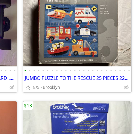
•
•
•
•
•
•
•
•
•
•
•
•
•
•
•
•
•
•
•
•
•
•
•
•
•
•
•
•
BACKFIRE ZEALOT S ELECTRIC SKATEBOARD LONGBOARD HOVERBOARD NEW BATTERY
JUMBO PUZZLE TO THE RESCUE 25 PIECES 22"x22" 56x56CM MUDPUPPY COPTER P
8/5
Brooklyn
$13