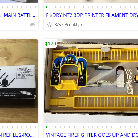
•
•
•
•
•
•
•
•
•
•
•
•
•
•
•
•
•
•
•
•
•
•
•
•
•
•
•
•
TAMIYA 3627A MERKAVA ISRAELI MAIN BATTLE TANK HIGH DETAIL SCALE MODEL
8/5
Brooklyn
$120
•
•
•
•
•
•
•
•
•
•
•
•
•
•
•
•
•
•
•
•
•
•
•
•
•
•
•
•
BROTHER PC-302RF FAX RIBBON REFILL 2-ROLL PACK FOR BROTHER PLAIN PAPER