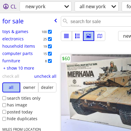
CL
new york
all new york
fo
for sale
toys & games
100
new
electronics
25
household items
19
computer parts
15
$60
furniture
8
+ show 10 more
check all
uncheck all
all
owner
dealer
search titles only
has image
posted today
hide duplicates
MILES FROM LOCATION