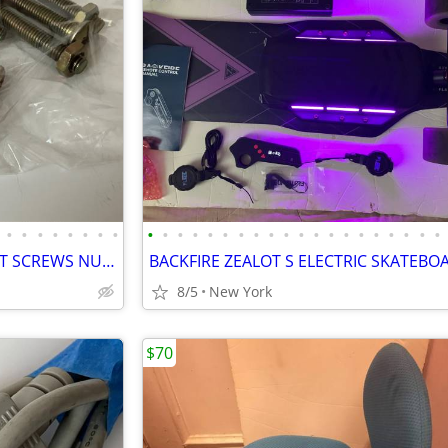
•
•
•
•
•
•
•
•
•
•
•
•
•
•
•
•
•
•
•
•
•
•
•
•
•
•
•
•
M8X50 PAN HEAD PHILLIPS FLAT SCREWS NUTS WASHERS ZINC YELLOW PLATED 10
8/5
New York
$70