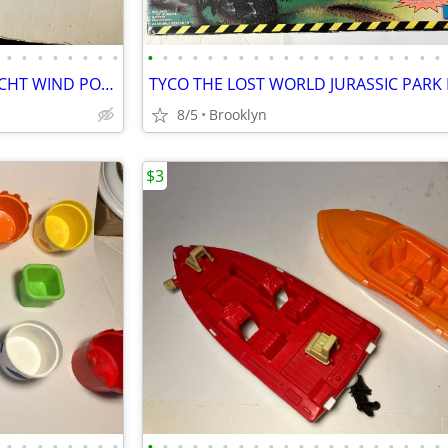
•
•
•
•
•
•
•
•
•
•
•
•
•
•
•
•
•
•
•
•
•
•
•
•
•
•
•
•
HOBBYKING BAT 1 RC LAND YACHT WIND POWERED HIGH SPEED SAIL RACER FUN
8/5
Brooklyn
$3
•
•
•
•
•
•
•
•
•
•
•
•
•
•
•
•
•
•
•
•
•
•
•
•
•
•
•
•