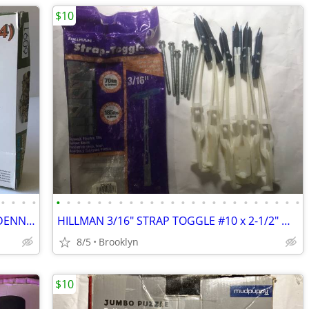
$10
•
•
•
•
•
•
•
•
•
•
•
•
•
•
•
•
•
•
•
•
•
•
•
•
•
•
•
•
DRAGON 6091 AMBUSH AT POTEAU ARDENNES 1944 1 35 SCALE GERMAN FIGURE SE
HILLMAN 3/16" STRAP TOGGLE #10 x 2-1/2" MACHINE SCREW (6-PACK) DRYWALL
8/5
Brooklyn
$10