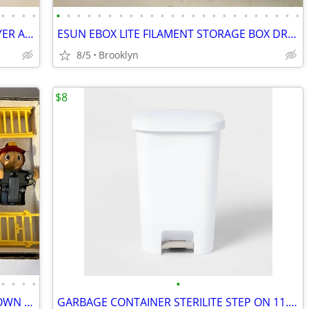
•
•
•
•
•
•
•
•
•
•
•
•
•
•
•
•
•
•
•
•
•
•
•
•
•
•
•
•
FIXDRY NT2 3DP PRINTER FILAMENT DRYER ADVANCED MOISTURE CONTROL SYSTEM
ESUN EBOX LITE FILAMENT STORAGE BOX DRYER FOR 3D PRINTING MATERIAL PRO
8/5
Brooklyn
$8
•
•
•
•
•
VINTAGE FIREFIGHTER GOES UP AND DOWN LADDER MAN TOY BATTERY OPERATED
GARBAGE CONTAINER STERILITE STEP ON 11.9 GAL WHITE POLYPROPYLENE