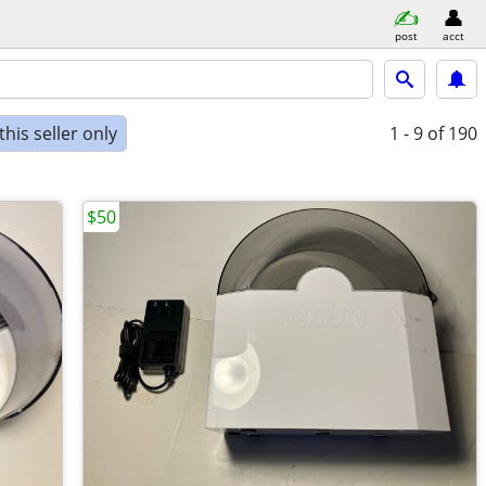
post
acct
his seller only
1 - 9
of 190
$50