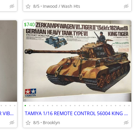
8/5
Inwood / Wash Hts
$740
•
•
•
•
•
•
•
•
•
•
•
•
•
•
•
•
•
•
•
•
•
•
•
•
•
•
•
•
ASSORTED COLOR LATEX BALLOONS FOR VIBRANT PARTY DECORATIONS EVERYWHERE
TAMIYA 1/16 REMOTE CONTROL 56004 KING TIGER TYPE VI GERMAN TANK RADIO
8/5
Brooklyn