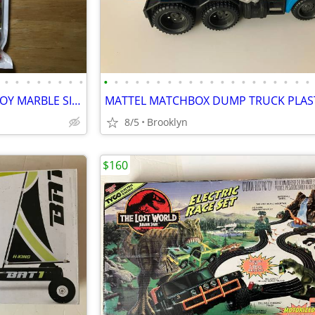
•
•
•
•
•
•
•
•
•
•
•
•
•
•
•
•
•
•
•
•
•
•
•
•
•
•
•
•
MARVELBEADS 8OZ SENSORY TOY MARBLE SIZE WATER GEL STRESS BALLS RAINBOW
8/5
Brooklyn
$160