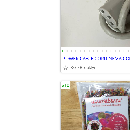
•
•
•
•
•
•
•
•
•
•
•
•
•
•
•
•
8/5
Brooklyn
$10