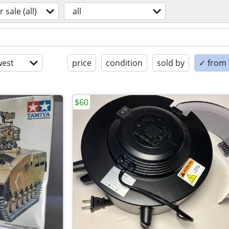
r sale (all)
all
est
price
condition
sold by
✓ from t
$60