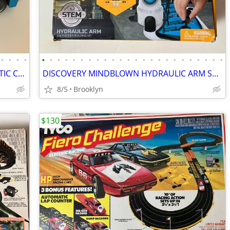
•
•
•
•
•
•
•
•
•
•
•
•
•
•
•
•
•
•
•
•
•
•
•
•
•
•
•
•
MATTEL MATCHBOX DUMP TRUCK PLASTIC CONSTRUCTION VEHICLE KIDS J4769
DISCOVERY MINDBLOWN HYDRAULIC ARM STEM PLASTIC DIY BUILDING KIT SET
8/5
Brooklyn
$130