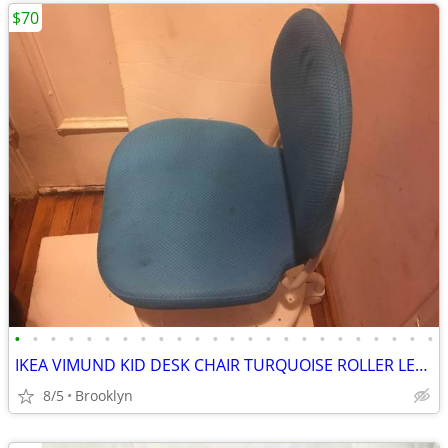
$70
•
•
•
•
•
•
•
•
•
•
•
•
•
•
•
•
•
•
•
•
•
•
•
•
IKEA VIMUND KID DESK CHAIR TURQUOISE ROLLER LEG STAND SAFETY ADJUSTABL
8/5
Brooklyn