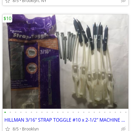
8/5
Brooklyn, NY
$10
•
•
•
•
•
•
•
•
•
•
•
•
•
•
•
•
•
•
•
•
•
•
•
•
HILLMAN 3/16" STRAP TOGGLE #10 x 2-1/2" MACHINE SCREW (6-PACK) DRYWALL
8/5
Brooklyn