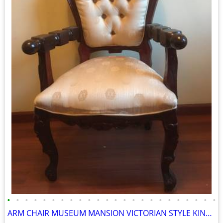
•
•
•
•
•
•
•
•
•
•
•
•
•
•
•
•
•
•
•
•
•
•
•
•
ARM CHAIR MUSEUM MANSION VICTORIAN STYLE KING QUEEN LUXARY COZY