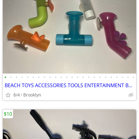
•
•
•
•
•
•
•
•
•
•
•
•
•
•
•
•
•
•
•
•
•
•
•
•
BEACH TOYS ACCESSORIES TOOLS ENTERTAINMENT BREAKAWAY KIDS OUTDOOR FUN
8/4
Brooklyn
$10