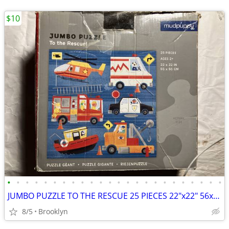
$10
•
•
•
•
•
•
•
•
•
•
•
•
•
•
•
•
•
•
•
•
•
•
•
•
JUMBO PUZZLE TO THE RESCUE 25 PIECES 22"x22" 56x56CM MUDPUPPY COPTER P
8/5
Brooklyn