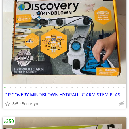
•
•
•
•
•
•
•
•
•
•
•
•
•
•
•
•
•
•
•
•
•
•
•
•
DISCOVERY MINDBLOWN HYDRAULIC ARM STEM PLASTIC DIY BUILDING KIT SET
8/5
Brooklyn
$350