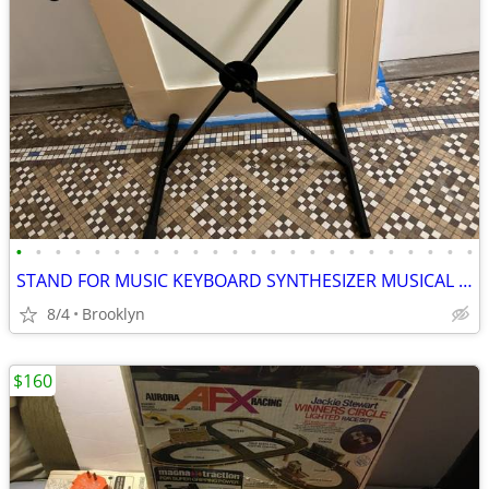
•
•
•
•
•
•
•
•
•
•
•
•
•
•
•
•
•
•
•
•
•
•
•
•
STAND FOR MUSIC KEYBOARD SYNTHESIZER MUSICAL DIGITAL PIANO X FOLDABLE
8/4
Brooklyn
$160