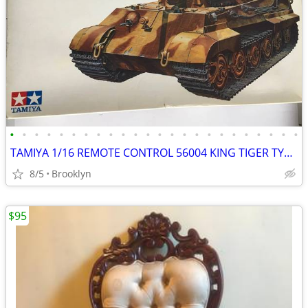
•
•
•
•
•
•
•
•
•
•
•
•
•
•
•
•
•
•
•
•
•
•
•
•
TAMIYA 1/16 REMOTE CONTROL 56004 KING TIGER TYPE VI GERMAN TANK RADIO
8/5
Brooklyn
$95