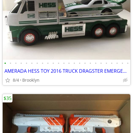
•
•
•
•
•
•
•
•
•
•
•
•
•
•
•
•
•
•
•
•
•
•
•
•
AMERADA HESS TOY 2016 TRUCK DRAGSTER EMERGENCY FLASHERS RCE CAR SOUND
8/4
Brooklyn
$35