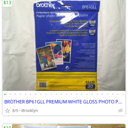
$13
•
•
•
•
•
•
•
•
•
•
•
•
•
•
•
•
•
•
•
•
•
•
•
•
BROTHER BP61GLL PREMIUM WHITE GLOSS PHOTO PAPER 20 PCS 8.5x11" 51LB IN
8/5
Brooklyn