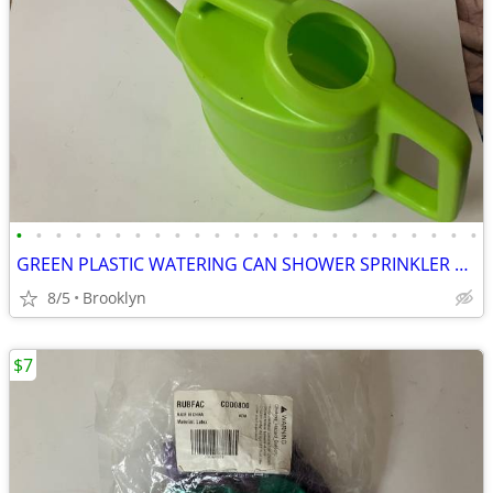
•
•
•
•
•
•
•
•
•
•
•
•
•
•
•
•
•
•
•
•
•
•
•
•
GREEN PLASTIC WATERING CAN SHOWER SPRINKLER HEAD FEED PLANTS OVAL TANK
8/5
Brooklyn
$7