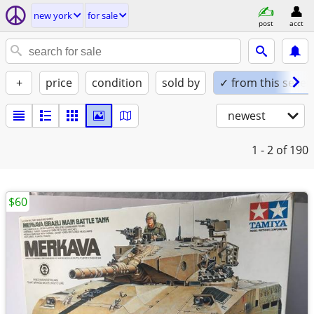
new york
for sale
post
acct
+
price
condition
sold by
✓ from this seller
newest
1 - 2
of 190
$60