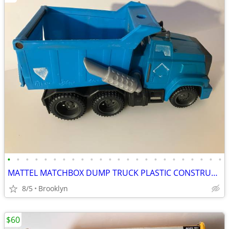
•
•
•
•
•
•
•
•
•
•
•
•
•
•
•
•
•
•
•
•
•
•
•
•
MATTEL MATCHBOX DUMP TRUCK PLASTIC CONSTRUCTION VEHICLE KIDS J4769
8/5
Brooklyn
$60