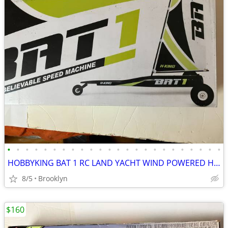
•
•
•
•
•
•
•
•
•
•
•
•
•
•
•
•
•
•
•
•
•
•
•
•
HOBBYKING BAT 1 RC LAND YACHT WIND POWERED HIGH SPEED SAIL RACER FUN
8/5
Brooklyn
$160