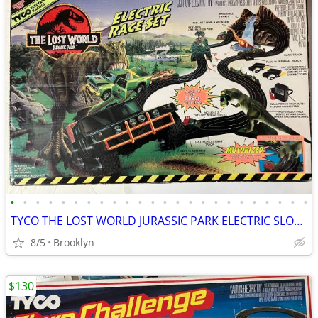
•
•
•
•
•
•
•
•
•
•
•
•
•
•
•
•
•
•
•
•
•
•
•
•
TYCO THE LOST WORLD JURASSIC PARK ELECTRIC SLOT CAR RACE SET VINTAGE
8/5
Brooklyn
$130