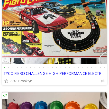
•
•
•
•
•
•
•
•
•
•
•
•
•
•
•
•
•
•
•
•
•
•
•
•
TYCO FIERO CHALLENGE HIGH PERFORMANCE ELECTRIC SLOT CAR SET LAP COUNT
8/4
Brooklyn
$2