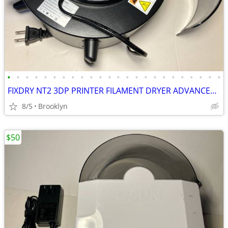
•
•
•
•
•
•
•
•
•
•
•
•
•
•
•
•
•
•
•
•
•
•
•
•
FIXDRY NT2 3DP PRINTER FILAMENT DRYER ADVANCED MOISTURE CONTROL SYSTEM
8/5
Brooklyn
$50