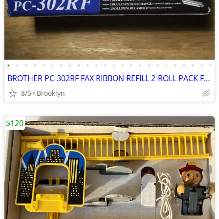
•
•
•
•
•
•
•
•
•
•
•
•
•
•
•
•
•
•
•
•
•
•
•
•
BROTHER PC-302RF FAX RIBBON REFILL 2-ROLL PACK FOR BROTHER PLAIN PAPER
8/5
Brooklyn
$120