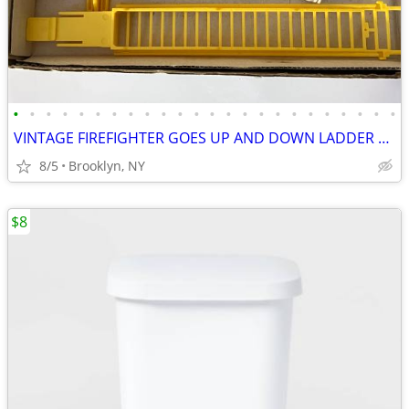
•
•
•
•
•
•
•
•
•
•
•
•
•
•
•
•
•
•
•
•
•
•
•
•
VINTAGE FIREFIGHTER GOES UP AND DOWN LADDER MAN TOY BATTERY OPERATED
8/5
Brooklyn, NY
$8