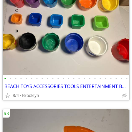
•
•
•
•
•
•
•
•
•
•
•
•
•
•
•
•
•
•
•
•
•
•
•
•
BEACH TOYS ACCESSORIES TOOLS ENTERTAINMENT BREAKAWAY KIDS OUTDOOR FUN
8/4
Brooklyn
$3