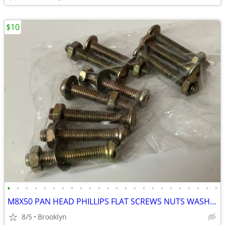
$10
•
•
•
•
•
•
•
•
•
•
•
•
•
•
•
•
•
•
•
•
•
•
•
•
M8X50 PAN HEAD PHILLIPS FLAT SCREWS NUTS WASHERS ZINC YELLOW PLATED 10
8/5
Brooklyn