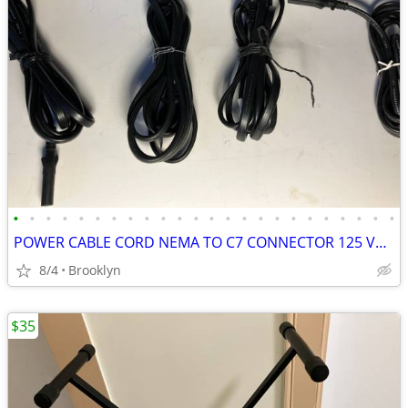
•
•
•
•
•
•
•
•
•
•
•
•
•
•
•
•
•
•
•
•
•
•
•
•
POWER CABLE CORD NEMA TO C7 CONNECTOR 125 VOLT 6FT BLACK PV INSULATION
8/4
Brooklyn
$35