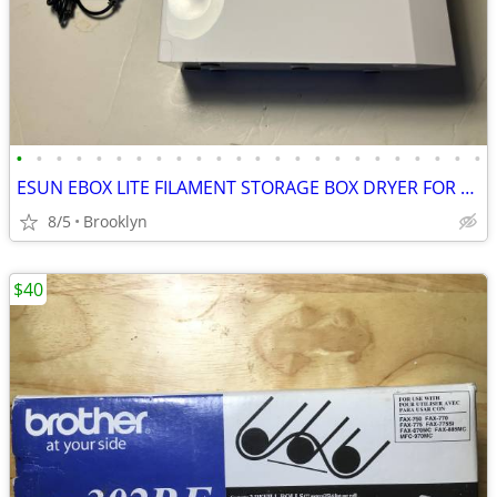
•
•
•
•
•
•
•
•
•
•
•
•
•
•
•
•
•
•
•
•
•
•
•
•
ESUN EBOX LITE FILAMENT STORAGE BOX DRYER FOR 3D PRINTING MATERIAL PRO
8/5
Brooklyn
$40