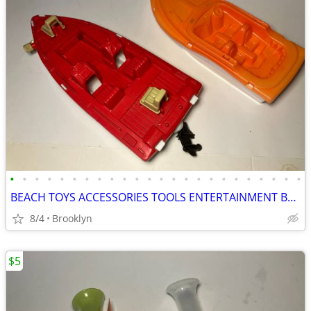
•
•
•
•
•
•
•
•
•
•
•
•
•
•
•
•
•
•
•
•
•
•
•
•
BEACH TOYS ACCESSORIES TOOLS ENTERTAINMENT BREAKAWAY KIDS OUTDOOR FUN
8/4
Brooklyn
$5