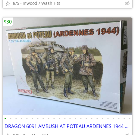
8/5
Inwood / Wash Hts
$30
•
•
•
•
•
•
•
•
•
•
•
•
•
•
•
•
•
•
•
•
•
•
•
•
DRAGON 6091 AMBUSH AT POTEAU ARDENNES 1944 1 35 SCALE GERMAN FIGURE SE