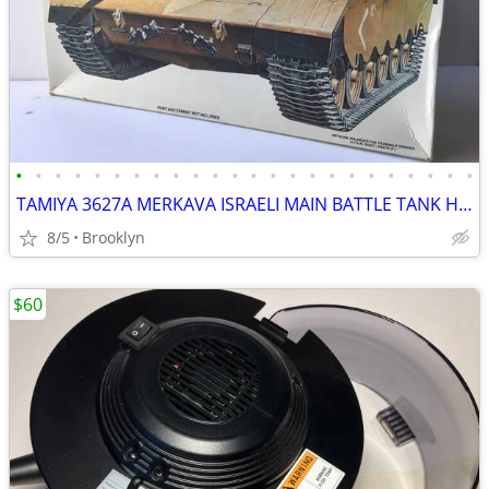
•
•
•
•
•
•
•
•
•
•
•
•
•
•
•
•
•
•
•
•
•
•
•
•
TAMIYA 3627A MERKAVA ISRAELI MAIN BATTLE TANK HIGH DETAIL SCALE MODEL
8/5
Brooklyn
$60