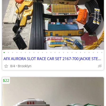
•
•
•
•
•
•
•
•
•
•
•
•
•
•
•
•
•
•
•
•
•
•
•
•
AFX AURORA SLOT RACE CAR SET 2167-700 JACKIE STEWART WINNERS CIRCLE HO
8/4
Brooklyn
$22