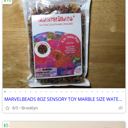
$10
•
•
•
•
•
•
•
•
•
•
•
•
•
•
•
•
•
•
•
•
•
•
•
•
MARVELBEADS 8OZ SENSORY TOY MARBLE SIZE WATER GEL STRESS BALLS RAINBOW
8/5
Brooklyn
$5