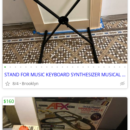
•
•
•
•
•
•
•
•
•
•
•
•
•
•
•
•
•
•
•
•
•
•
•
•
STAND FOR MUSIC KEYBOARD SYNTHESIZER MUSICAL DIGITAL PIANO X FOLDABLE
8/4
Brooklyn
$160