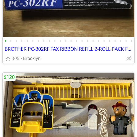
•
•
•
•
•
•
•
•
•
•
•
•
•
•
•
•
•
•
•
•
•
•
•
•
BROTHER PC-302RF FAX RIBBON REFILL 2-ROLL PACK FOR BROTHER PLAIN PAPER
8/5
Brooklyn
$120