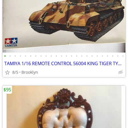
•
•
•
•
•
•
•
•
•
•
•
•
•
•
•
•
•
•
•
•
•
•
•
•
TAMIYA 1/16 REMOTE CONTROL 56004 KING TIGER TYPE VI GERMAN TANK RADIO
8/5
Brooklyn
$95