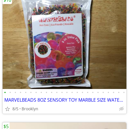
$10
•
•
•
•
•
•
•
•
•
•
•
•
•
•
•
•
•
•
•
•
•
•
•
•
MARVELBEADS 8OZ SENSORY TOY MARBLE SIZE WATER GEL STRESS BALLS RAINBOW
8/5
Brooklyn
$5