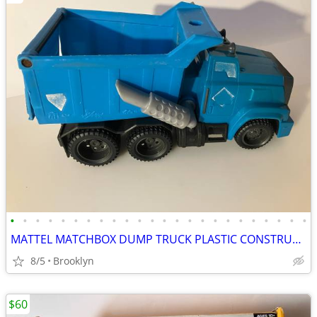
•
•
•
•
•
•
•
•
•
•
•
•
•
•
•
•
•
•
•
•
•
•
•
•
MATTEL MATCHBOX DUMP TRUCK PLASTIC CONSTRUCTION VEHICLE KIDS J4769
8/5
Brooklyn
$60