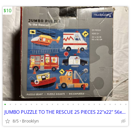
$10
•
•
•
•
•
•
•
•
•
•
•
•
•
•
•
•
•
•
•
•
•
•
•
•
JUMBO PUZZLE TO THE RESCUE 25 PIECES 22"x22" 56x56CM MUDPUPPY COPTER P
8/5
Brooklyn