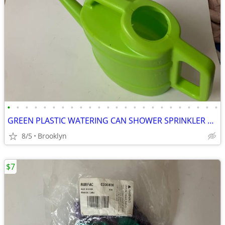
•
•
•
•
•
•
•
•
•
•
•
•
•
•
•
•
•
•
•
•
•
•
•
•
GREEN PLASTIC WATERING CAN SHOWER SPRINKLER HEAD FEED PLANTS OVAL TANK
8/5
Brooklyn
$7