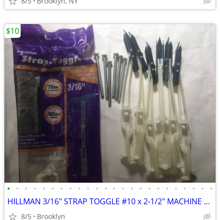
8/5
Brooklyn, NY
$10
•
•
•
•
•
•
•
•
•
•
•
•
•
•
•
•
•
•
•
•
•
•
•
•
HILLMAN 3/16" STRAP TOGGLE #10 x 2-1/2" MACHINE SCREW (6-PACK) DRYWALL
8/5
Brooklyn