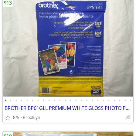
$13
•
•
•
•
•
•
•
•
•
•
•
•
•
•
•
•
•
•
•
•
•
•
•
•
BROTHER BP61GLL PREMIUM WHITE GLOSS PHOTO PAPER 20 PCS 8.5x11" 51LB IN
8/5
Brooklyn