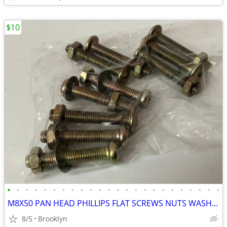
$10
•
•
•
•
•
•
•
•
•
•
•
•
•
•
•
•
•
•
•
•
•
•
•
•
M8X50 PAN HEAD PHILLIPS FLAT SCREWS NUTS WASHERS ZINC YELLOW PLATED 10
8/5
Brooklyn