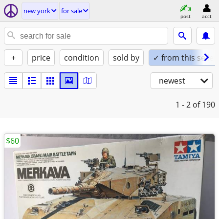
new york
for sale
post
acct
+
price
condition
sold by
✓ from this seller
newest
1 - 2
of 190
$60