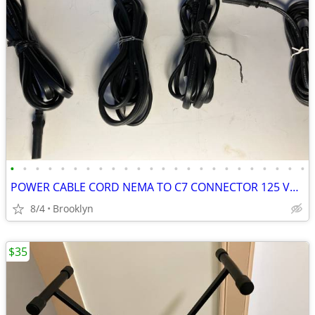
•
•
•
•
•
•
•
•
•
•
•
•
•
•
•
•
•
•
•
•
•
•
•
•
POWER CABLE CORD NEMA TO C7 CONNECTOR 125 VOLT 6FT BLACK PV INSULATION
8/4
Brooklyn
$35