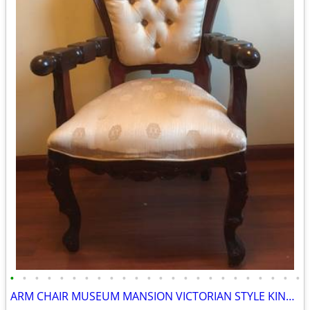
•
•
•
•
•
•
•
•
•
•
•
•
•
•
•
•
•
•
•
•
•
•
•
•
ARM CHAIR MUSEUM MANSION VICTORIAN STYLE KING QUEEN LUXARY COZY