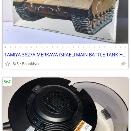
•
•
•
•
•
•
•
•
•
•
•
•
•
•
•
•
•
•
•
•
•
•
•
•
TAMIYA 3627A MERKAVA ISRAELI MAIN BATTLE TANK HIGH DETAIL SCALE MODEL
8/5
Brooklyn
$60