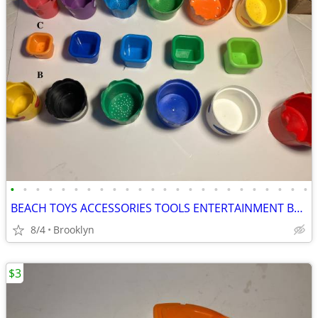
•
•
•
•
•
•
•
•
•
•
•
•
•
•
•
•
•
•
•
•
•
•
•
•
BEACH TOYS ACCESSORIES TOOLS ENTERTAINMENT BREAKAWAY KIDS OUTDOOR FUN
8/4
Brooklyn
$3