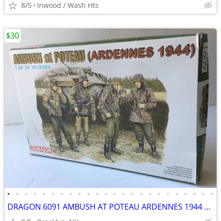
8/5
Inwood / Wash Hts
$30
•
•
•
•
•
•
•
•
•
•
•
•
•
•
•
•
•
•
•
•
•
•
•
•
DRAGON 6091 AMBUSH AT POTEAU ARDENNES 1944 1 35 SCALE GERMAN FIGURE SE