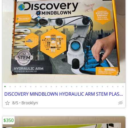
•
•
•
•
•
•
•
•
•
•
•
•
•
•
•
•
•
•
•
•
•
•
•
•
DISCOVERY MINDBLOWN HYDRAULIC ARM STEM PLASTIC DIY BUILDING KIT SET
8/5
Brooklyn
$350