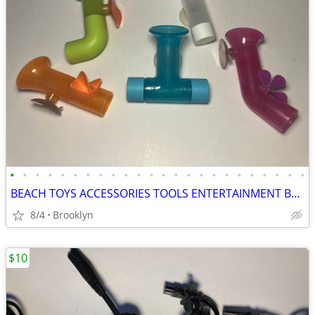
•
•
•
•
•
•
•
•
•
•
•
•
•
•
•
•
•
•
•
•
•
•
•
•
BEACH TOYS ACCESSORIES TOOLS ENTERTAINMENT BREAKAWAY KIDS OUTDOOR FUN
8/4
Brooklyn
$10