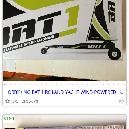
•
•
•
•
•
•
•
•
•
•
•
•
•
•
•
•
•
•
•
•
•
•
•
•
HOBBYKING BAT 1 RC LAND YACHT WIND POWERED HIGH SPEED SAIL RACER FUN
8/5
Brooklyn
$160