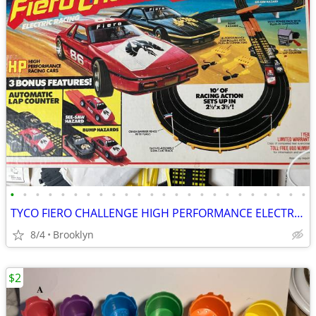
•
•
•
•
•
•
•
•
•
•
•
•
•
•
•
•
•
•
•
•
•
•
•
•
TYCO FIERO CHALLENGE HIGH PERFORMANCE ELECTRIC SLOT CAR SET LAP COUNT
8/4
Brooklyn
$2