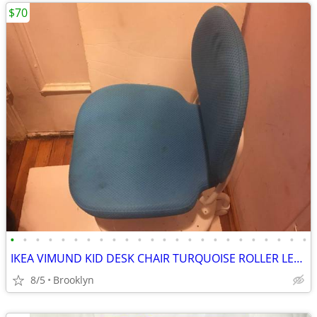
$70
•
•
•
•
•
•
•
•
•
•
•
•
•
•
•
•
•
•
•
•
•
•
•
•
IKEA VIMUND KID DESK CHAIR TURQUOISE ROLLER LEG STAND SAFETY ADJUSTABL
8/5
Brooklyn