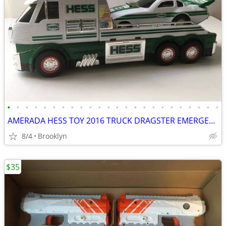
•
•
•
•
•
•
•
•
•
•
•
•
•
•
•
•
•
•
•
•
•
•
•
•
AMERADA HESS TOY 2016 TRUCK DRAGSTER EMERGENCY FLASHERS RCE CAR SOUND
8/4
Brooklyn
$35