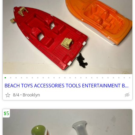
•
•
•
•
•
•
•
•
•
•
•
•
•
•
•
•
•
•
•
•
•
•
•
•
BEACH TOYS ACCESSORIES TOOLS ENTERTAINMENT BREAKAWAY KIDS OUTDOOR FUN
8/4
Brooklyn
$5