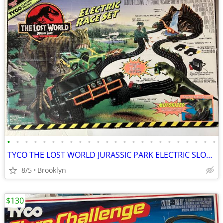
•
•
•
•
•
•
•
•
•
•
•
•
•
•
•
•
•
•
•
•
•
•
•
•
TYCO THE LOST WORLD JURASSIC PARK ELECTRIC SLOT CAR RACE SET VINTAGE
8/5
Brooklyn
$130