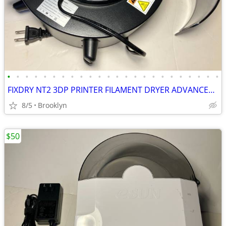
•
•
•
•
•
•
•
•
•
•
•
•
•
•
•
•
•
•
•
•
•
•
•
•
FIXDRY NT2 3DP PRINTER FILAMENT DRYER ADVANCED MOISTURE CONTROL SYSTEM
8/5
Brooklyn
$50