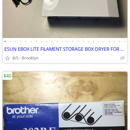
•
•
•
•
•
•
•
•
•
•
•
•
•
•
•
•
•
•
•
•
•
•
•
•
ESUN EBOX LITE FILAMENT STORAGE BOX DRYER FOR 3D PRINTING MATERIAL PRO
8/5
Brooklyn
$40