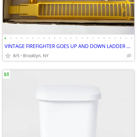
•
•
•
•
•
•
•
•
•
•
•
•
•
•
•
•
•
•
•
•
•
•
•
•
VINTAGE FIREFIGHTER GOES UP AND DOWN LADDER MAN TOY BATTERY OPERATED
8/5
Brooklyn, NY
$8