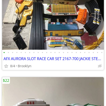
•
•
•
•
•
•
•
•
•
•
•
•
•
•
•
•
•
•
•
•
•
•
•
•
AFX AURORA SLOT RACE CAR SET 2167-700 JACKIE STEWART WINNERS CIRCLE HO
8/4
Brooklyn
$22