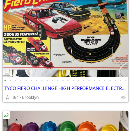
•
•
•
•
•
•
•
•
•
•
•
•
•
•
•
•
•
•
•
•
•
•
•
•
TYCO FIERO CHALLENGE HIGH PERFORMANCE ELECTRIC SLOT CAR SET LAP COUNT
8/4
Brooklyn
$2