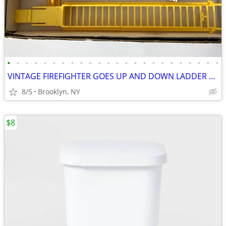
•
•
•
•
•
•
•
•
•
•
•
•
•
•
•
•
•
•
•
•
•
•
•
•
VINTAGE FIREFIGHTER GOES UP AND DOWN LADDER MAN TOY BATTERY OPERATED
8/5
Brooklyn, NY
$8