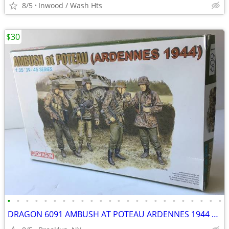
8/5
Inwood / Wash Hts
$30
•
•
•
•
•
•
•
•
•
•
•
•
•
•
•
•
•
•
•
•
•
•
•
•
DRAGON 6091 AMBUSH AT POTEAU ARDENNES 1944 1 35 SCALE GERMAN FIGURE SE