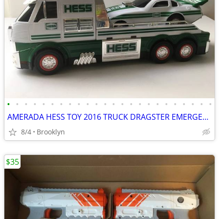
•
•
•
•
•
•
•
•
•
•
•
•
•
•
•
•
•
•
•
•
•
•
•
•
AMERADA HESS TOY 2016 TRUCK DRAGSTER EMERGENCY FLASHERS RCE CAR SOUND
8/4
Brooklyn
$35