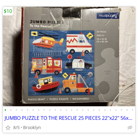
$10
•
•
•
•
•
•
•
•
•
•
•
•
•
•
•
•
•
•
•
•
•
•
•
•
JUMBO PUZZLE TO THE RESCUE 25 PIECES 22"x22" 56x56CM MUDPUPPY COPTER P
8/5
Brooklyn