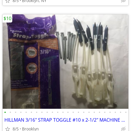
8/5
Brooklyn, NY
$10
•
•
•
•
•
•
•
•
•
•
•
•
•
•
•
•
•
•
•
•
•
•
•
•
HILLMAN 3/16" STRAP TOGGLE #10 x 2-1/2" MACHINE SCREW (6-PACK) DRYWALL
8/5
Brooklyn