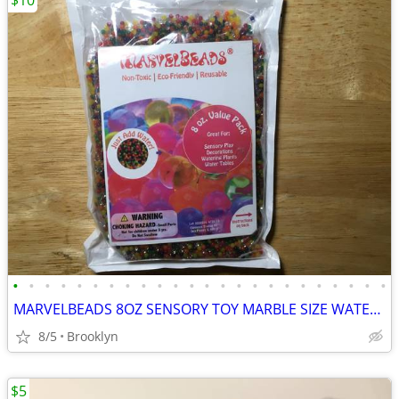
$10
•
•
•
•
•
•
•
•
•
•
•
•
•
•
•
•
•
•
•
•
•
•
•
•
MARVELBEADS 8OZ SENSORY TOY MARBLE SIZE WATER GEL STRESS BALLS RAINBOW
8/5
Brooklyn
$5