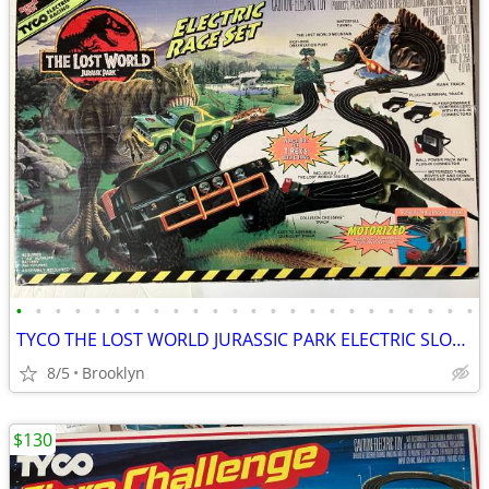
•
•
•
•
•
•
•
•
•
•
•
•
•
•
•
•
•
•
•
•
•
•
•
•
TYCO THE LOST WORLD JURASSIC PARK ELECTRIC SLOT CAR RACE SET VINTAGE
8/5
Brooklyn
$130