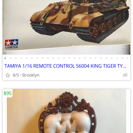
•
•
•
•
•
•
•
•
•
•
•
•
•
•
•
•
•
•
•
•
•
•
•
•
TAMIYA 1/16 REMOTE CONTROL 56004 KING TIGER TYPE VI GERMAN TANK RADIO
8/5
Brooklyn
$95