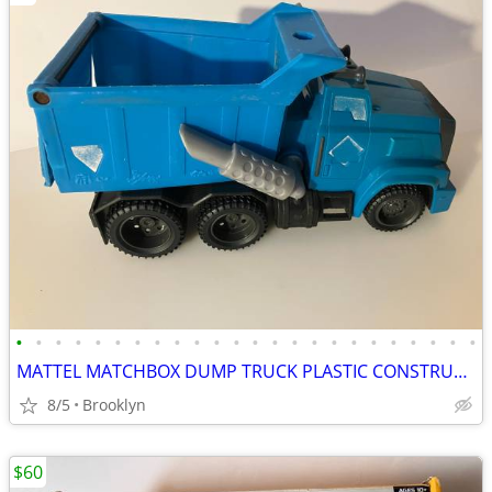
•
•
•
•
•
•
•
•
•
•
•
•
•
•
•
•
•
•
•
•
•
•
•
•
MATTEL MATCHBOX DUMP TRUCK PLASTIC CONSTRUCTION VEHICLE KIDS J4769
8/5
Brooklyn
$60