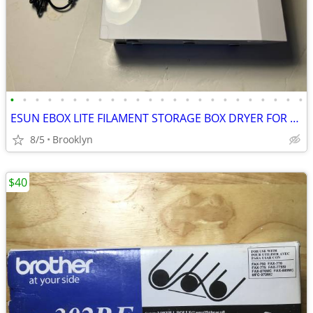
•
•
•
•
•
•
•
•
•
•
•
•
•
•
•
•
•
•
•
•
•
•
•
•
ESUN EBOX LITE FILAMENT STORAGE BOX DRYER FOR 3D PRINTING MATERIAL PRO
8/5
Brooklyn
$40