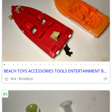
•
•
•
•
•
•
•
•
•
•
•
•
•
•
•
•
•
•
•
•
•
•
•
•
BEACH TOYS ACCESSORIES TOOLS ENTERTAINMENT BREAKAWAY KIDS OUTDOOR FUN
8/4
Brooklyn
$5