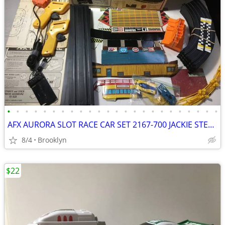
•
•
•
•
•
•
•
•
•
•
•
•
•
•
•
•
•
•
•
•
•
•
•
•
AFX AURORA SLOT RACE CAR SET 2167-700 JACKIE STEWART WINNERS CIRCLE HO
8/4
Brooklyn
$22