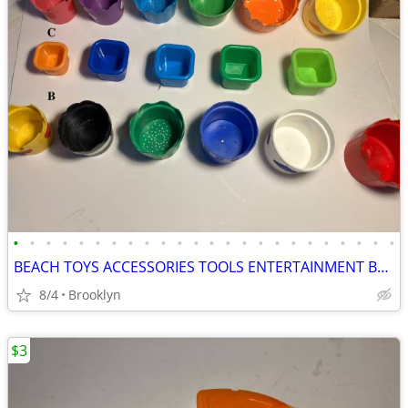
•
•
•
•
•
•
•
•
•
•
•
•
•
•
•
•
•
•
•
•
•
•
•
•
BEACH TOYS ACCESSORIES TOOLS ENTERTAINMENT BREAKAWAY KIDS OUTDOOR FUN
8/4
Brooklyn
$3