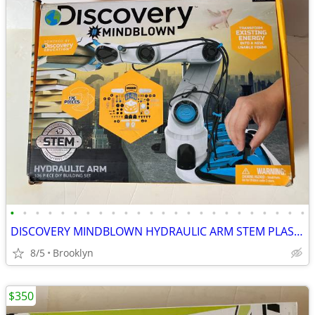
•
•
•
•
•
•
•
•
•
•
•
•
•
•
•
•
•
•
•
•
•
•
•
•
DISCOVERY MINDBLOWN HYDRAULIC ARM STEM PLASTIC DIY BUILDING KIT SET
8/5
Brooklyn
$350