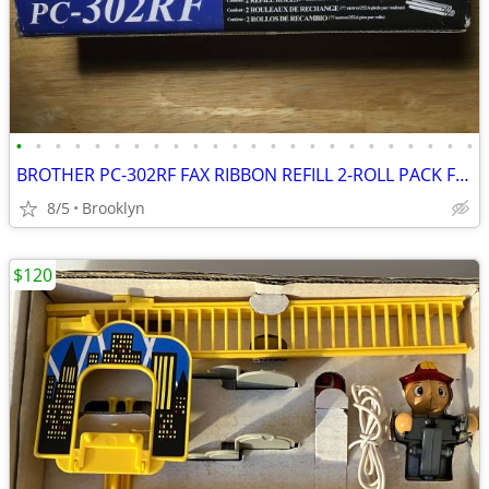
•
•
•
•
•
•
•
•
•
•
•
•
•
•
•
•
•
•
•
•
•
•
•
•
BROTHER PC-302RF FAX RIBBON REFILL 2-ROLL PACK FOR BROTHER PLAIN PAPER
8/5
Brooklyn
$120