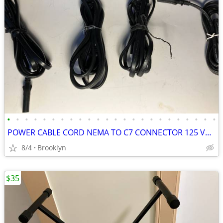
•
•
•
•
•
•
•
•
•
•
•
•
•
•
•
•
•
•
•
•
•
•
•
•
POWER CABLE CORD NEMA TO C7 CONNECTOR 125 VOLT 6FT BLACK PV INSULATION
8/4
Brooklyn
$35