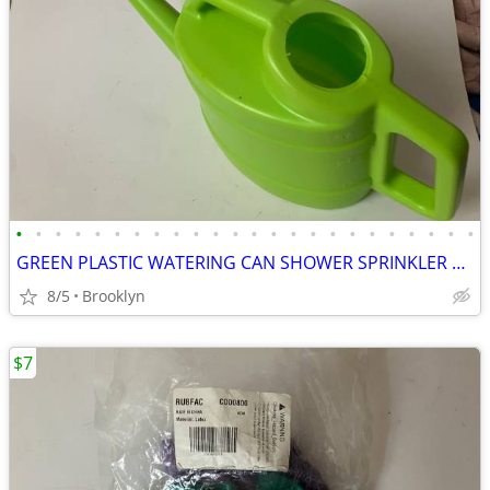
•
•
•
•
•
•
•
•
•
•
•
•
•
•
•
•
•
•
•
•
•
•
•
•
GREEN PLASTIC WATERING CAN SHOWER SPRINKLER HEAD FEED PLANTS OVAL TANK
8/5
Brooklyn
$7