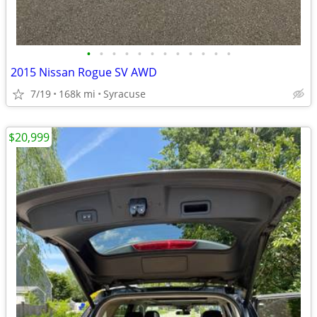
•
•
•
•
•
•
•
•
•
•
•
•
2015 Nissan Rogue SV AWD
7/19
168k mi
Syracuse
$20,999