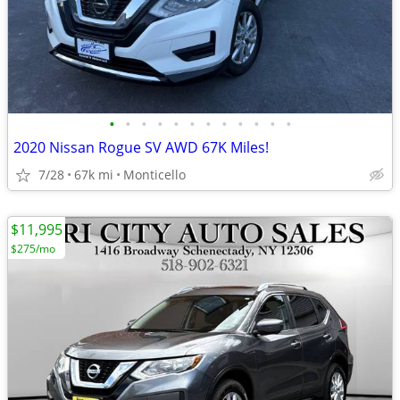
•
•
•
•
•
•
•
•
•
•
•
•
2020 Nissan Rogue SV AWD 67K Miles!
7/28
67k mi
Monticello
$11,995
$275/mo