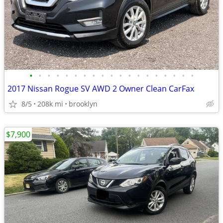
•
•
•
•
•
•
•
•
•
•
•
•
•
•
•
•
•
•
•
2017 Nissan Rogue SV AWD 2 Owner Clean CarFax
8/5
208k mi
brooklyn
$7,900