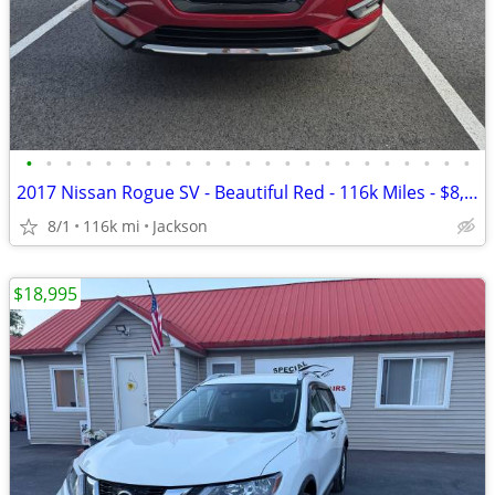
•
•
•
•
•
•
•
•
•
•
•
•
•
•
•
•
•
•
•
•
•
•
•
2017 Nissan Rogue SV - Beautiful Red - 116k Miles - $8,300
8/1
116k mi
Jackson
$18,995