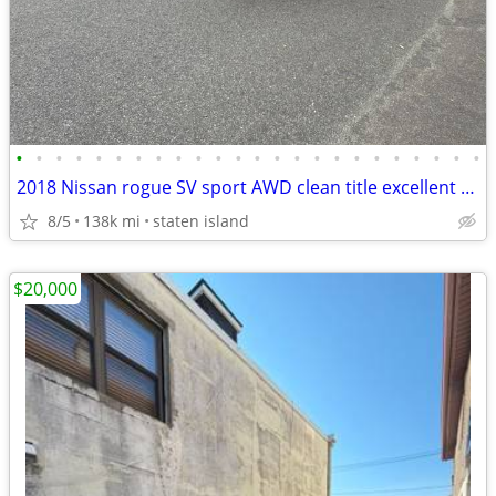
•
•
•
•
•
•
•
•
•
•
•
•
•
•
•
•
•
•
•
•
•
•
•
•
2018 Nissan rogue SV sport AWD clean title excellent condition
8/5
138k mi
staten island
$20,000