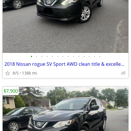
•
•
•
•
•
•
•
•
•
•
•
•
•
•
2018 Nissan rogue SV Sport AWD clean title & excellent condition
8/5
138k mi
$7,900