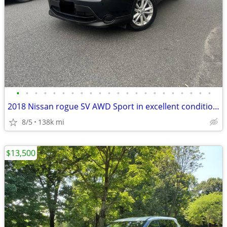
•
•
•
•
•
•
•
•
•
•
•
•
•
•
•
•
•
•
•
•
•
•
2018 Nissan rogue SV AWD Sport in excellent condition and clean titt
8/5
138k mi
$13,500