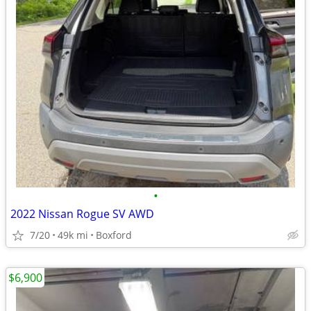
•
2022 Nissan Rogue SV AWD
7/20
49k mi
Boxford
$6,900