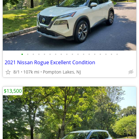
•
•
•
•
•
•
•
•
•
•
•
•
•
•
•
•
•
•
2021 Nissan Rogue Excellent Condition
8/1
107k mi
Pompton Lakes, NJ
$13,500