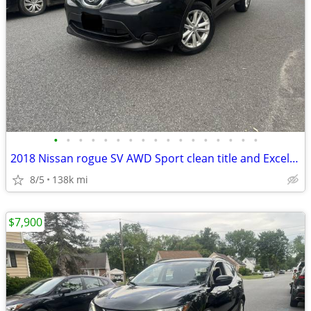
•
•
•
•
•
•
•
•
•
•
•
•
•
•
•
•
•
2018 Nissan rogue SV AWD Sport clean title and Excellent condition
8/5
138k mi
$7,900