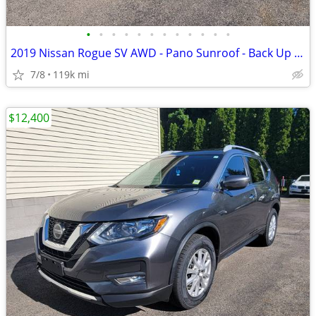
•
•
•
•
•
•
•
•
•
•
•
•
2019 Nissan Rogue SV AWD - Pano Sunroof - Back Up Camera
7/8
119k mi
$12,400