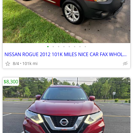
•
•
•
•
•
•
•
•
NISSAN ROGUE 2012 101K MILES NICE CAR FAX WHOLESALE SPECIAL
8/4
101k mi
$8,300