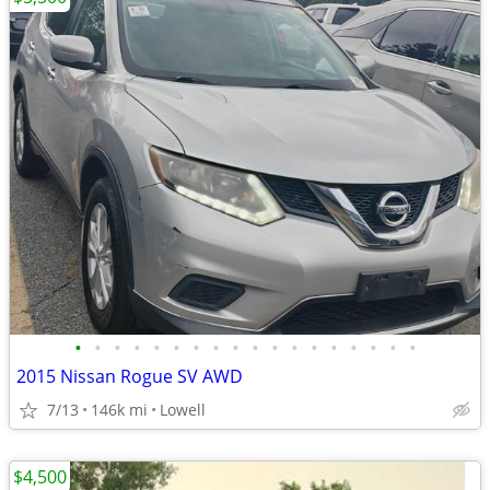
•
•
•
•
•
•
•
•
•
•
•
•
•
•
•
•
•
•
2015 Nissan Rogue SV AWD
7/13
146k mi
Lowell
$4,500