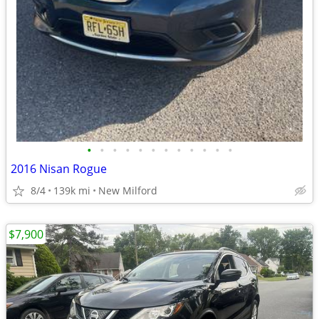
•
•
•
•
•
•
•
•
•
•
•
•
2016 Nisan Rogue
8/4
139k mi
New Milford
$7,900