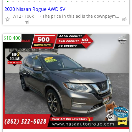
•
•
•
•
•
•
•
•
•
•
•
•
•
•
•
•
•
•
•
•
•
•
•
2020 Nissan Rogue AWD SV
7/12
106k
The price in this ad is the downpayment
mi
$10,400