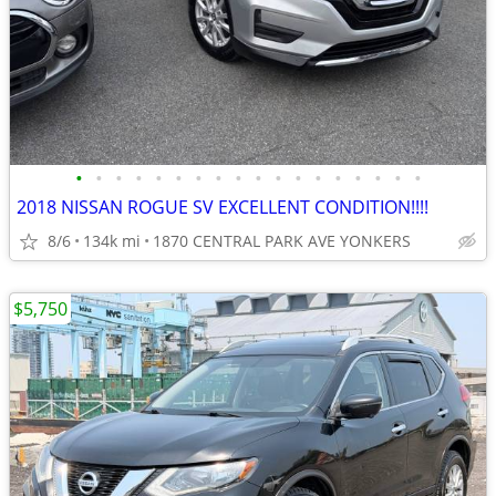
•
•
•
•
•
•
•
•
•
•
•
•
•
•
•
•
•
•
2018 NISSAN ROGUE SV EXCELLENT CONDITION!!!!
8/6
134k mi
1870 CENTRAL PARK AVE YONKERS
$5,750