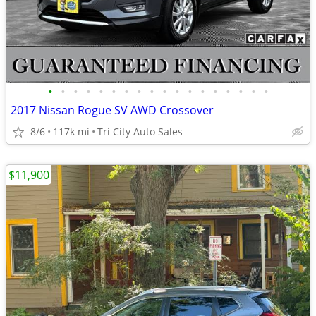
•
•
•
•
•
•
•
•
•
•
•
•
•
•
•
•
•
•
2017 Nissan Rogue SV AWD Crossover
8/6
117k mi
Tri City Auto Sales
$11,900