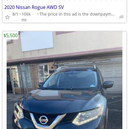
2020 Nissan Rogue AWD SV
8/1
106k
The price in this ad is the downpayment
mi
$5,500