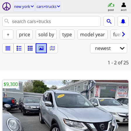
new york
cars+trucks
post
acct
+
price
sold by
type
model year
fuel
newest
1 - 2
of 25
$9,300