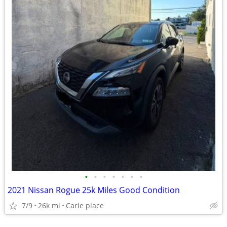
•
•
•
•
•
•
•
2021 Nissan Rogue 25k Miles Good Condition
7/9
26k mi
Carle place