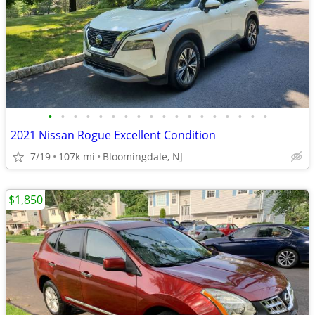
•
•
•
•
•
•
•
•
•
•
•
•
•
•
•
•
•
•
2021 Nissan Rogue Excellent Condition
7/19
107k mi
Bloomingdale, NJ
$1,850