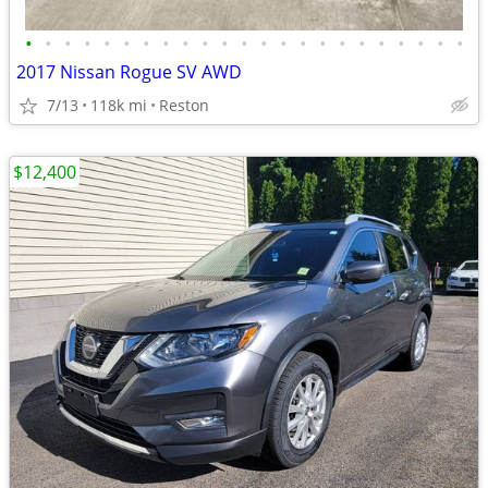
•
•
•
•
•
•
•
•
•
•
•
•
•
•
•
•
•
•
•
•
•
•
•
2017 Nissan Rogue SV AWD
7/13
118k mi
Reston
$12,400