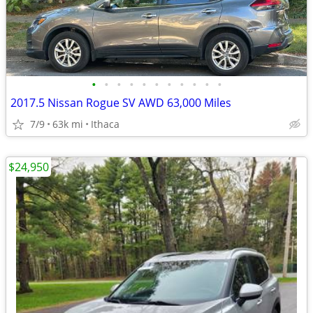
•
•
•
•
•
•
•
•
•
•
•
2017.5 Nissan Rogue SV AWD 63,000 Miles
7/9
63k mi
Ithaca
$24,950