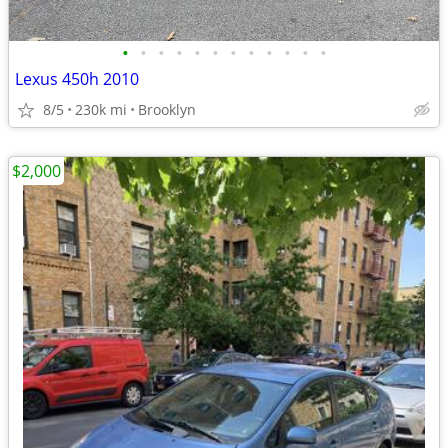
•
•
•
•
•
•
•
•
•
•
•
•
Lexus 450h 2010
8/5
230k mi
Brooklyn
$2,000