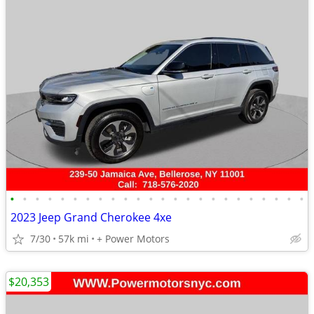
•
•
•
•
•
•
•
•
•
•
•
•
•
•
•
•
•
•
•
•
•
•
•
•
2023 Jeep Grand Cherokee 4xe
7/30
57k mi
+ Power Motors
$20,353