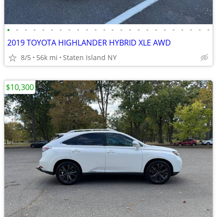
•
•
•
•
•
•
•
•
•
•
•
•
•
•
•
•
•
•
•
•
•
•
•
•
2019 TOYOTA HIGHLANDER HYBRID XLE AWD
8/5
56k mi
Staten Island NY
$10,300