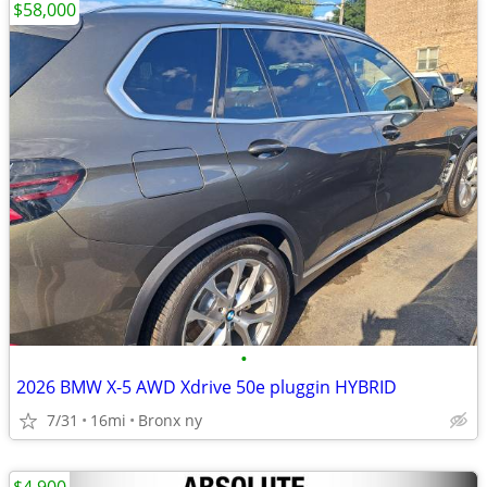
$58,000
•
2026 BMW X-5 AWD Xdrive 50e pluggin HYBRID
7/31
16mi
Bronx ny