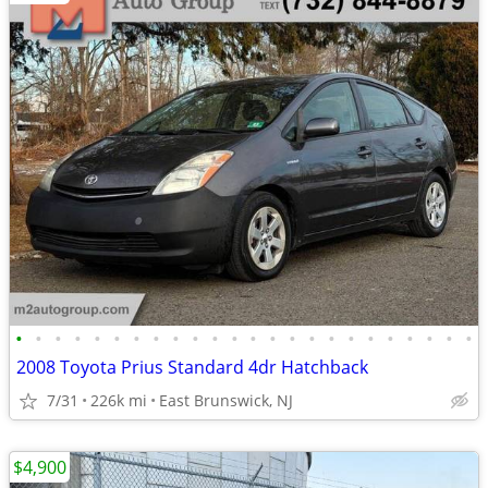
•
•
•
•
•
•
•
•
•
•
•
•
•
•
•
•
•
•
•
•
•
•
•
•
2008 Toyota Prius Standard 4dr Hatchback
7/31
226k mi
East Brunswick, NJ
$4,900