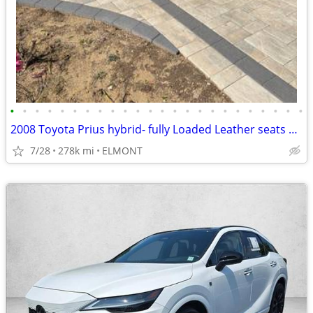
•
•
•
•
•
•
•
•
•
•
•
•
•
•
•
•
•
•
•
•
•
•
•
•
2008 Toyota Prius hybrid- fully Loaded Leather seats GPS more
7/28
278k mi
ELMONT