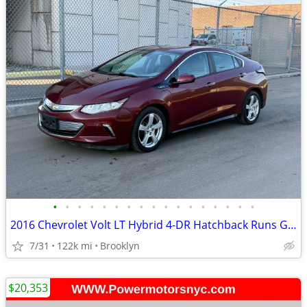
•
•
•
•
•
•
•
•
•
•
•
•
•
•
•
•
•
2016 Chevrolet Volt LT Hybrid 4-DR Hatchback Runs Great Clean Chevy
7/31
122k mi
Brooklyn
$20,353