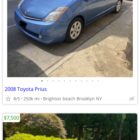
•
•
•
•
•
•
•
•
•
•
•
2008 Toyota Prius
8/5
250k mi
Brighton beach Brooklyn NY
$7,500