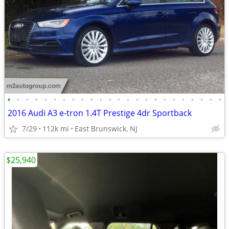
•
•
•
•
•
•
•
•
•
•
•
•
•
•
•
•
•
•
•
•
•
•
•
•
2016 Audi A3 e-tron 1.4T Prestige 4dr Sportback
7/29
112k mi
East Brunswick, NJ
$25,940