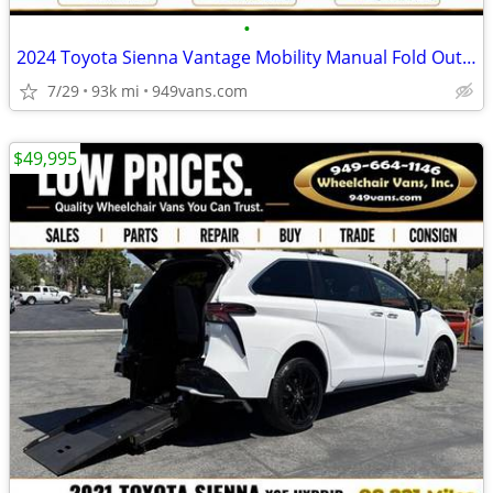
•
2024 Toyota Sienna Vantage Mobility Manual Fold Out Ramp Rear Loadin
7/29
93k mi
949vans.com
$49,995