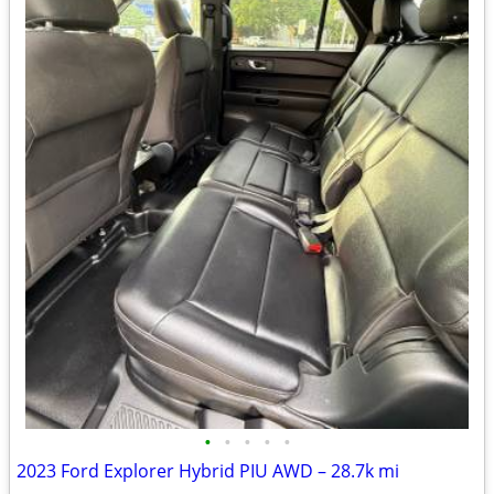
•
•
•
•
•
2023 Ford Explorer Hybrid PIU AWD – 28.7k mi