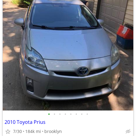
•
•
•
•
•
•
•
•
2010 Toyota Prius
7/30
184k mi
brooklyn