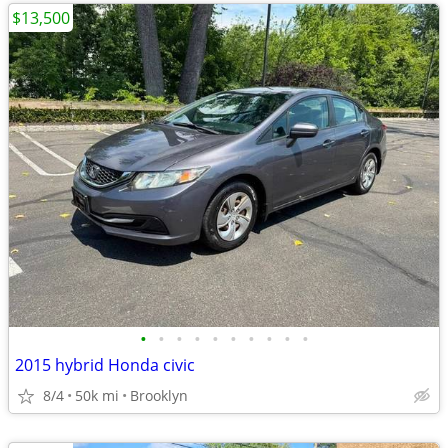
$13,500
•
•
•
•
•
•
•
•
•
•
2015 hybrid Honda civic
8/4
50k mi
Brooklyn