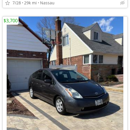
7/28
29k mi
Nassau
$3,700