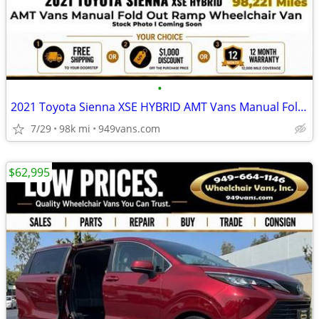
•
2021 Toyota Sienna XSE HYBRID AMT Vans Manual Fold Out Ramp Rear Loa
7/29
98k mi
949vans.com
$62,995