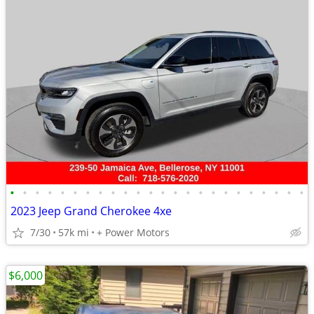
•
•
•
•
•
•
•
•
•
•
•
•
•
•
•
•
•
•
•
•
•
•
•
•
2023 Jeep Grand Cherokee 4xe
7/30
57k mi
+ Power Motors
$6,000