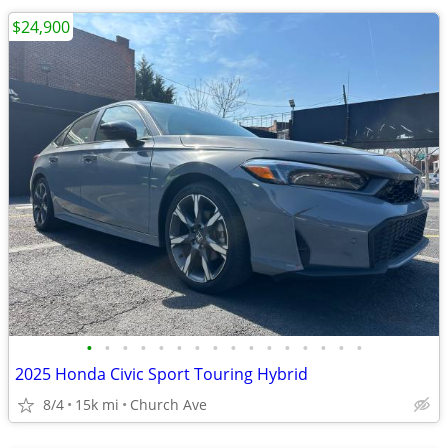
$24,900
•
•
•
•
•
•
•
•
•
•
•
•
•
•
•
•
2025 Honda Civic Sport Touring Hybrid
8/4
15k mi
Church Ave