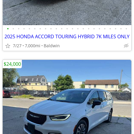
•
•
•
•
•
•
•
•
•
•
•
•
•
•
•
•
•
•
•
•
•
•
•
2025 HONDA ACCORD TOURING HYBRID 7K MILES ONLY
7/27
7,000mi
Baldwin
$24,000