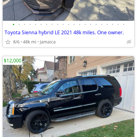
•
•
•
•
•
•
•
•
•
•
•
•
•
•
•
•
•
•
•
•
•
Toyota Sienna hybrid LE 2021 48k miles. One owner.
8/6
48k mi
Jamaica
$12,000