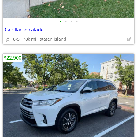
•
•
•
•
Cadillac escalade
8/5
78k mi
staten island
$22,900