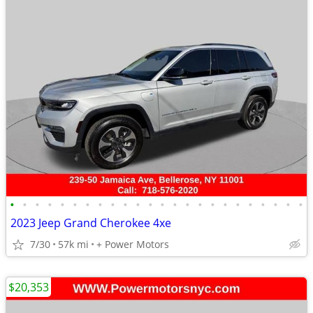
•
•
•
•
•
•
•
•
•
•
•
•
•
•
•
•
•
•
•
•
•
•
•
•
2023 Jeep Grand Cherokee 4xe
7/30
57k mi
+ Power Motors
$20,353