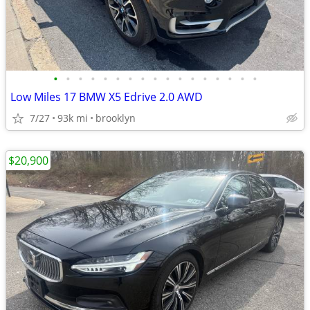
•
•
•
•
•
•
•
•
•
•
•
•
•
•
•
•
•
Low Miles 17 BMW X5 Edrive 2.0 AWD
7/27
93k mi
brooklyn
$20,900