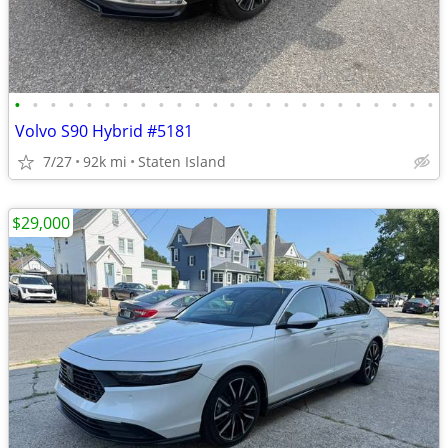
•
•
•
•
•
•
•
•
•
•
•
•
•
•
•
•
•
•
•
•
•
•
•
•
Volvo S90 Hybrid #5181
7/27
92k mi
Staten Island
$29,000