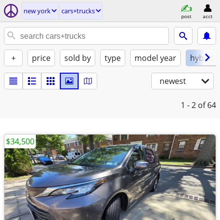
new york
cars+trucks
post
acct
+
price
sold by
type
model year
hybrid
newest
1 - 2
of 64
$34,500