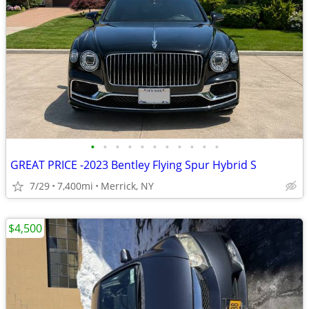
•
•
•
•
•
•
•
•
•
•
•
GREAT PRICE -2023 Bentley Flying Spur Hybrid S
7/29
7,400mi
Merrick, NY
$4,500