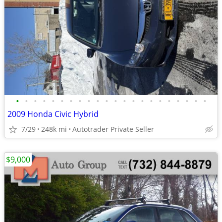
•
•
•
•
•
•
•
•
•
•
•
•
•
•
•
•
•
•
•
•
•
•
2009 Honda Civic Hybrid
7/29
248k mi
Autotrader Private Seller
$9,000