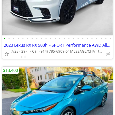
•
•
•
•
•
•
•
•
•
•
•
•
•
•
•
•
•
•
•
•
•
•
•
•
2023 Lexus RX RX 500h F SPORT Performance AWD All Wheel Drive SUV Electric AUTON
7/28
29k
Call (914) 785-6909 or MESSAGE/CHAT to confirm availability
mi
$13,400