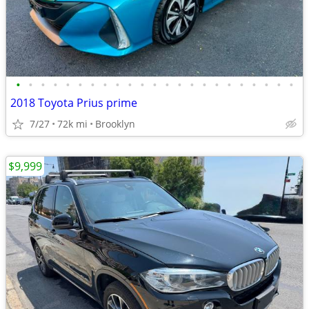
•
•
•
•
•
•
•
•
•
•
•
•
•
•
•
•
•
•
•
•
•
•
•
2018 Toyota Prius prime
7/27
72k mi
Brooklyn
$9,999