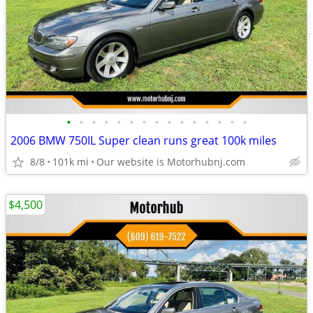
•
•
•
•
•
•
•
•
•
•
•
•
•
•
•
2006 BMW 750IL Super clean runs great 100k miles
8/8
101k mi
Our website is Motorhubnj.com
$4,500