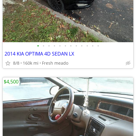
•
•
•
•
•
•
•
•
•
•
•
•
2014 KIA OPTIMA 4D SEDAN LX
8/8
160k mi
Fresh meado
$4,500