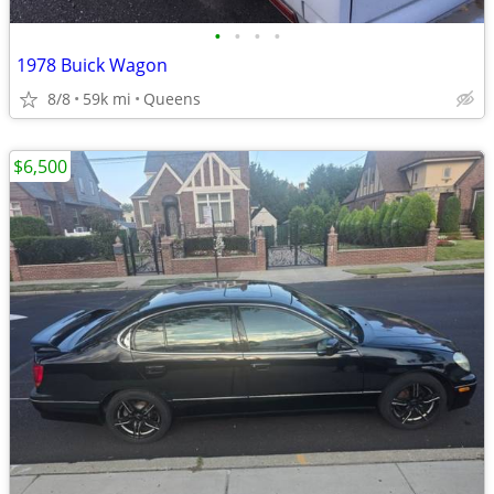
•
•
•
•
1978 Buick Wagon
8/8
59k mi
Queens
$6,500