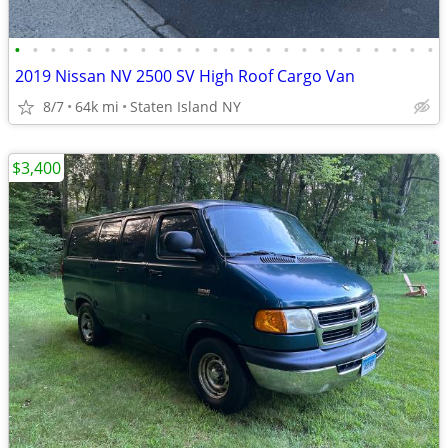
•
•
•
•
•
•
•
•
•
•
•
•
•
•
•
•
•
•
•
•
•
•
•
•
2019 Nissan NV 2500 SV High Roof Cargo Van
8/7
64k mi
Staten Island NY
$3,400