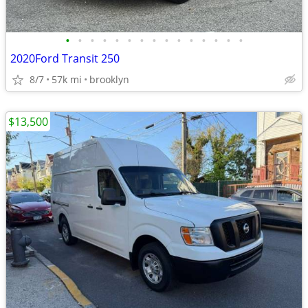
•
•
•
•
•
•
•
•
•
•
•
•
•
•
•
2020Ford Transit 250
8/7
57k mi
brooklyn
$13,500