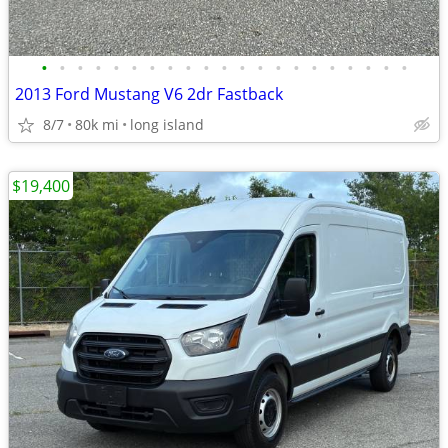
•
•
•
•
•
•
•
•
•
•
•
•
•
•
•
•
•
•
•
•
•
2013 Ford Mustang V6 2dr Fastback
8/7
80k mi
long island
$19,400