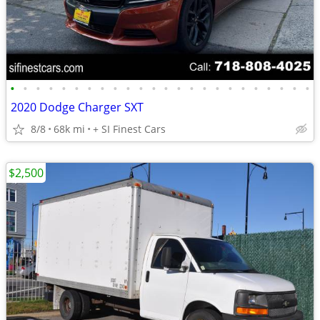
•
•
•
•
•
•
•
•
•
•
•
•
•
•
•
•
•
•
•
•
•
•
•
•
2020 Dodge Charger SXT
8/8
68k mi
+ SI Finest Cars
$2,500