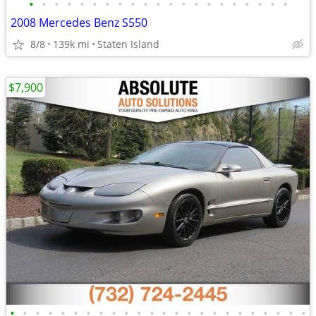
•
•
•
•
•
•
•
•
•
•
•
•
•
•
•
•
•
•
•
•
•
2008 Mercedes Benz S550
8/8
139k mi
Staten Island
$7,900
•
•
•
•
•
•
•
•
•
•
•
•
•
•
•
•
•
•
•
•
•
•
•
•