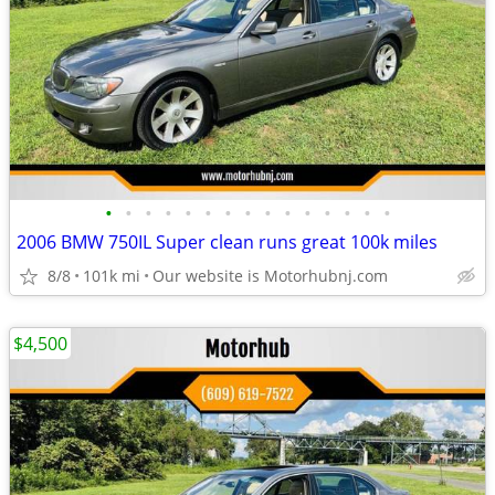
•
•
•
•
•
•
•
•
•
•
•
•
•
•
•
2006 BMW 750IL Super clean runs great 100k miles
8/8
101k mi
Our website is Motorhubnj.com
$4,500