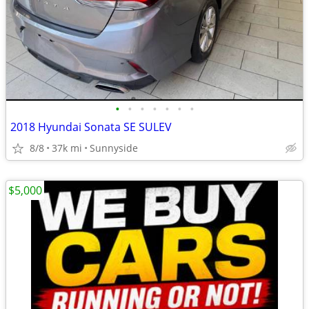
•
•
•
•
•
•
•
2018 Hyundai Sonata SE SULEV
8/8
37k mi
Sunnyside
$5,000