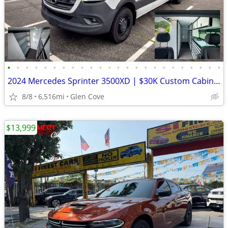
•
•
•
•
•
•
•
•
•
•
•
•
•
•
•
•
•
•
•
•
•
•
•
•
2024 Mercedes Sprinter 3500XD | $30K Custom Cabinets | 6,516 Miles
8/8
6,516mi
Glen Cove
$13,999