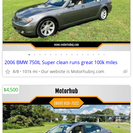
•
•
•
•
•
•
•
•
•
•
•
•
•
•
•
2006 BMW 750IL Super clean runs great 100k miles
8/8
101k mi
Our website is Motorhubnj.com
$4,500