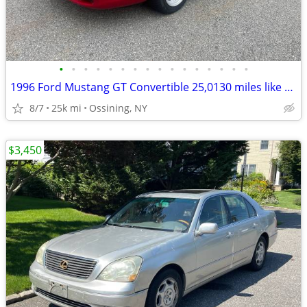
•
•
•
•
•
•
•
•
•
•
•
•
•
•
•
•
1996 Ford Mustang GT Convertible 25,0130 miles like new
8/7
25k mi
Ossining, NY
$3,450