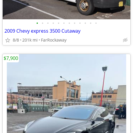
•
•
•
•
•
•
•
•
•
•
•
•
2009 Chevy express 3500 Cutaway
8/8
201k mi
FarRockaway
$7,900