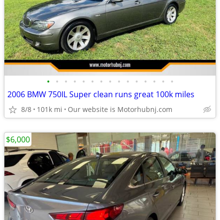
•
•
•
•
•
•
•
•
•
•
•
•
•
•
•
2006 BMW 750IL Super clean runs great 100k miles
8/8
101k mi
Our website is Motorhubnj.com
$6,000