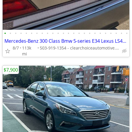
•
•
•
•
•
•
•
•
•
•
•
•
•
•
•
•
•
•
•
•
•
•
•
•
Mercedes-Benz 300 Class Bmw 5-series E34 Lexus LS400
8/7
113k
503-919-1354 - clearchoiceautomotive.com
mi
$7,900