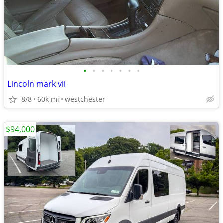
•
•
•
•
•
•
•
Lincoln mark vii
8/8
60k mi
westchester
$94,000