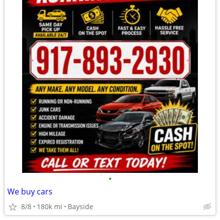
•
We buy cars
8/8
180k mi
Bayside