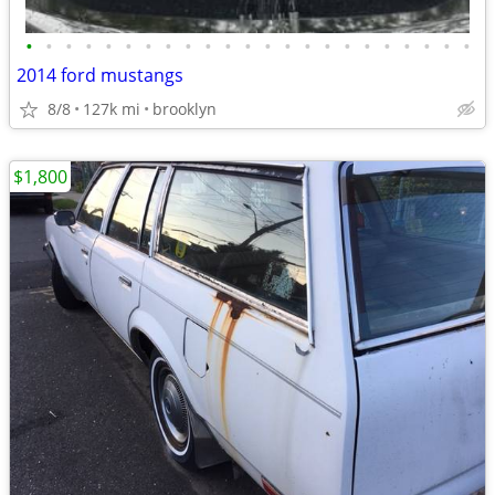
•
•
•
•
•
•
•
•
•
•
•
•
•
•
•
•
•
•
•
•
•
•
•
2014 ford mustangs
8/8
127k mi
brooklyn
$1,800