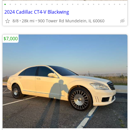
•
•
•
•
•
•
•
•
•
•
•
•
•
•
•
•
•
•
•
•
•
•
•
•
2024 Cadillac CT4-V Blackwing
8/8
28k mi
900 Tower Rd Mundelein, IL 60060
$7,000