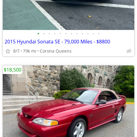
•
•
•
•
•
•
•
•
•
•
•
•
2015 Hyundai Sonata SE - 79,000 Miles - $8800
8/7
79k mi
Corona Queens
$18,500