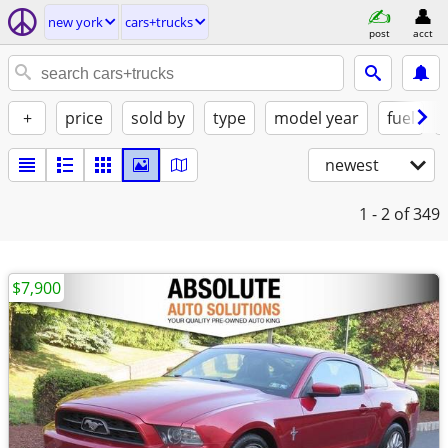
new york
cars+trucks
post
acct
+
price
sold by
type
model year
fuel
newest
1 - 2
of 349
$7,900