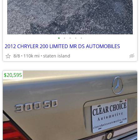
•
•
•
•
•
2012 CHRYLER 200 LIMITED MR DS AUTOMOBILES
8/8
110k mi
staten island
$20,595