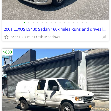
•
•
•
•
•
•
•
•
•
•
•
•
•
•
•
2001 LEXUS LS430 Sedan 160k miles Runs and drives like NEW
8/7
160k mi
Fresh Meadows
$800