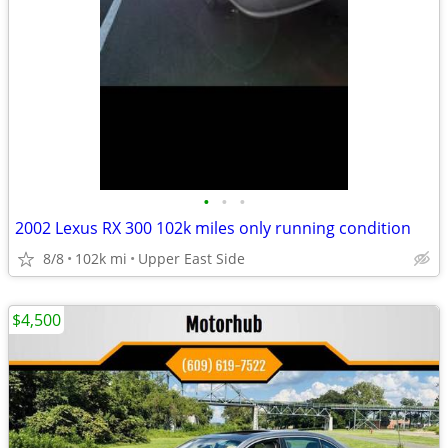
•
•
•
2002 Lexus RX 300 102k miles only running condition
8/8
102k mi
Upper East Side
$4,500