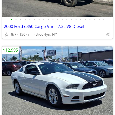
•
•
•
•
•
•
•
•
•
•
•
•
•
•
•
•
•
•
•
•
•
2000 Ford e350 Cargo Van - 7.3L V8 Diesel
8/7
150k mi
Brooklyn, NY
$12,995