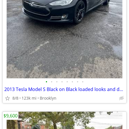
•
•
•
•
•
•
•
•
2013 Tesla Model S Black on Black loaded looks and drives like new comes with ch
8/8
123k mi
Brooklyn
$9,600