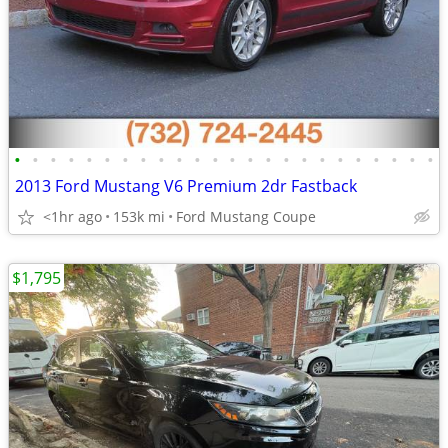
•
•
•
•
•
•
•
•
•
•
•
•
•
•
•
•
•
•
•
•
•
•
•
•
2013 Ford Mustang V6 Premium 2dr Fastback
<1hr ago
153k mi
Ford Mustang Coupe
$1,795