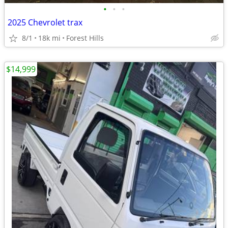
•
•
•
2025 Chevrolet trax
8/1
18k mi
Forest Hills
$14,999