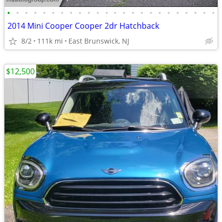
•
•
•
•
•
•
•
•
•
•
•
•
•
•
•
•
•
•
•
•
•
•
•
•
2014 Mini Cooper Cooper 2dr Hatchback
8/2
111k mi
East Brunswick, NJ
$12,500