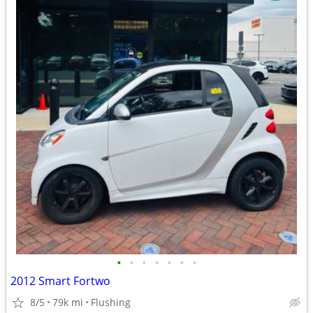
•
•
•
•
•
•
•
2012 Smart Fortwo
8/5
79k mi
Flushing