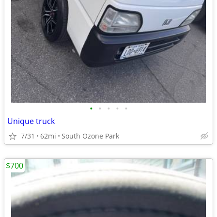
•
•
•
•
•
Unique truck
7/31
62mi
South Ozone Park
$700