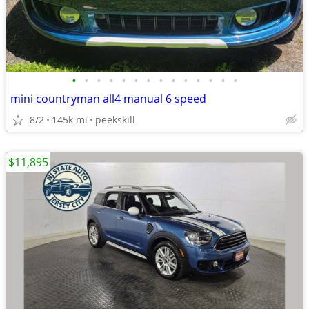
•
•
•
•
•
•
•
•
•
•
•
•
•
•
mini countryman all4 manual 6 speed
8/2
145k mi
peekskill
$11,895