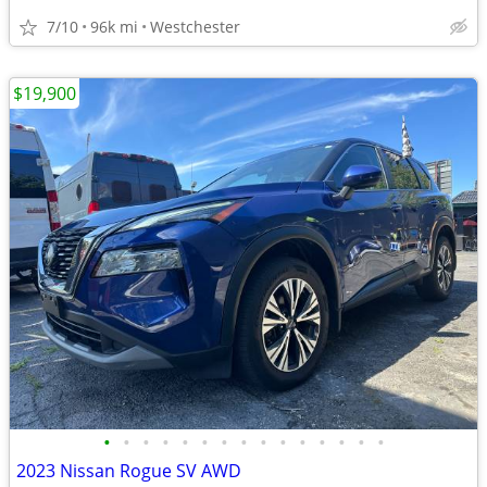
7/10
96k mi
Westchester
$19,900
•
•
•
•
•
•
•
•
•
•
•
•
•
•
•
2023 Nissan Rogue SV AWD