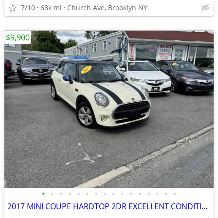
7/10
68k mi
Church Ave, Brooklyn NY
$9,900
•
•
•
•
•
•
•
•
•
•
•
•
•
•
•
•
2017 MINI COUPE HARDTOP 2DR EXCELLENT CONDITION!!!!