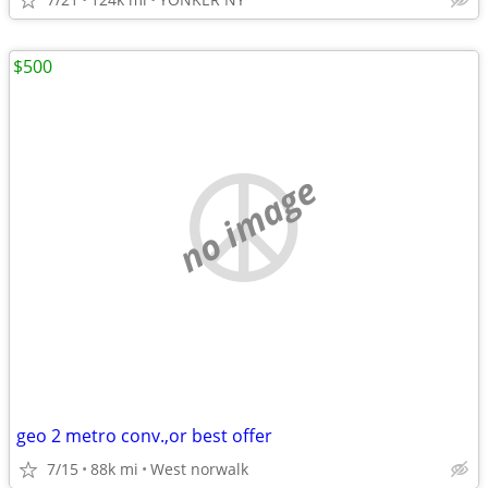
$500
no image
geo 2 metro conv.,or best offer
7/15
88k mi
West norwalk