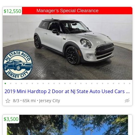
$12,550
•
•
•
•
•
•
•
•
•
•
•
•
•
•
•
•
•
•
•
•
•
•
•
•
2019 Mini Hardtop 2 Door at NJ State Auto Used Cars in Jersey City
8/3
65k mi
Jersey City
$3,500