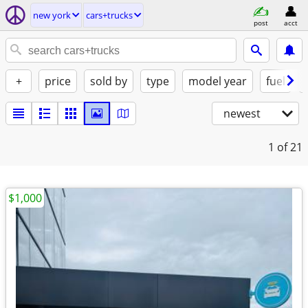
new york
cars+trucks
post
acct
+
price
sold by
type
model year
fuel
newest
1
of 21
$1,000