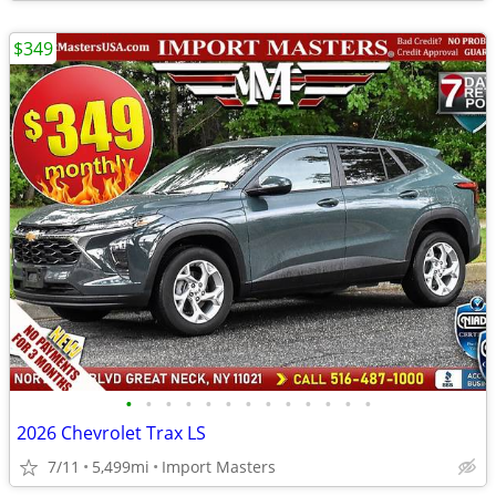
$349
•
•
•
•
•
•
•
•
•
•
•
•
•
2026 Chevrolet Trax LS
7/11
5,499mi
Import Masters