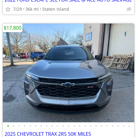
7/29
36k mi
Staten Island
$17,800
•
•
•
•
•
•
•
•
•
•
•
•
•
•
•
•
•
•
•
•
•
•
•
2025 CHEVROLET TRAX 2RS 50K MILES