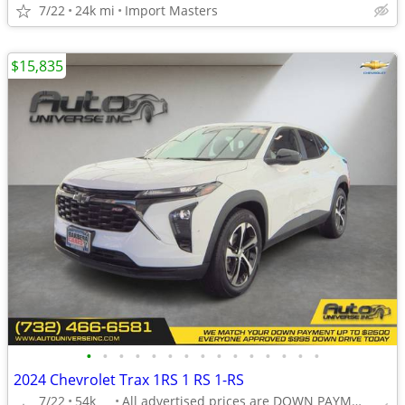
7/22
24k mi
Import Masters
$15,835
•
•
•
•
•
•
•
•
•
•
•
•
•
•
•
2024 Chevrolet Trax 1RS 1 RS 1-RS
7/22
54k
All advertised prices are DOWN PAYMENTS