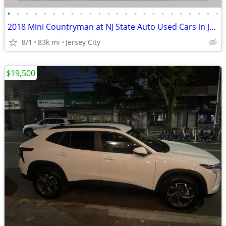
•
•
•
•
•
•
•
•
•
•
•
•
•
•
•
•
•
•
•
•
•
•
•
•
2018 Mini Countryman at NJ State Auto Used Cars in Jersey City
8/1
83k mi
Jersey City
$19,500