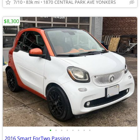
7/10
83k mi
1870 CENTRAL PARK AVE YONKERS
$8,300
•
•
•
•
•
•
•
•
2016 Smart ForTwo Passion