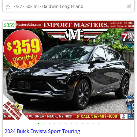
7/27
50k mi
Baldwin Long Island
$359
•
•
•
•
•
•
•
•
•
•
•
•
2024 Buick Envista Sport Touring