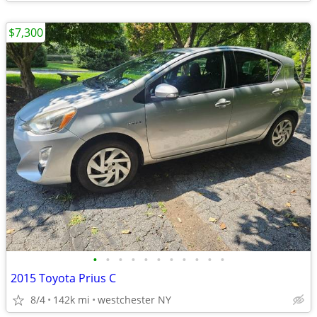
$7,300
•
•
•
•
•
•
•
•
•
•
•
2015 Toyota Prius C
8/4
142k mi
westchester NY