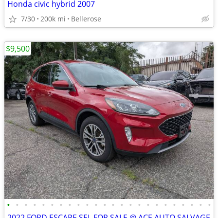
Honda civic hybrid 2007
7/30
200k mi
Bellerose
$9,500
•
•
•
•
•
•
•
•
•
•
•
•
•
•
•
•
•
•
•
•
•
•
•
•
2022 FORD ESCAPE SEL FOR SALE @ ACE AUTO SALVAGE