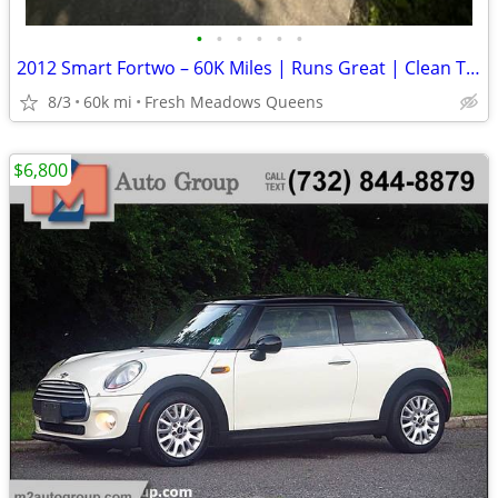
•
•
•
•
•
•
2012 Smart Fortwo – 60K Miles | Runs Great | Clean Title
8/3
60k mi
Fresh Meadows Queens
$6,800