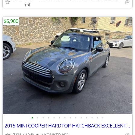
mi
$6,900
•
•
•
•
•
•
•
•
•
•
•
•
•
•
2015 MINI COOPER HARDTOP HATCHBACK EXCELLENT CONDITION!!!
7/21
124k mi
YONKER NY