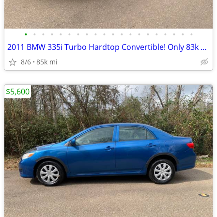
•
•
•
•
•
•
•
•
•
•
•
•
•
•
•
•
•
•
•
•
2011 BMW 335i Turbo Hardtop Convertible! Only 83k Miles! Runs Perfect!
8/6
85k mi
$5,600