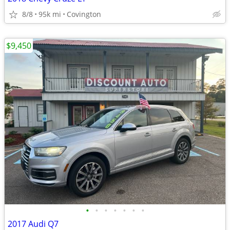
8/8
95k mi
Covington
$9,450
•
•
•
•
•
•
•
2017 Audi Q7