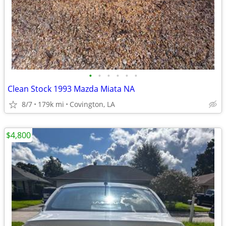
•
•
•
•
•
•
Clean Stock 1993 Mazda Miata NA
8/7
179k mi
Covington, LA
$4,800