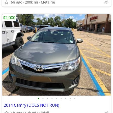
6h ago
200k mi
Metairie
$2,000
•
•
•
•
•
•
•
•
•
2014 Camry (DOES NOT RUN)
6h ago
63k mi
Slidell