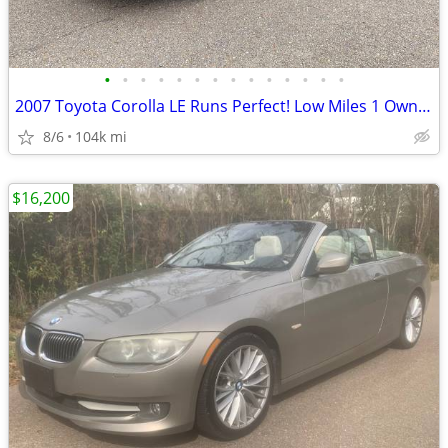
•
•
•
•
•
•
•
•
•
•
•
•
•
•
2007 Toyota Corolla LE Runs Perfect! Low Miles 1 Owner! RARE! Mint!!
8/6
104k mi
$16,200