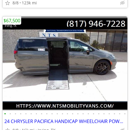
8/8
123k mi
$67,500
•
•
•
•
•
•
•
•
•
•
•
•
•
•
•
•
•
•
•
•
•
•
•
•
24 CHRYSLER PACIFICA HANDICAP WHEELCHAIR POWER RAMP VAN TRANSFER SEAT