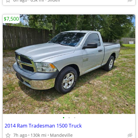
$7,500
•
•
•
2014 Ram Tradesman 1500 Truck
7h ago
130k mi
Mandeville