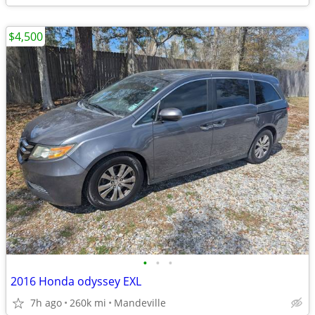
$4,500
•
•
•
2016 Honda odyssey EXL
7h ago
260k mi
Mandeville