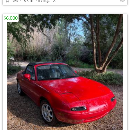
8/8
16k mi
Irving, TX
$6,000