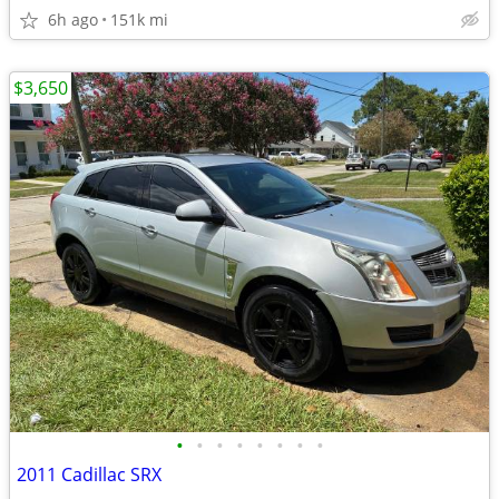
6h ago
151k mi
$3,650
•
•
•
•
•
•
•
•
2011 Cadillac SRX