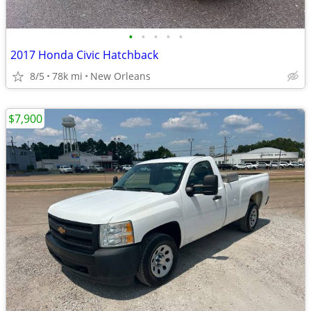
•
•
•
•
•
2017 Honda Civic Hatchback
8/5
78k mi
New Orleans
$7,900