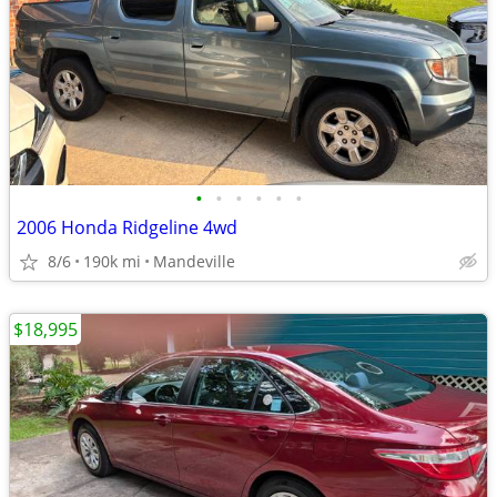
•
•
•
•
•
•
2006 Honda Ridgeline 4wd
8/6
190k mi
Mandeville
$18,995