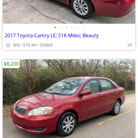
•
•
•
•
•
•
2017 Toyota Camry LE; 51K Miles; Beauty
8/6
51k mi
Slidell
$8,200