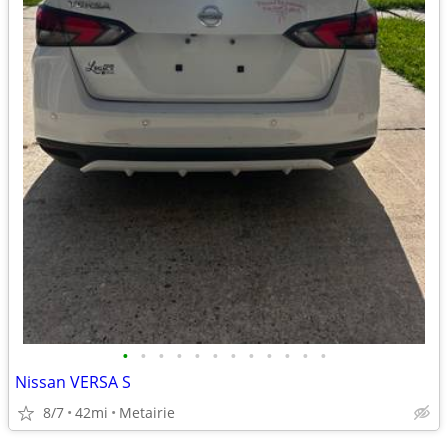
•
•
•
•
•
•
•
•
•
•
•
•
Nissan VERSA S
8/7
42mi
Metairie