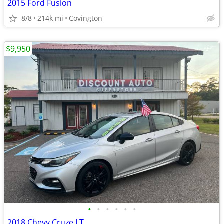
2015 Ford Fusion
8/8
214k mi
Covington
$9,950
•
•
•
•
•
•
2018 Chevy Cruze LT