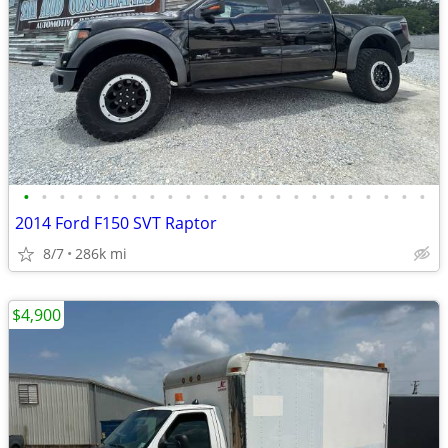
•
•
•
•
•
•
•
•
•
•
•
•
•
•
•
•
•
•
•
•
•
•
•
2014 Ford F150 SVT Raptor
8/7
286k mi
$4,900