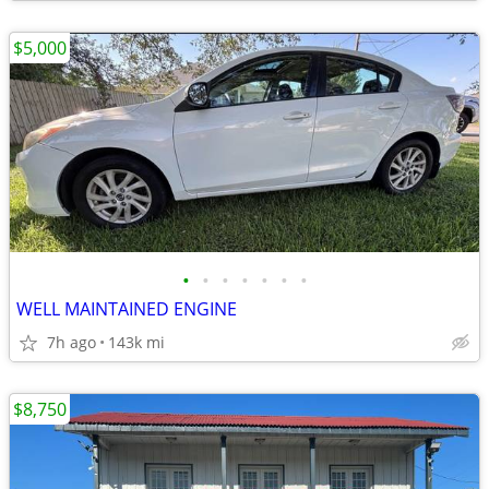
$5,000
•
•
•
•
•
•
•
WELL MAINTAINED ENGINE
7h ago
143k mi
$8,750