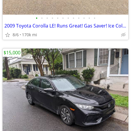
•
•
•
•
•
•
•
•
•
•
•
•
2009 Toyota Corolla LE! Runs Great! Gas Saver! Ice Cold AC! Reliable!
8/6
170k mi
$15,000