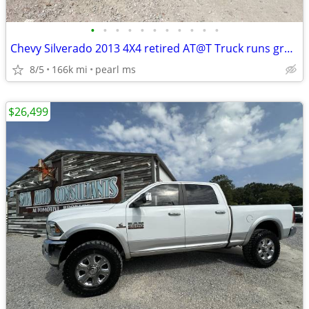
•
•
•
•
•
•
•
•
•
•
•
Chevy Silverado 2013 4X4 retired AT@T Truck runs great 4.3 V6
8/5
166k mi
pearl ms
$26,499