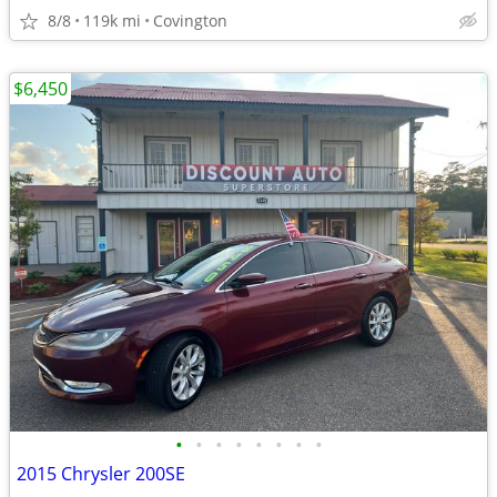
8/8
119k mi
Covington
$6,450
•
•
•
•
•
•
•
•
2015 Chrysler 200SE