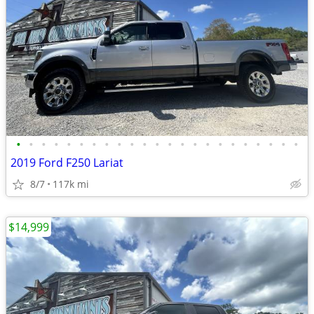
•
•
•
•
•
•
•
•
•
•
•
•
•
•
•
•
•
•
•
•
•
•
•
2019 Ford F250 Lariat
8/7
117k mi
$14,999