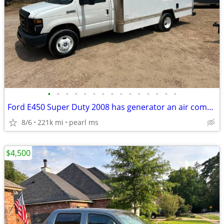
•
•
•
•
•
•
•
•
•
•
•
•
•
•
•
Ford E450 Super Duty 2008 has generator an air compresser runs great
8/6
221k mi
pearl ms
$4,500