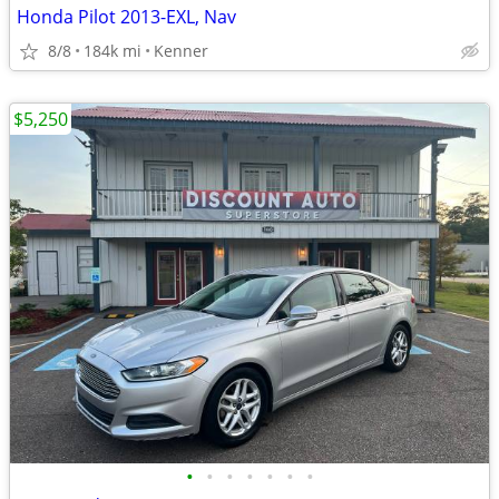
Honda Pilot 2013-EXL, Nav
8/8
184k mi
Kenner
$5,250
•
•
•
•
•
•
•