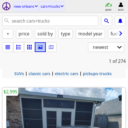
new orleans
cars+trucks
post
acct
+
price
sold by
type
model year
fuel
newest
1
of 274
SUVs
classic cars
electric cars
pickups-trucks
$2,995