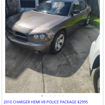
•
•
•
•
•
•
2010 CHARGER HEMI V8 POLICE PACKAGE $2995