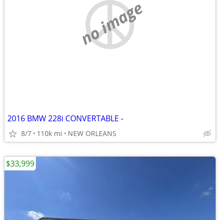
no image
2016 BMW 228i CONVERTABLE -
8/7
110k mi
NEW ORLEANS
$33,999