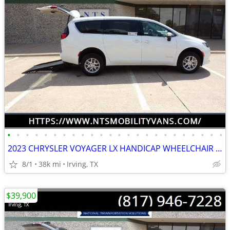
•
•
•
•
•
•
•
•
•
•
•
•
•
•
•
•
•
•
•
•
•
•
•
•
2023 CHRYSLER VOYAGER LX HANDICAP WHEELCHAIR REAR ENTRY RAMP VAN
8/1
38k mi
Irving, TX
$39,900