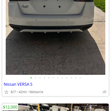
•
•
•
•
•
•
•
•
•
•
•
•
Nissan VERSA S
8/7
42mi
Metairie
$12,000