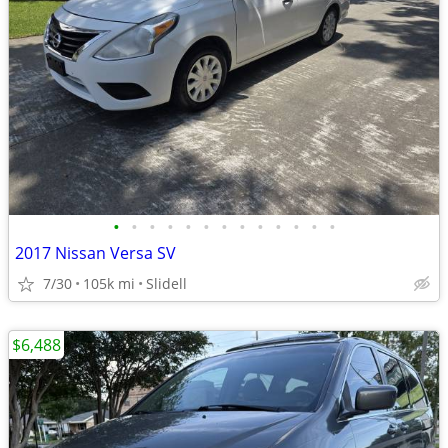
•
•
•
•
•
•
•
•
•
•
•
•
•
2017 Nissan Versa SV
7/30
105k mi
Slidell
$6,488