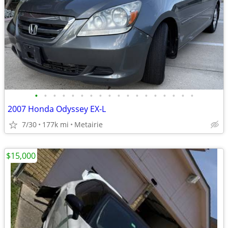
•
•
•
•
•
•
•
•
•
•
•
•
•
•
•
•
•
•
2007 Honda Odyssey EX-L
7/30
177k mi
Metairie
$15,000