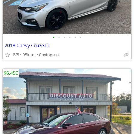
•
•
•
•
•
•
2018 Chevy Cruze LT
8/8
95k mi
Covington
$6,450