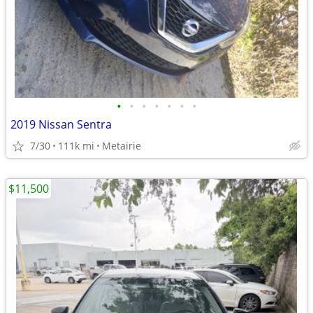
•
•
•
•
•
•
•
2019 Nissan Sentra
7/30
111k mi
Metairie
$11,500