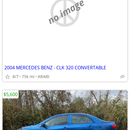
no image
2004 MERCEDES BENZ - CLK 320 CONVERTABLE
8/7
75k mi
ARABI
$5,600