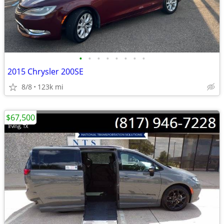
•
•
•
•
•
•
•
•
2015 Chrysler 200SE
8/8
123k mi
$67,500