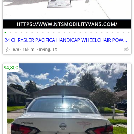
•
•
•
•
•
•
•
•
•
•
•
•
•
•
•
•
•
•
•
•
•
•
•
•
24 CHRYSLER PACIFICA HANDICAP WHEELCHAIR POWER RAMP VAN TRANSFER SEAT
8/8
16k mi
Irving, TX
$4,800