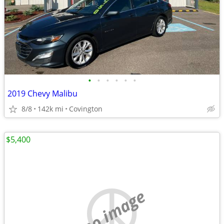
•
•
•
•
•
•
2019 Chevy Malibu
8/8
142k mi
Covington
$5,400
no image