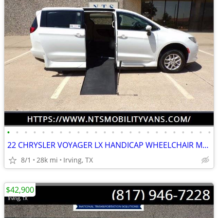
•
•
•
•
•
•
•
•
•
•
•
•
•
•
•
•
•
•
•
•
•
•
•
•
22 CHRYSLER VOYAGER LX HANDICAP WHEELCHAIR MANUAL RAMP VAN PACIFICA
8/1
28k mi
Irving, TX
$42,900