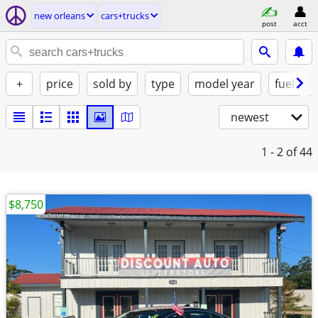
new orleans
cars+trucks
post
acct
+
price
sold by
type
model year
fuel
newest
1 - 2
of 44
$8,750