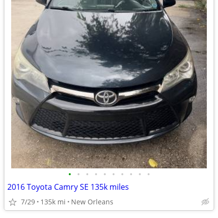
•
•
•
•
•
•
•
•
•
•
2016 Toyota Camry SE 135k miles
7/29
135k mi
New Orleans