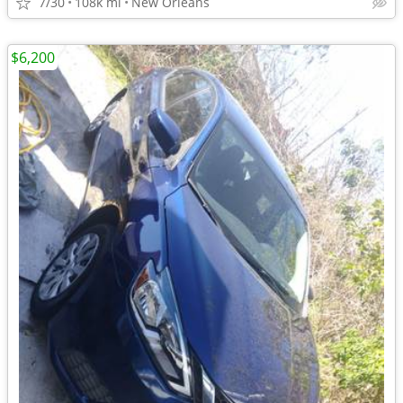
7/30
108k mi
New Orleans
$6,200