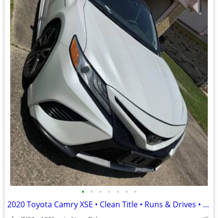
•
•
•
•
•
•
•
2020 Toyota Camry XSE • Clean Title • Runs & Drives • Rear-End Damage