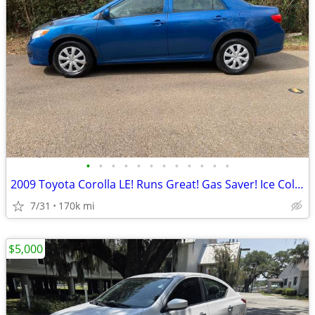
•
•
•
•
•
•
•
•
•
•
•
•
2009 Toyota Corolla LE! Runs Great! Gas Saver! Ice Cold AC! Reliable!
7/31
170k mi
$5,000