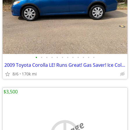
•
•
•
•
•
•
•
•
•
•
•
•
2009 Toyota Corolla LE! Runs Great! Gas Saver! Ice Cold AC! Reliable!
8/6
170k mi
$3,500