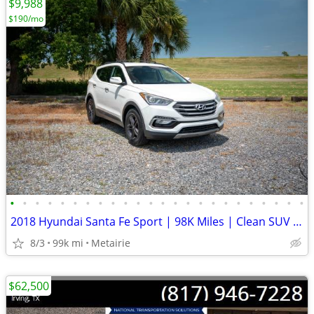
$9,988
$190/mo
•
•
•
•
•
•
•
•
•
•
•
•
•
•
•
•
•
•
•
•
•
•
•
•
2018 Hyundai Santa Fe Sport | 98K Miles | Clean SUV | $9,988
8/3
99k mi
Metairie
$62,500