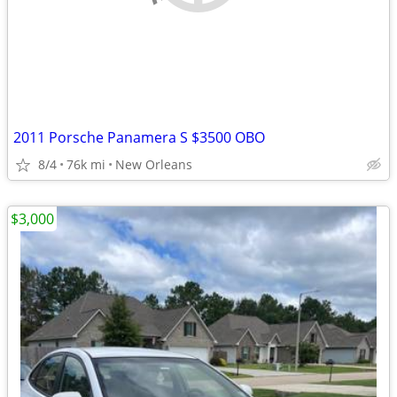
2011 Porsche Panamera S $3500 OBO
8/4
76k mi
New Orleans
$3,000