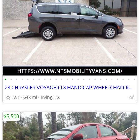
•
•
•
•
•
•
•
•
•
•
•
•
•
•
•
•
•
•
•
•
•
•
•
•
23 CHRYSLER VOYAGER LX HANDICAP WHEELCHAIR REAR ENTRY RAMP VAN
8/1
64k mi
Irving, TX
$5,500