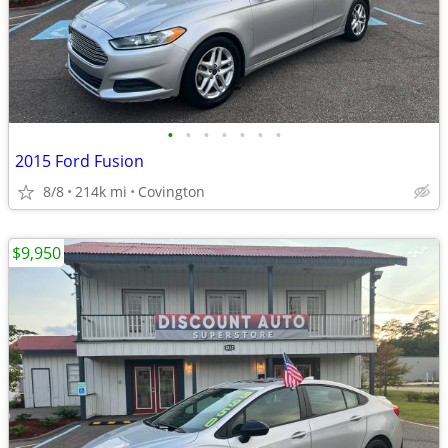
•
•
•
•
•
•
•
2015 Ford Fusion
8/8
214k mi
Covington
$9,950