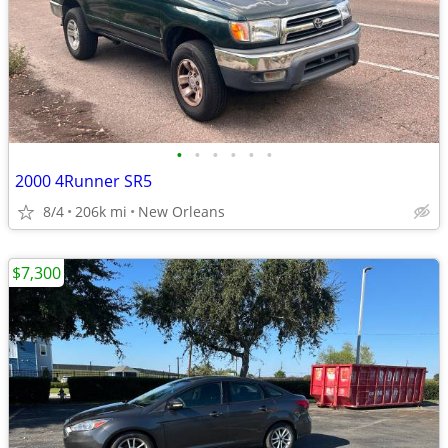
•
•
•
•
•
•
2000 4Runner SR5
8/4
206k mi
New Orleans
$7,300