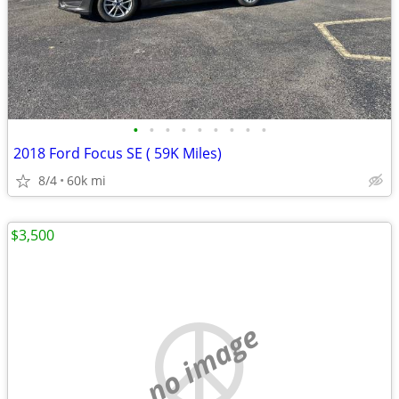
•
•
•
•
•
•
•
•
•
2018 Ford Focus SE ( 59K Miles)
8/4
60k mi
$3,500
no image