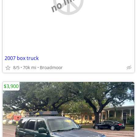
2007 box truck
8/5
70k mi
Broadmoor
$3,900