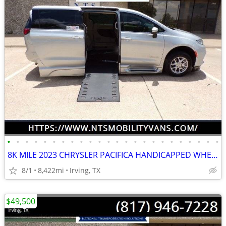
•
•
•
•
•
•
•
•
•
•
•
•
•
•
•
•
•
•
•
•
•
•
•
•
8K MILE 2023 CHRYSLER PACIFICA HANDICAPPED WHEELCHAIR POWER RAMP VAN
8/1
8,422mi
Irving, TX
$49,500