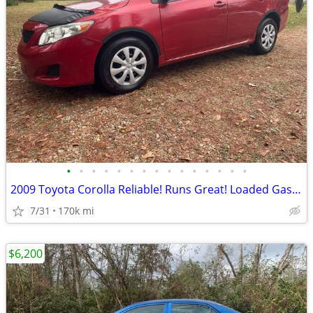
•
•
•
•
•
•
•
•
•
•
•
•
•
•
•
2009 Toyota Corolla Reliable! Runs Great! Loaded Gas Saver! Cold ac!
7/31
170k mi
$6,200