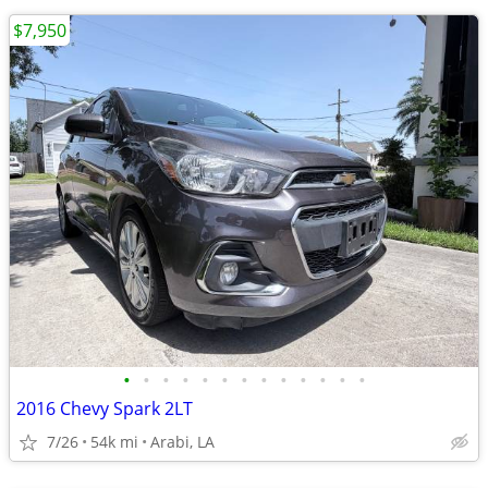
$7,950
•
•
•
•
•
•
•
•
•
•
•
•
•
2016 Chevy Spark 2LT
7/26
54k mi
Arabi, LA