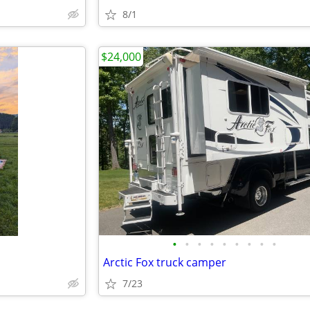
8/1
$24,000
•
•
•
•
•
•
•
•
•
Arctic Fox truck camper
7/23