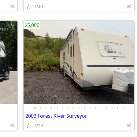
7/30
$5,000
•
•
•
•
•
•
•
•
•
•
•
•
•
•
•
•
•
2003 Forest River Surveyor
7/18