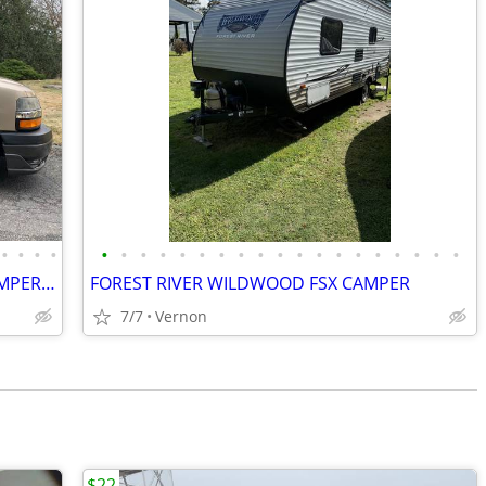
•
•
•
•
•
•
•
•
•
•
•
•
•
•
•
•
•
•
•
•
•
•
•
CLEAN 2013 ROADTREK 170 CLASS B CAMPER VAN 18 FEET 67,000 MILES
FOREST RIVER WILDWOOD FSX CAMPER
7/7
Vernon
$22