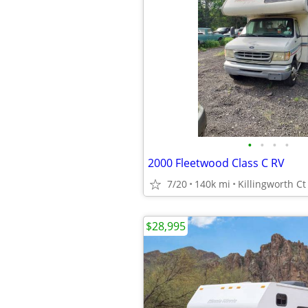
•
•
•
•
2000 Fleetwood Class C RV
7/20
140k mi
Killingworth Ct
$28,995