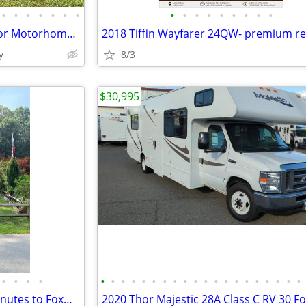
•
•
•
•
•
•
•
•
•
•
•
•
•
•
•
•
1993 Winnebago Toyota Warrior Motorhome - V6 3.0L
y
8/3
$30,995
•
•
•
•
•
•
•
•
•
•
•
•
•
•
•
•
•
•
•
•
•
•
•
•
Park Model large camper 10 Minutes to Foxwoods
2020 Thor Majestic 28A Class C RV 30 F