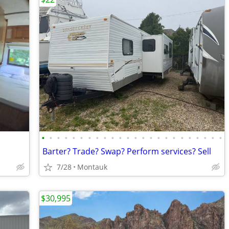
•
•
•
•
•
•
•
•
•
•
•
•
•
•
•
•
•
•
•
•
•
•
•
•
Barter? Trade? Swap? Perform services? Sell
7/28
Montauk
$30,995