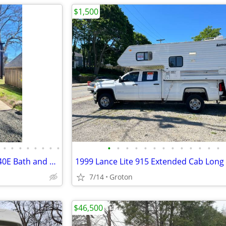
$1,500
•
•
•
•
•
•
•
•
•
•
•
•
•
•
•
•
•
•
•
•
•
2007 Fleetwood Revolution LE 40E Bath and Half
7/14
Groton
$46,500