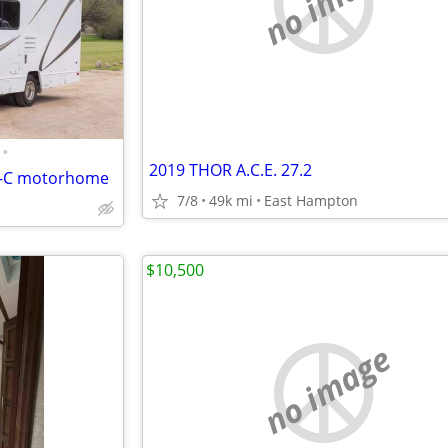
no image
•
2019 THOR A.C.E. 27.2
ss-C motorhome
7/8
49k mi
East Hampton
$10,500
no image