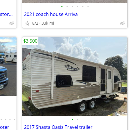
•
•
•
•
•
•
2018 Tiffin Wayfarer 24QW- premium restoration opportunity
2021 coach house Arriva
8/2
33k mi
$3,500
•
•
•
•
•
•
ooter
2017 Shasta Oasis Travel trailer