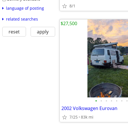
8/1
language of posting
related searches
$27,500
reset
apply
•
•
•
•
•
•
•
2002 Volkswagen Eurovan
7/25
83k mi