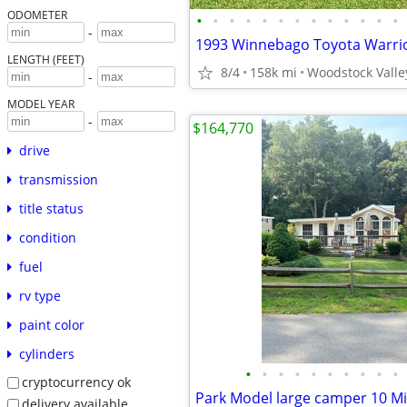
ODOMETER
•
•
•
•
•
•
•
•
•
•
•
•
•
-
LENGTH (FEET)
8/4
158k mi
Woodstock Valle
-
MODEL YEAR
-
$164,770
drive
transmission
title status
condition
fuel
rv type
paint color
cylinders
•
•
•
•
•
•
•
•
•
•
cryptocurrency ok
delivery available