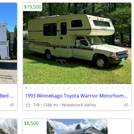
$19,500
•
•
•
•
•
•
•
•
•
•
•
•
•
•
•
•
•
•
•
•
1999 Lance Lite 915 Extended Cab Long Bed Truck Camper
1993 Winnebago Toyota Warrior Motorhome - V6 3.0L
7/8
158k mi
Woodstock Valley
$8,500