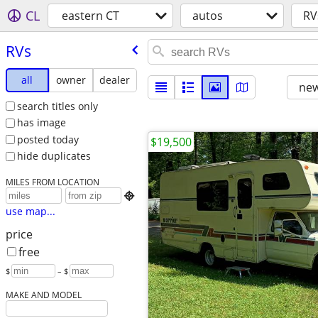
CL
eastern CT
autos
RV
RVs
all
owner
dealer
new
search titles only
has image
posted today
$19,500
hide duplicates
MILES FROM LOCATION

use map...
price
free
$
– $
MAKE AND MODEL