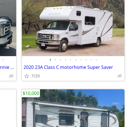
•
•
•
•
•
•
•
•
•
•
•
2021 25ft RV Scratch-n-Dent Special - Minnie Winnie
2020 23A Class C motorhome Super Saver
7/29
$10,000