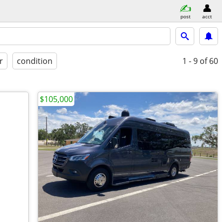
post
acct
r
condition
1 - 9
of 60
$105,000