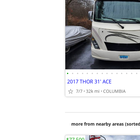
•
•
•
•
•
•
•
•
•
•
•
•
•
•
•
2017 THOR 31' ACE
7/7
32k mi
COLUMBIA
more from nearby areas (sorted
$77,500