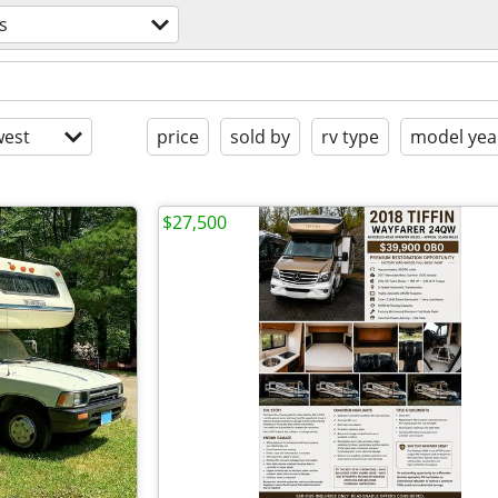
s
est
price
sold by
rv type
model yea
$27,500