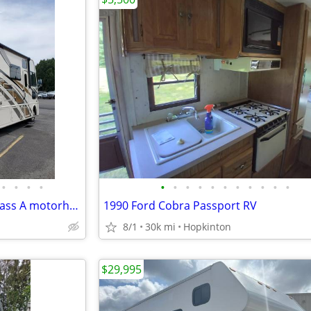
•
•
•
•
•
•
•
•
•
•
•
•
•
•
•
Slightly Used 2020 Thor 30 ft Class A motorhome - By owner
1990 Ford Cobra Passport RV
8/1
30k mi
Hopkinton
$29,995