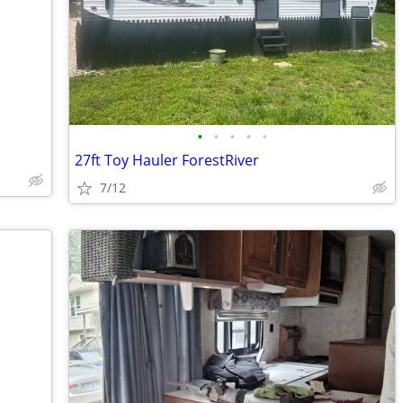
•
•
•
•
•
27ft Toy Hauler ForestRiver
7/12