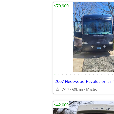
$79,900
•
•
•
•
•
•
•
•
•
•
•
•
•
•
•
•
7/17
69k mi
Mystic
$42,000