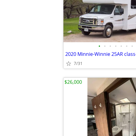
•
•
•
•
•
•
•
2020 Minnie-Winnie 25AR cla
7/31
$26,000