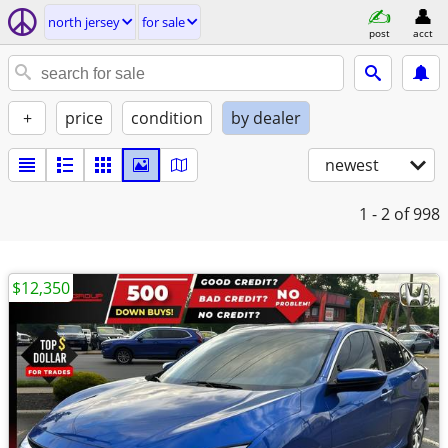
north jersey
for sale
post
acct
+
price
condition
by dealer
newest
1 - 2
of 998
$12,350