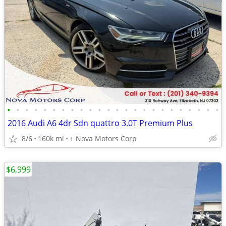
•
•
•
•
•
•
•
•
•
•
•
•
•
•
•
•
•
•
•
•
•
•
•
•
2016 Audi A6 4dr Sdn quattro 3.0T Premium Plus
8/6
160k mi
+ Nova Motors Corp
$6,999