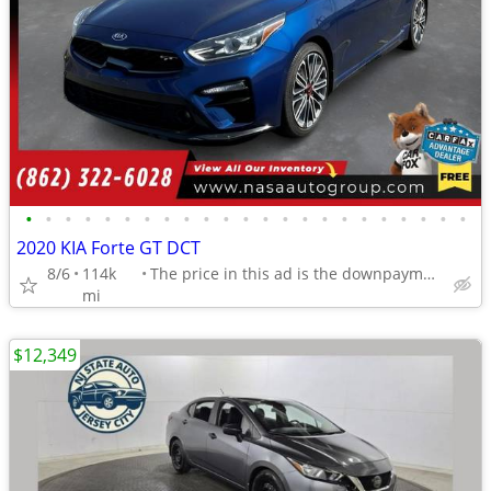
•
•
•
•
•
•
•
•
•
•
•
•
•
•
•
•
•
•
•
•
•
•
•
2020 KIA Forte GT DCT
8/6
114k
The price in this ad is the downpayment
mi
$12,349