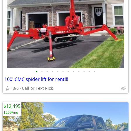
•
•
•
•
•
•
•
•
•
•
•
•
100' CMC spider lift for rent!!!
8/6
Call or Text Rick
$12,495
$299/mo