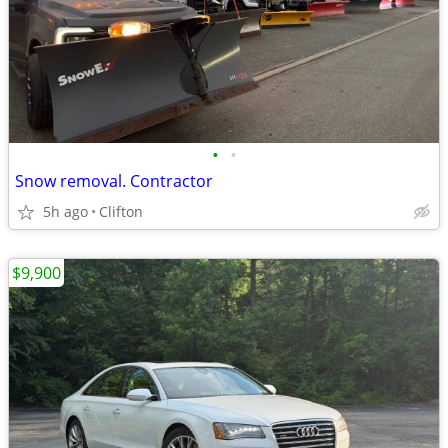
•
•
Snow removal. Contractor
5h ago
Clifton
$9,900