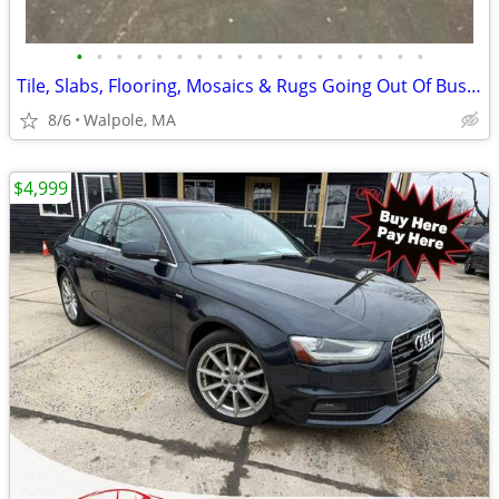
•
•
•
•
•
•
•
•
•
•
•
•
•
•
•
•
•
•
Tile, Slabs, Flooring, Mosaics & Rugs Going Out Of Business Auction
8/6
Walpole, MA
$4,999