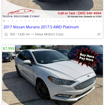
•
•
•
•
•
•
•
•
•
•
•
•
•
•
•
•
•
•
•
•
•
•
•
•
2017 Nissan Murano 2017.5 AWD Platinum
8/6
142k mi
+ Nova Motors Corp
$7,999