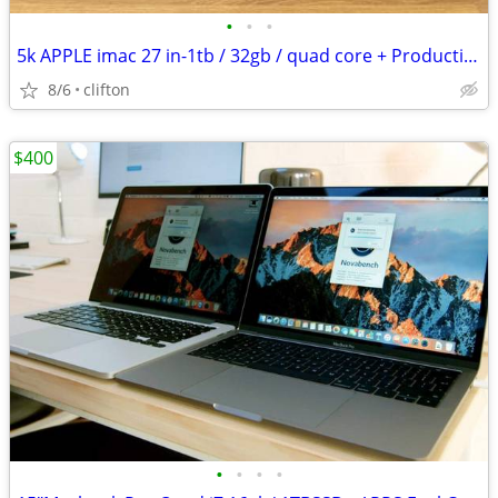
•
•
•
5k APPLE imac 27 in-1tb / 32gb / quad core + Production/ editing apps
8/6
clifton
$400
•
•
•
•