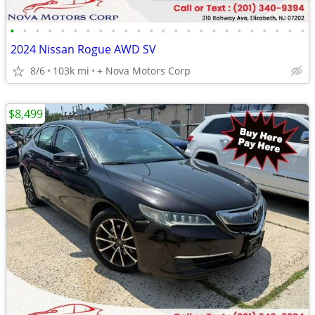
•
•
•
•
•
•
•
•
•
•
•
•
•
•
•
•
•
•
•
•
•
•
•
•
2024 Nissan Rogue AWD SV
8/6
103k mi
+ Nova Motors Corp
$8,499