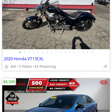
•
•
•
•
•
•
•
•
•
•
•
•
•
•
•
•
•
2020 Honda VT13CXL
8/6
7,763mi
EZ Financing
$8,500