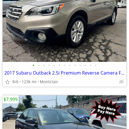
•
•
•
•
•
•
•
•
•
•
•
•
•
2017 Subaru Outback 2.5i Premium Reverse Camera Finance Available
8/6
123k mi
Montclair
$7,999