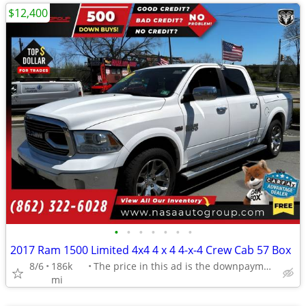
$12,400
•
•
•
•
•
•
•
2017 Ram 1500 Limited 4x4 4 x 4 4-x-4 Crew Cab 57 Box
8/6
186k
The price in this ad is the downpayment
mi