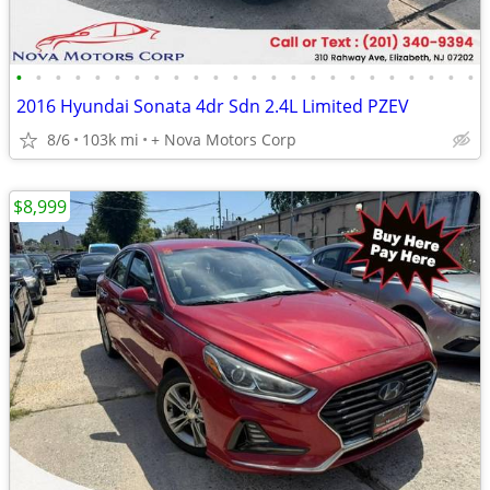
•
•
•
•
•
•
•
•
•
•
•
•
•
•
•
•
•
•
•
•
•
•
•
•
2016 Hyundai Sonata 4dr Sdn 2.4L Limited PZEV
8/6
103k mi
+ Nova Motors Corp
$8,999