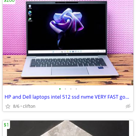
$200
•
•
•
•
HP and Dell laptops intel 512 ssd nvme VERY FAST good condition ***
8/6
clifton
$1