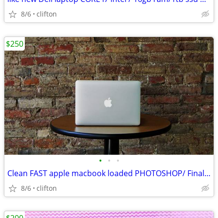
8/6
clifton
$250
•
•
•
Clean FAST apple macbook loaded PHOTOSHOP/ Final cut pro/ LOGIC/office
8/6
clifton