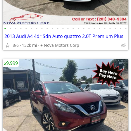
•
•
•
•
•
•
•
•
•
•
•
•
•
•
•
•
•
•
•
•
•
•
•
•
2013 Audi A4 4dr Sdn Auto quattro 2.0T Premium Plus
8/6
132k mi
+ Nova Motors Corp
$9,999