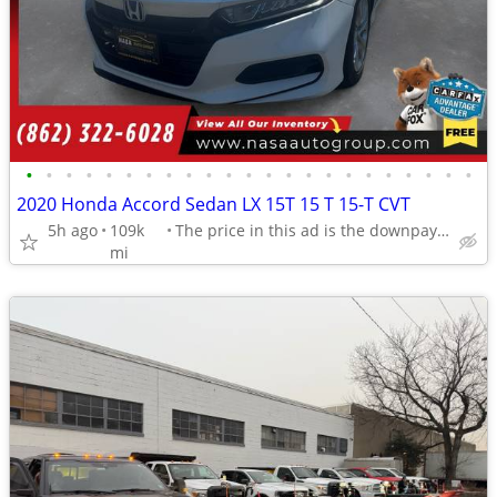
•
•
•
•
•
•
•
•
•
•
•
•
•
•
•
•
•
•
•
•
•
•
•
2020 Honda Accord Sedan LX 15T 15 T 15-T CVT
5h ago
109k
The price in this ad is the downpayment
mi