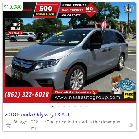
$19,980
•
•
•
•
•
•
•
2018 Honda Odyssey LX Auto
8h ago
95k
The price in this ad is the downpayment
mi