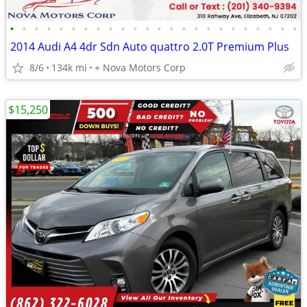
•
•
•
•
•
•
•
•
•
•
•
•
•
•
•
•
•
•
•
•
•
•
•
•
2014 Audi A4 4dr Sdn Auto quattro 2.0T Premium Plus
8/6
134k mi
+ Nova Motors Corp
$15,250