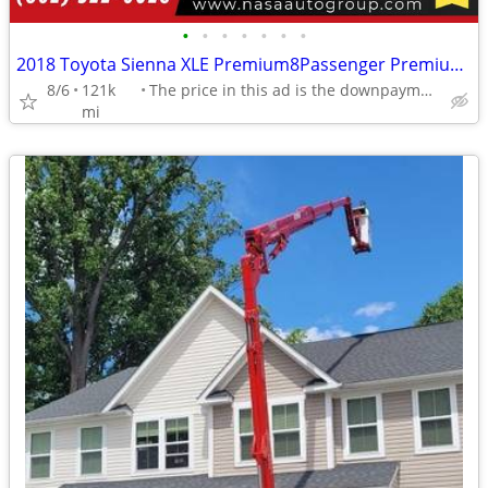
•
•
•
•
•
•
•
2018 Toyota Sienna XLE Premium8Passenger Premium 8 Passenger Premium-8
8/6
121k
The price in this ad is the downpayment
mi