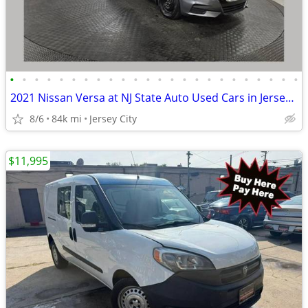
•
•
•
•
•
•
•
•
•
•
•
•
•
•
•
•
•
•
•
•
•
•
•
•
2021 Nissan Versa at NJ State Auto Used Cars in Jersey City
8/6
84k mi
Jersey City
$11,995