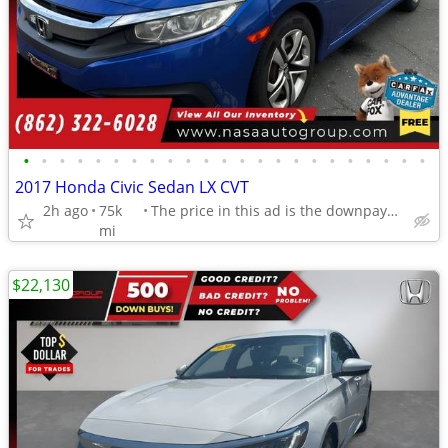
•
•
•
•
•
•
•
•
•
•
•
•
•
•
•
•
•
•
•
•
•
•
•
2017 Honda Civic Sedan LX CVT
2h ago
75k
The price in this ad is the downpayment
mi
$22,130