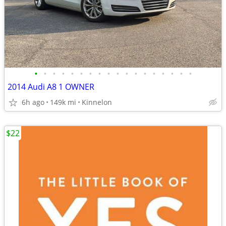
•
•
•
•
•
•
•
•
•
•
•
•
•
•
•
•
•
•
2014 Audi A8 1 OWNER
6h ago
149k mi
Kinnelon
$22