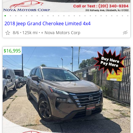
•
•
•
•
•
•
•
•
•
•
•
•
•
•
•
•
•
•
•
•
•
•
•
•
2018 Jeep Grand Cherokee Limited 4x4
8/6
125k mi
+ Nova Motors Corp
$16,995