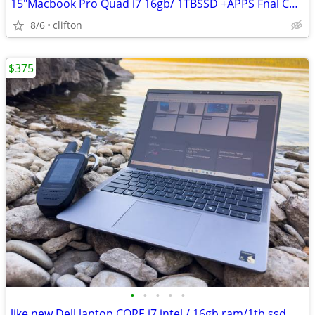
15"Macbook Pro Quad i7 16gb/ 1TBSSD +APPS Fnal CUT/Logic/ADOBE SUITE4k
8/6
clifton
$375
•
•
•
•
•
like new Dell laptop CORE i7 intel / 16gb ram/1tb ssd nvme VERY FAST