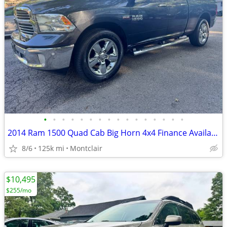
•
•
•
•
•
•
•
•
•
•
•
•
•
•
•
•
2014 Ram 1500 Quad Cab Big Horn 4x4 Finance Available
8/6
125k mi
Montclair
$10,495
$255/mo