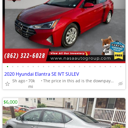
•
•
•
•
•
•
•
•
•
•
•
•
•
•
•
•
•
•
•
•
•
•
•
2020 Hyundai Elantra SE IVT SULEV
5h ago
70k
The price in this ad is the downpayment
mi
$6,000