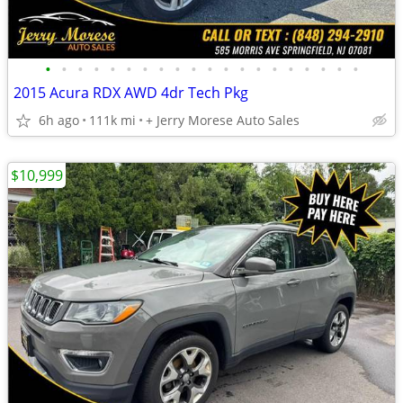
•
•
•
•
•
•
•
•
•
•
•
•
•
•
•
•
•
•
•
•
2015 Acura RDX AWD 4dr Tech Pkg
6h ago
111k mi
+ Jerry Morese Auto Sales
$10,999