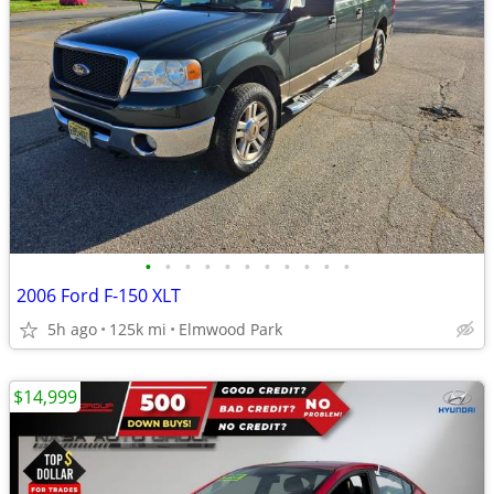
•
•
•
•
•
•
•
•
•
•
•
2006 Ford F-150 XLT
5h ago
125k mi
Elmwood Park
$14,999