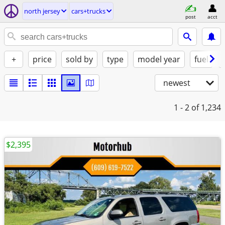
north jersey
cars+trucks
post
acct
+
price
sold by
type
model year
fuel
newest
1 - 2
of 1,234
$2,395