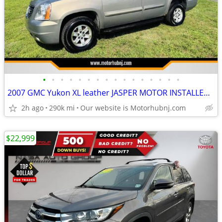
•
•
•
•
•
•
•
•
•
•
•
•
•
•
•
•
2007 GMC Yukon XL leather JASPER MOTOR INSTALLED 1 owner
2h ago
290k mi
Our website is Motorhubnj.com
$22,999