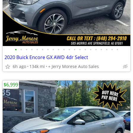
•
•
•
•
•
•
•
•
•
•
•
•
•
•
•
•
•
•
•
•
2020 Buick Encore GX AWD 4dr Select
6h ago
134k mi
+ Jerry Morese Auto Sales
$6,999