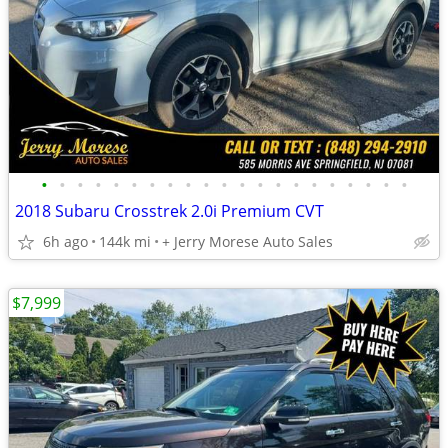
•
•
•
•
•
•
•
•
•
•
•
•
•
•
•
•
•
•
•
•
•
2018 Subaru Crosstrek 2.0i Premium CVT
6h ago
144k mi
+ Jerry Morese Auto Sales
$7,999