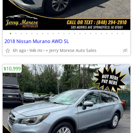
•
•
•
•
•
•
•
•
•
•
•
•
•
•
•
•
•
•
•
•
•
•
2018 Nissan Murano AWD SL
6h ago
94k mi
+ Jerry Morese Auto Sales
$10,999