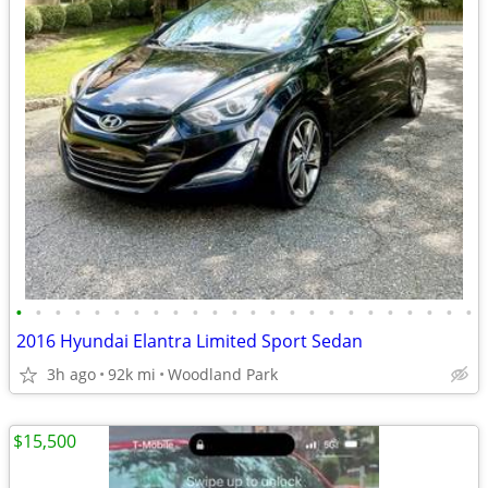
•
•
•
•
•
•
•
•
•
•
•
•
•
•
•
•
•
•
•
•
•
•
•
•
2016 Hyundai Elantra Limited Sport Sedan
3h ago
92k mi
Woodland Park
$15,500