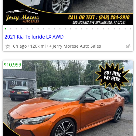
•
•
•
•
•
•
•
•
•
•
•
•
•
•
•
•
•
•
•
•
•
•
•
•
2021 Kia Telluride LX AWD
6h ago
120k mi
+ Jerry Morese Auto Sales
$10,999