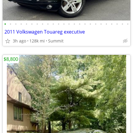
•
•
•
•
•
•
•
•
•
•
•
•
•
•
•
•
•
•
•
•
•
•
•
•
2011 Volkswagen Touareg executive
3h ago
128k mi
Summit
$8,800