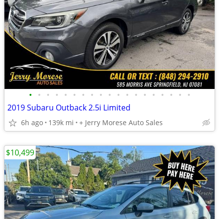
•
•
•
•
•
•
•
•
•
•
•
•
•
•
•
•
•
•
•
2019 Subaru Outback 2.5i Limited
6h ago
139k mi
+ Jerry Morese Auto Sales
$10,499