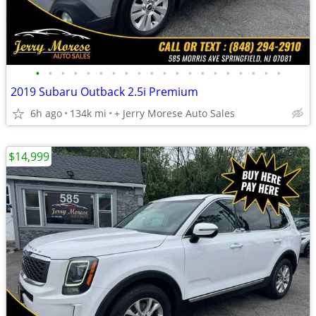
•
•
•
•
•
•
•
•
•
•
•
•
•
•
•
•
•
•
•
•
2019 Subaru Outback 2.5i Premium
6h ago
134k mi
+ Jerry Morese Auto Sales
$14,999