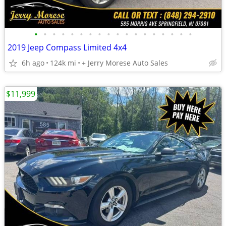
•
•
•
•
•
•
•
•
•
•
•
•
•
•
•
•
•
•
2019 Jeep Compass Limited 4x4
6h ago
124k mi
+ Jerry Morese Auto Sales
$11,999