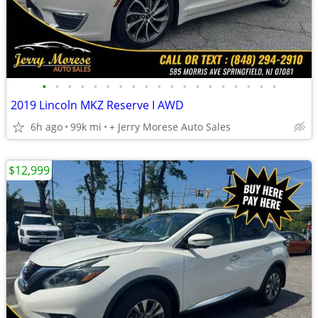
•
•
•
•
•
•
•
•
•
•
•
•
•
•
•
•
•
•
•
2019 Lincoln MKZ Reserve I AWD
6h ago
99k mi
+ Jerry Morese Auto Sales
$12,999