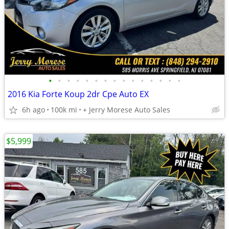
•
•
•
•
•
•
•
•
•
•
•
•
•
•
•
2016 Kia Forte Koup 2dr Cpe Auto EX
6h ago
100k mi
+ Jerry Morese Auto Sales
$5,999