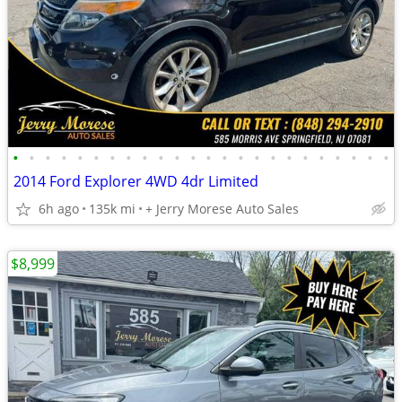
•
•
•
•
•
•
•
•
•
•
•
•
•
•
•
•
•
•
•
•
•
•
•
•
2014 Ford Explorer 4WD 4dr Limited
6h ago
135k mi
+ Jerry Morese Auto Sales
$8,999