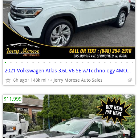
•
•
•
•
•
•
•
•
•
•
•
•
•
•
•
•
•
•
•
•
•
•
•
•
2021 Volkswagen Atlas 3.6L V6 SE w/Technology 4MOTION *Ltd Avail*
6h ago
148k mi
+ Jerry Morese Auto Sales
$11,999