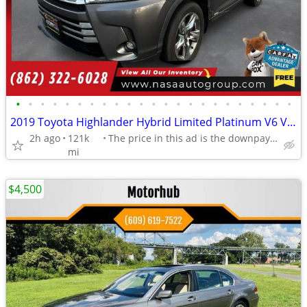
•
•
•
•
•
•
•
•
•
•
•
•
•
•
•
•
•
•
•
•
•
•
•
2019 Toyota Highlander Hybrid Limited Platinum V6 V 6 V-6 AWD Natl
2h ago
121k
The price in this ad is the downpayment
mi
$4,500