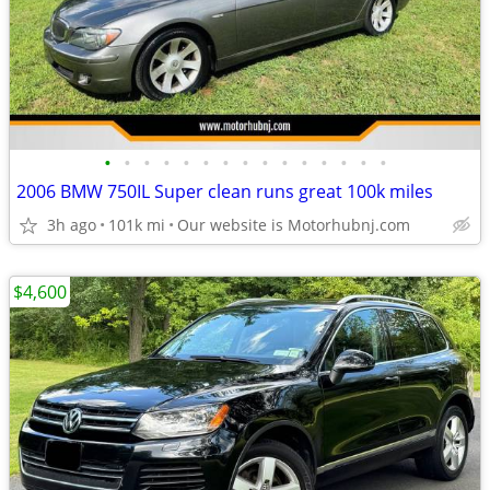
•
•
•
•
•
•
•
•
•
•
•
•
•
•
•
2006 BMW 750IL Super clean runs great 100k miles
3h ago
101k mi
Our website is Motorhubnj.com
$4,600