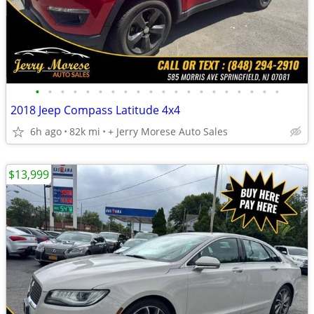
•
•
•
•
•
•
•
•
•
•
•
•
•
•
•
•
•
•
•
•
2018 Jeep Compass Latitude 4x4
6h ago
82k mi
+ Jerry Morese Auto Sales
$13,999