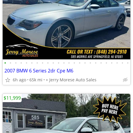
•
•
•
•
•
•
•
•
•
•
•
•
•
•
•
•
•
•
•
•
•
•
•
•
2007 BMW 6 Series 2dr Cpe M6
6h ago
65k mi
+ Jerry Morese Auto Sales
$11,999