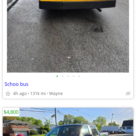
•
•
•
•
•
Schoo bus
4h ago
131k mi
Wayne
$4,800