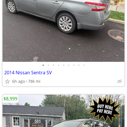
•
•
•
•
•
•
•
•
•
2014 Nissan Sentra SV
6h ago
78k mi
$8,999