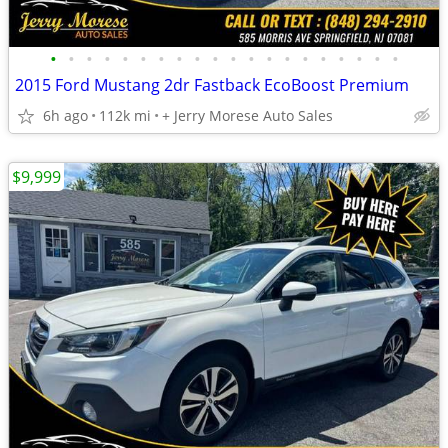
•
•
•
•
•
•
•
•
•
•
•
•
•
•
•
•
•
•
•
•
2015 Ford Mustang 2dr Fastback EcoBoost Premium
6h ago
112k mi
+ Jerry Morese Auto Sales
$9,999