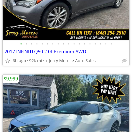
•
•
•
•
•
•
•
•
•
•
•
•
•
•
•
•
•
•
2017 INFINITI Q50 2.0t Premium AWD
6h ago
92k mi
+ Jerry Morese Auto Sales
$9,999