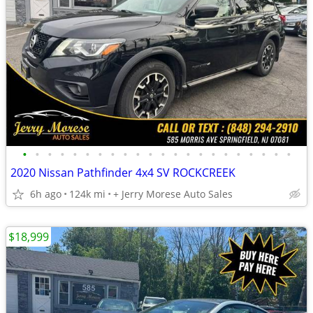
•
•
•
•
•
•
•
•
•
•
•
•
•
•
•
•
•
•
•
•
•
•
2020 Nissan Pathfinder 4x4 SV ROCKCREEK
6h ago
124k mi
+ Jerry Morese Auto Sales
$18,999