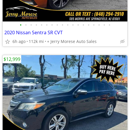
•
•
•
•
•
•
•
•
•
•
•
•
•
•
•
•
•
•
2020 Nissan Sentra SR CVT
6h ago
112k mi
+ Jerry Morese Auto Sales
$12,999