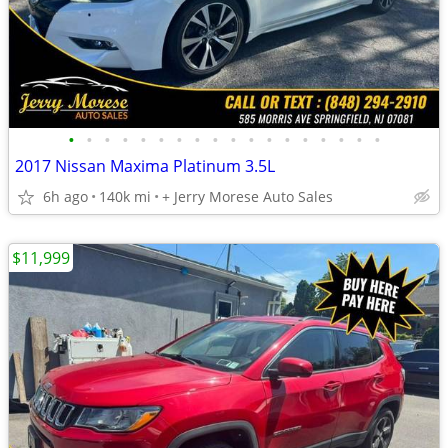
•
•
•
•
•
•
•
•
•
•
•
•
•
•
•
•
•
•
2017 Nissan Maxima Platinum 3.5L
6h ago
140k mi
+ Jerry Morese Auto Sales
$11,999