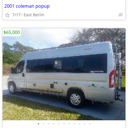
2001 coleman popup
7/17
East Berlin
$65,000
•
•
•
•
•
•
•
•
•
•
•