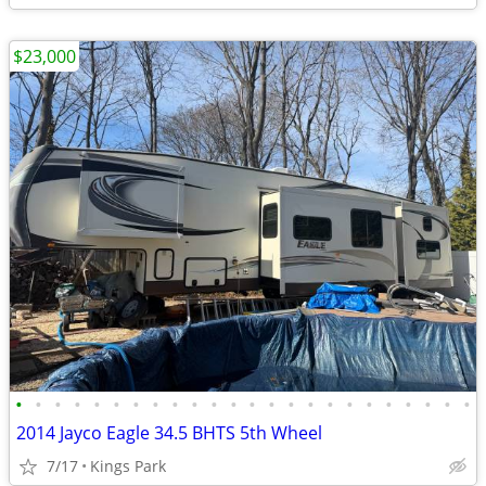
$23,000
•
•
•
•
•
•
•
•
•
•
•
•
•
•
•
•
•
•
•
•
•
•
•
•
2014 Jayco Eagle 34.5 BHTS 5th Wheel
7/17
Kings Park