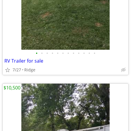
•
•
•
•
•
•
•
•
•
•
•
•
RV Trailer for sale
7/27
Ridge
$10,500