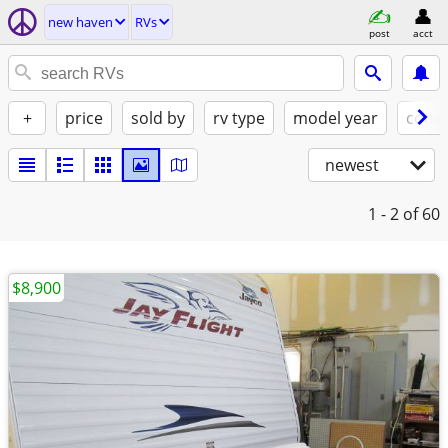
new haven
RVs
post
acct
+
price
sold by
rv type
model year
condi
newest
1 - 2
of 60
$8,900