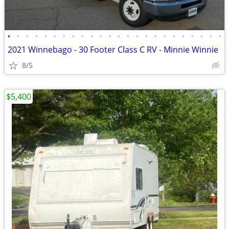
•
•
•
•
•
•
•
•
•
•
•
•
•
•
•
•
•
•
•
•
•
•
•
•
2021 Winnebago - 30 Footer Class C RV - Minnie Winnie
8/5
$5,400