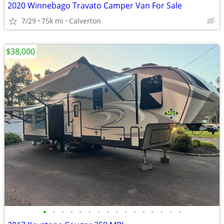
2020 Winnebago Travato Camper Van For Sale
7/29
75k mi
Calverton
$38,000
•
•
•
•
•
•
•
•
•
•
•
•
•
•
•
•