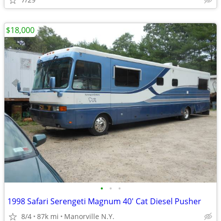
$18,000
•
•
•
1998 Safari Serengeti Magnum 40' Cat Diesel Pusher
8/4
87k mi
Manorville N.Y.