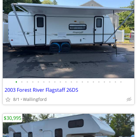
•
•
•
•
•
•
•
•
•
•
•
•
•
•
•
•
•
•
•
•
2003 Forest River Flagstaff 26DS
8/1
Wallingford
$30,995