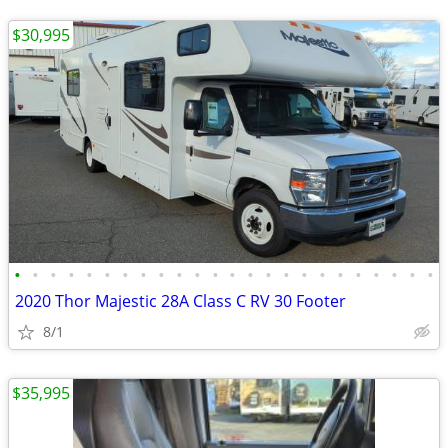
$30,995
•
•
•
•
•
•
•
•
•
•
•
•
•
•
•
•
•
•
•
•
•
•
•
•
2020 Thor Majestic 28A Class C RV 30 Footer
8/1
$35,995