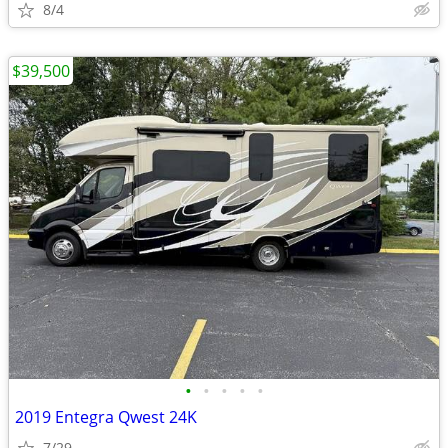
8/4
$39,500
•
•
•
•
•
2019 Entegra Qwest 24K
7/29