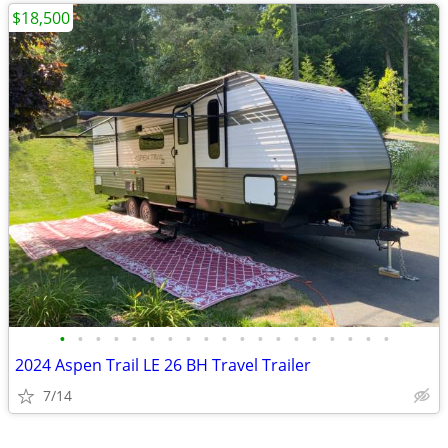
$18,500
•
•
•
•
•
•
•
•
•
•
•
•
•
•
•
•
•
•
•
2024 Aspen Trail LE 26 BH Travel Trailer
7/14