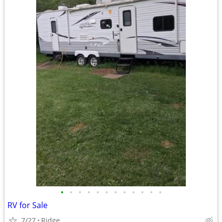
•
•
•
•
•
•
•
•
•
•
•
•
RV for Sale
7/27
Ridge