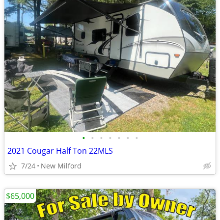
•
•
•
•
•
•
•
2021 Cougar Half Ton 22MLS
7/24
New Milford
$65,000