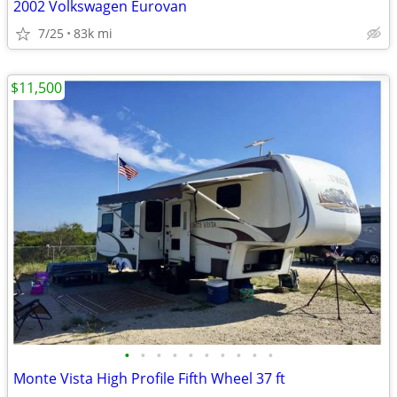
2002 Volkswagen Eurovan
7/25
83k mi
$11,500
•
•
•
•
•
•
•
•
•
•
Monte Vista High Profile Fifth Wheel 37 ft