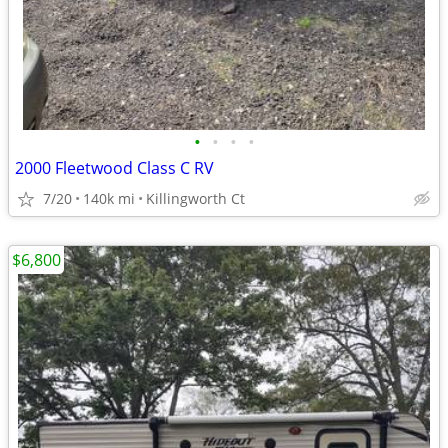
•
•
•
•
2000 Fleetwood Class C RV
7/20
140k mi
Killingworth Ct
$6,800