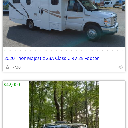
•
•
•
•
•
•
•
•
•
•
•
•
•
•
•
•
•
•
•
•
•
•
•
•
2020 Thor Majestic 23A Class C RV 25 Footer
7/30
$42,000