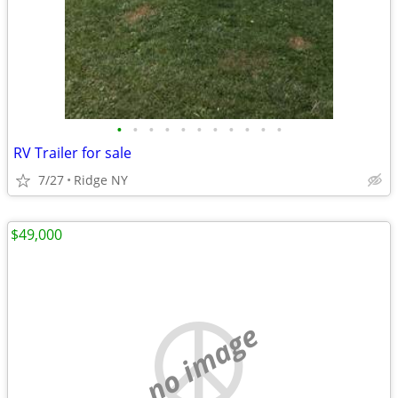
•
•
•
•
•
•
•
•
•
•
•
RV Trailer for sale
7/27
Ridge NY
$49,000
no image