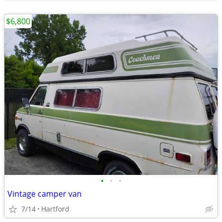
$6,800
•
•
•
Vintage camper van
7/14
Hartford