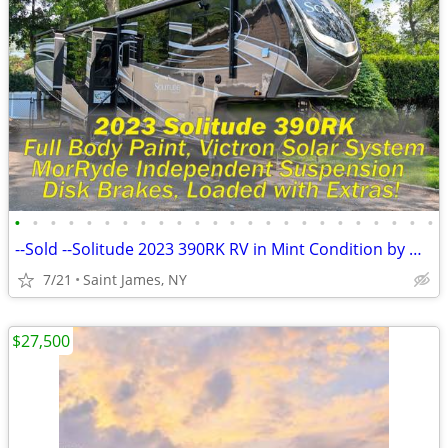
•
•
•
•
•
•
•
•
•
•
•
•
•
•
•
•
•
•
•
•
•
•
•
•
--Sold --Solitude 2023 390RK RV in Mint Condition by Owner
7/21
Saint James, NY
$27,500