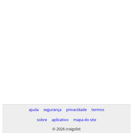
ajuda
segurança
privacidade
termos
sobre
aplicativo
mapa do site
© 2026 craigslist