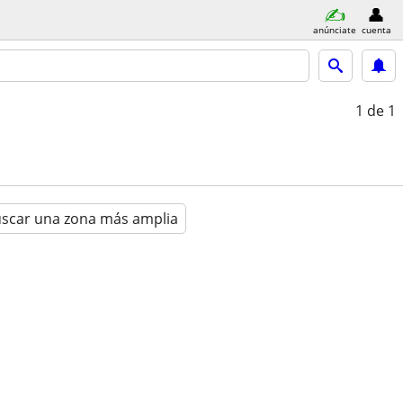
anúnciate
cuenta
1
de 1
scar una zona más amplia