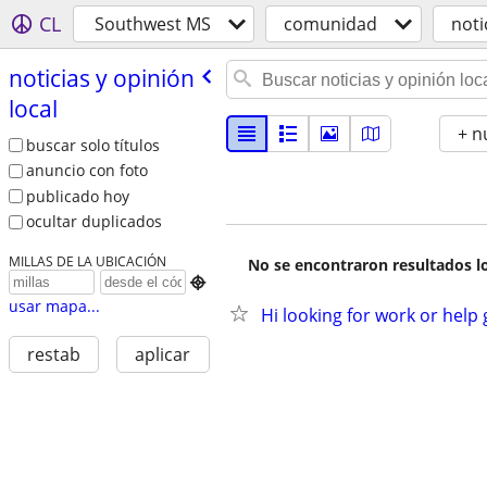
CL
Southwest MS
comunidad
noti
noticias y opinión
local
+ n
buscar solo títulos
anuncio con foto
publicado hoy
ocultar duplicados
MILLAS DE LA UBICACIÓN
No se encontraron resultados lo

usar mapa...
Hi looking for work or help 
restab
aplicar