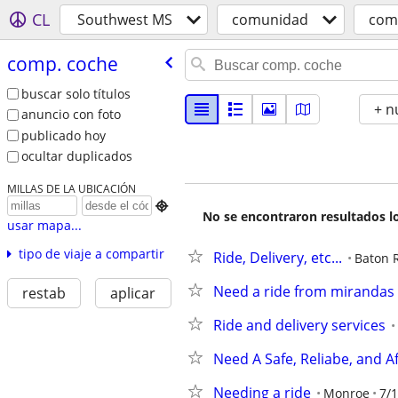
CL
Southwest MS
comunidad
com
comp. coche
buscar solo títulos
+ n
anuncio con foto
publicado hoy
ocultar duplicados
MILLAS DE LA UBICACIÓN

No se encontraron resultados lo
usar mapa...
tipo de viaje a compartir
Ride, Delivery, etc...
Baton 
Need a ride from mirandas i
restab
aplicar
Ride and delivery services
Need A Safe, Reliabe, and A
Needing a ride
Monroe
7/