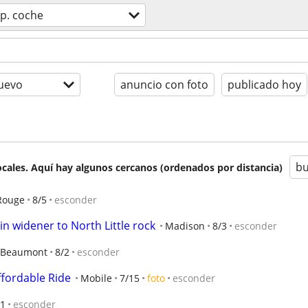
p. coche
uevo
anuncio con foto
publicado hoy
bu
cales. Aquí hay algunos cercanos (ordenados por distancia)
Rouge
8/5
esconder
n widener to North Little rock
Madison
8/3
esconder
Beaumont
8/2
esconder
ffordable Ride
Mobile
7/15
foto
esconder
11
esconder