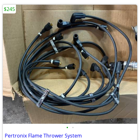
$245
•
•
Pertronix Flame Thrower System