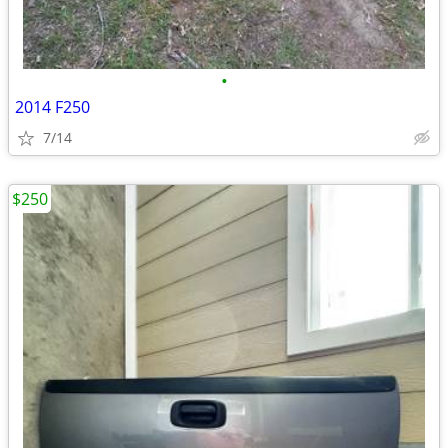
•
2014 F250
7/14
$250