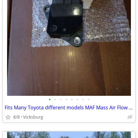
•
•
•
•
•
•
•
•
Fits Many Toyota different models MAF Mass Air Flow Meter Sensor
8/8
Vicksburg