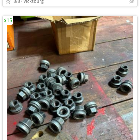
8/8
Vicksburg
$15