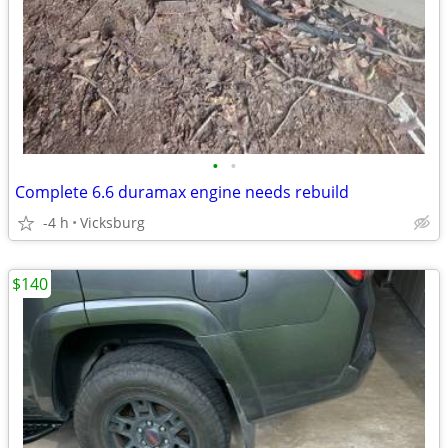
•
•
Complete 6.6 duramax engine needs rebuild
-4 h
Vicksburg
$140