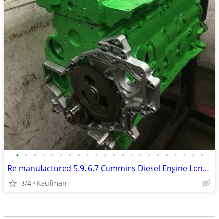
•
•
•
•
•
•
•
•
•
•
•
•
•
•
•
•
•
•
•
•
•
•
Re manufactured 5.9, 6.7 Cummins Diesel Engine Long Blocks
8/4
Kaufman