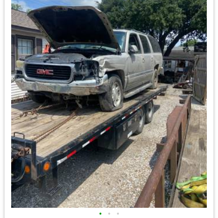
•
•
•