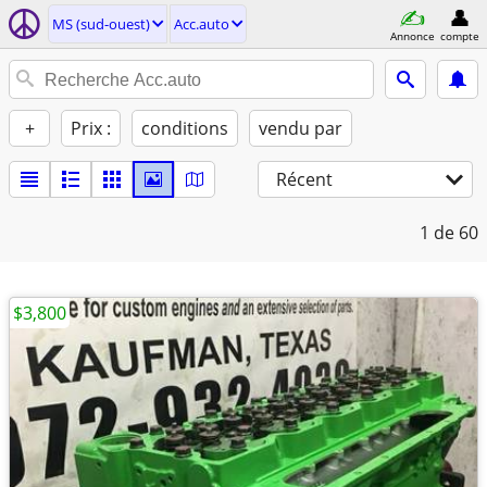
MS (sud-ouest)
Acc.auto
Annonce
compte
+
Prix :
conditions
vendu par
Récent
1
de 60
$3,800