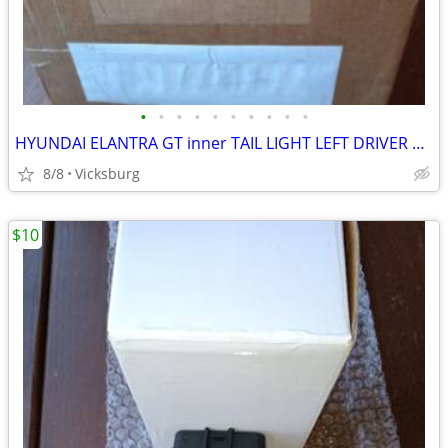
•
•
•
•
•
•
•
•
•
•
HYUNDAI ELANTRA GT inner TAIL LIGHT LEFT DRIVER 2014 2015 2016 2017 O
8/8
Vicksburg
$10