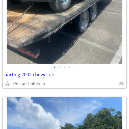
•
•
•
•
•
parting 2002 chevy sub
8/6
port allen la