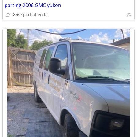
parting 2006 GMC yukon
8/6
port allen la