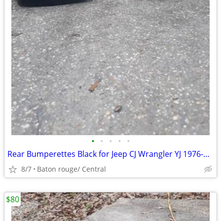
•
•
•
•
•
Rear Bumperettes Black for Jeep CJ Wrangler YJ 1976-1995 Pair Crown
8/7
Baton rouge/ Central
$80