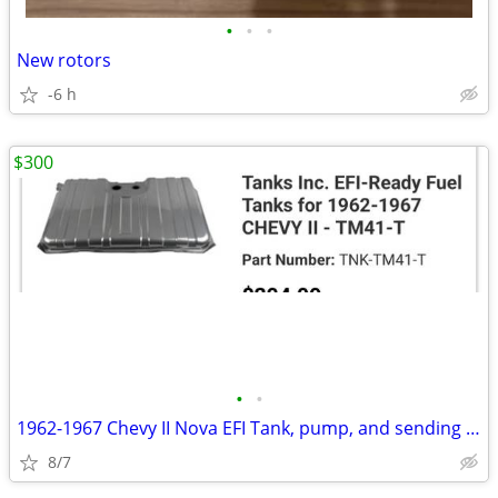
•
•
•
New rotors
-6 h
$300
•
•
1962-1967 Chevy II Nova EFI Tank, pump, and sending unit
8/7