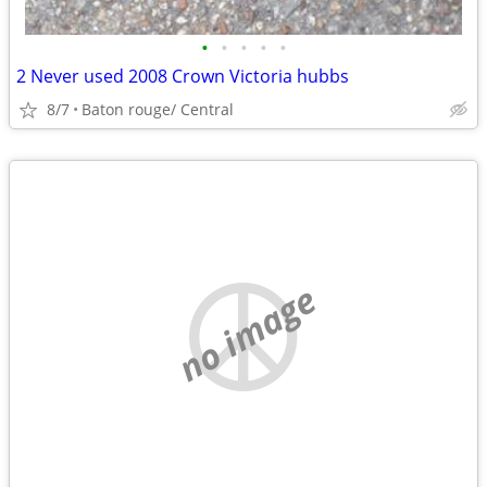
•
•
•
•
•
2 Never used 2008 Crown Victoria hubbs
8/7
Baton rouge/ Central
no image