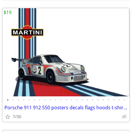
$19
•
•
•
•
•
•
•
•
•
•
•
•
•
•
•
•
•
•
•
•
•
•
•
Porsche 911 912 550 posters decals flags hoods t-shirts caps
7/30