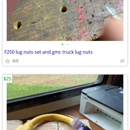
•
•
F250 lug nuts set and gmc truck lug nuts
8/8
$25