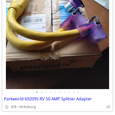
•
•
•
•
•
•
•
•
•
•
Parkworld 692095 RV 50 AMP Splitter Adapter
8/8
Vicksburg