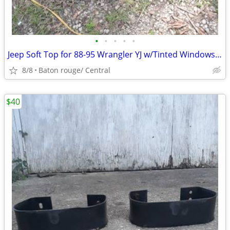
•
•
•
•
•
Jeep Soft Top for 88-95 Wrangler YJ w/Tinted Windows in Black
8/8
Baton rouge/ Central
$40