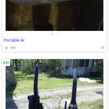
•
•
Portable Ac
8/4
$40