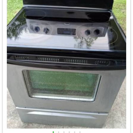
•
•
•
•
•
•