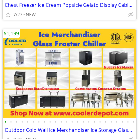
Chest Freezer Ice Cream Popsicle Gelato Display Cabinet
7/27
NEW
$1,199
•
•
•
•
•
•
•
•
•
•
•
•
•
•
•
•
•
•
•
•
•
•
•
•
Outdoor Cold Wall Ice Merchandiser Ice Storage Glass Froster Chiller