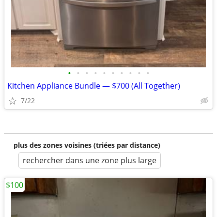
•
•
•
•
•
•
•
•
•
•
Kitchen Appliance Bundle — $700 (All Together)
7/22
plus des zones voisines (triées par distance)
rechercher dans une zone plus large
$100