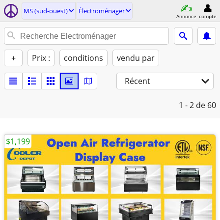
MS (sud-ouest)
Électroménager
Annonce
compte
+
Prix :
conditions
vendu par
Récent
1 - 2
de 60
$1,199