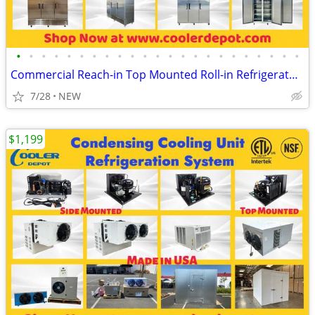
•
•
•
•
•
•
•
•
•
•
•
•
•
•
•
•
•
•
•
•
•
•
•
Commercial Reach-in Top Mounted Roll-in Refrigerator Freezer
7/28
NEW
$1,199