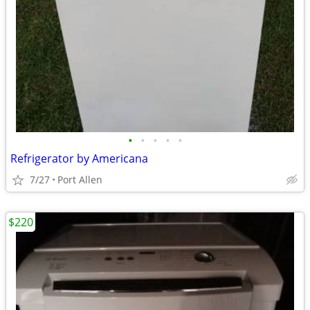
•
•
•
•
•
Refrigerator by Americana
7/27
Port Allen
$220