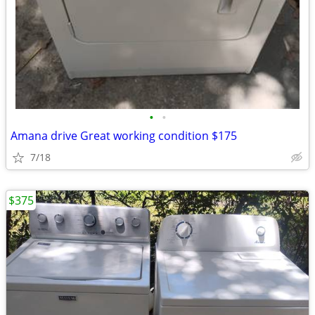
•
•
Amana drive Great working condition $175
7/18
$375