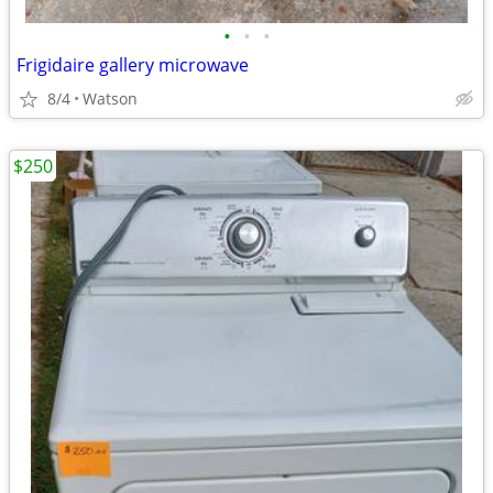
•
•
•
Frigidaire gallery microwave
8/4
Watson
$250