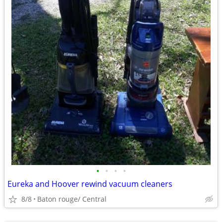
•
•
•
•
Eureka and Hoover rewind vacuum cleaners
8/8
Baton rouge/ Central