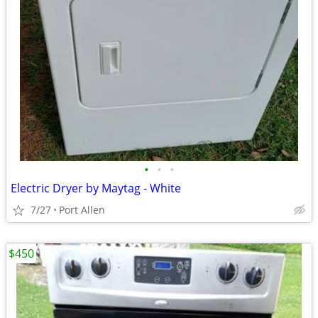
•
•
•
Electric Dryer by Maytag - White
7/27
Port Allen
$450