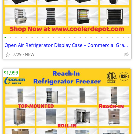
•
•
•
•
•
•
•
•
•
•
•
•
•
•
•
•
•
•
•
•
•
•
•
•
Open Air Refrigerator Display Case – Commercial Grab & Go Cooler
7/29
NEW
$1,999