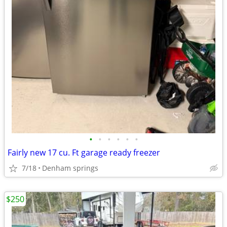
•
•
•
•
•
•
Fairly new 17 cu. Ft garage ready freezer
7/18
Denham springs
$250