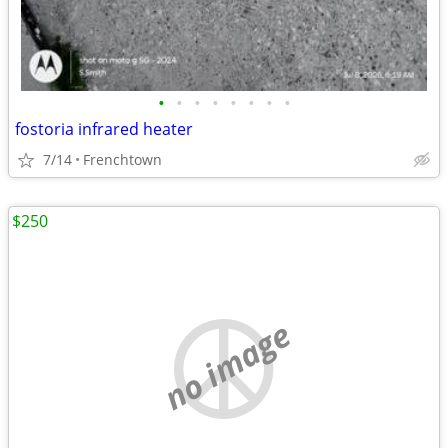
•
•
•
•
•
•
•
•
fostoria infrared heater
7/14
Frenchtown
$250
no image