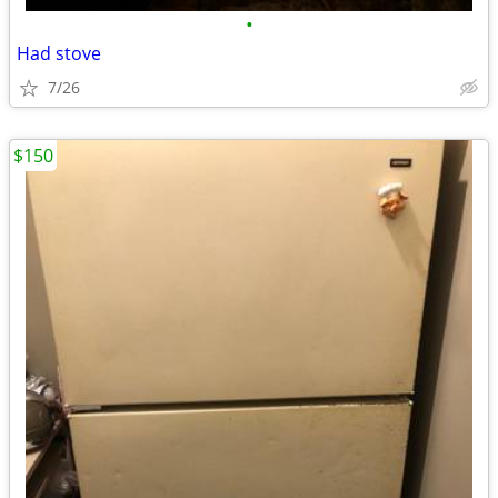
•
Had stove
7/26
$150