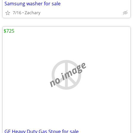
Samsung washer for sale
7/16
Zachary
$725
no image
GE Heavy Duty Gas Stove for sale