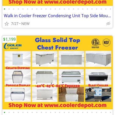
•
•
•
•
•
•
•
•
•
•
•
•
•
•
•
•
•
•
•
•
•
•
•
•
Walk in Cooler Freezer Condensing Unit Top Side Mounted Refrigeration
7/27
NEW
$1,199
•
•
•
•
•
•
•
•
•
•
•
•
•
•
•
•
•
•
•
•
•
•
•
•