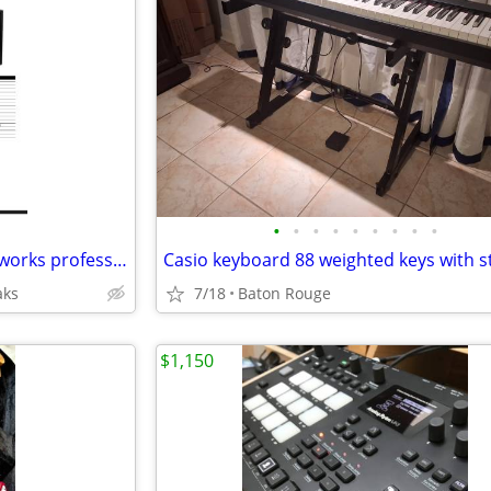
•
•
•
•
•
•
•
•
•
Price drop EAW eastern audio works professional full range speaker
Casio keyboard 88 weighted keys with 
aks
7/18
Baton Rouge
$1,150