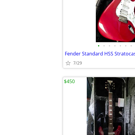
•
•
•
•
•
•
•
7/29
$450