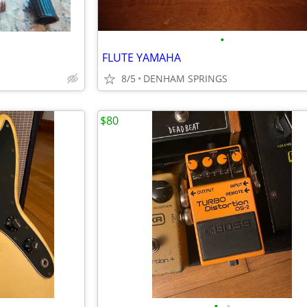
•
FLUTE YAMAHA
8/5
DENHAM SPRINGS
$80
•
•