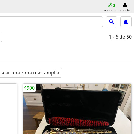
anúnciate
cuenta
1 - 6
de 60
scar una zona más amplia
$900