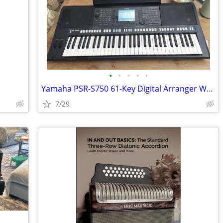
•
•
•
•
•
Yamaha PSR-S750 61-Key Digital Arranger Workstation Keyboard
7/29