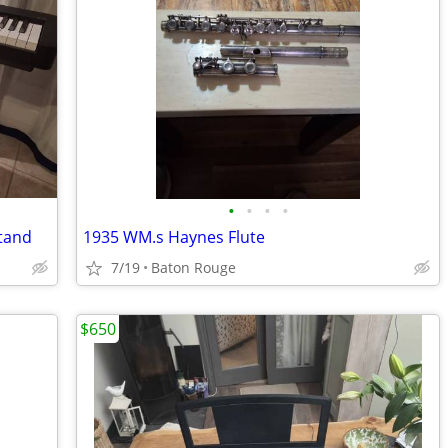
•
•
•
•
stand
1935 WM.s Haynes Flute
7/19
Baton Rouge
$650