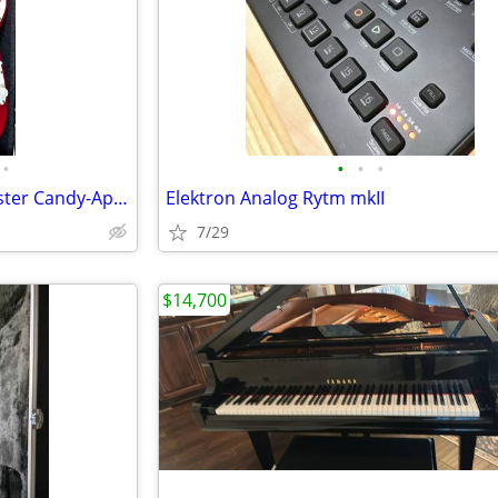
•
•
•
•
Fender Standard HSS Stratocaster Candy-Apple Red
Elektron Analog Rytm mkII
7/29
$14,700