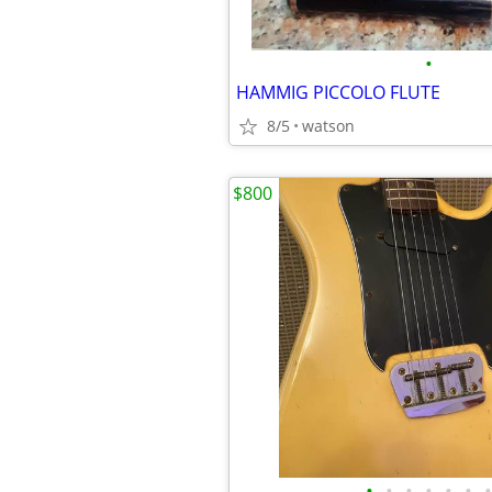
•
HAMMIG PICCOLO FLUTE
8/5
watson
$800
•
•
•
•
•
•
•