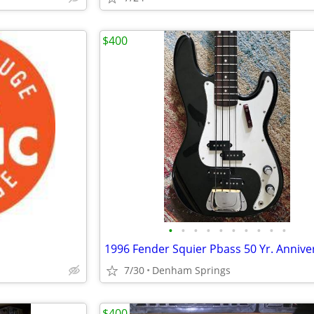
$400
•
•
•
•
•
•
•
•
•
•
7/30
Denham Springs
$400