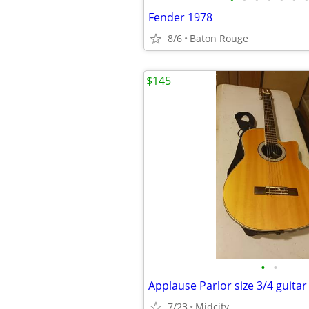
Fender 1978
8/6
Baton Rouge
$145
•
•
Applause Parlor size 3/4 guitar
7/23
Midcity