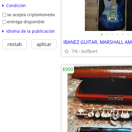
Condición
se acepta criptomoneda
entrega disponible
idioma de la publicación
•
•
•
•
•
•
restab
aplicar
7/6
Gulfport
$900