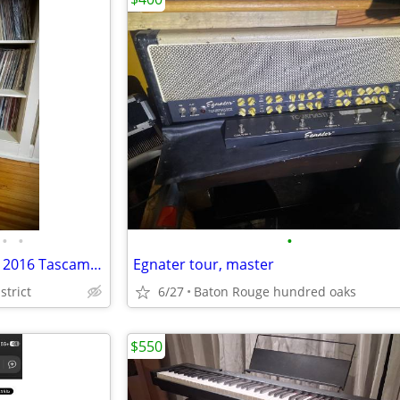
•
•
•
Gibson ES-335 Memphis Series 2016 Tascam Orange
Egnater tour, master
strict
6/27
Baton Rouge hundred oaks
$550