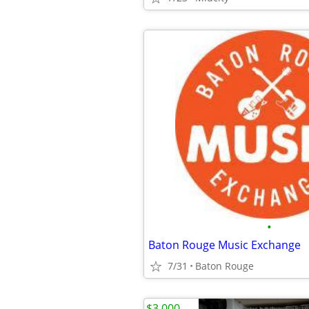
•
Baton Rouge Music Exchange
7/31
Baton Rouge
$3,000