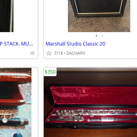
•
•
IBANEZ GUITAR, MARSHALL AMP STACK. MUCH MORE
Marshall Studio Classic 20
7/18
ZACHARY
$350