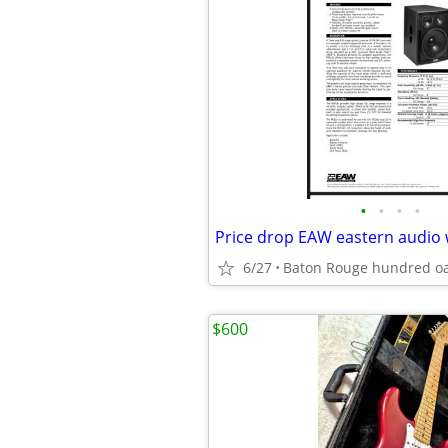
•
•
•
•
6/27
Baton Rouge hundred o
$600