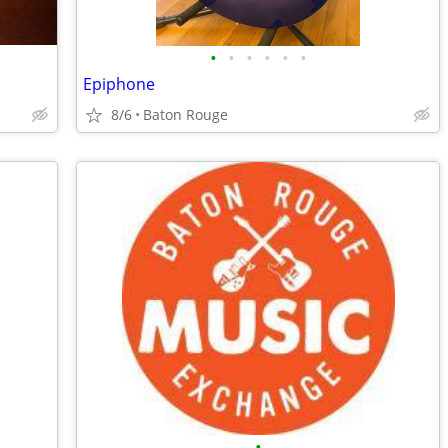
•
•
•
•
•
•
Epiphone
8/6
Baton Rouge
•