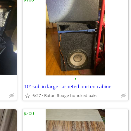
•
10” sub in large carpeted ported cabinet
6/27
Baton Rouge hundred oaks
$200