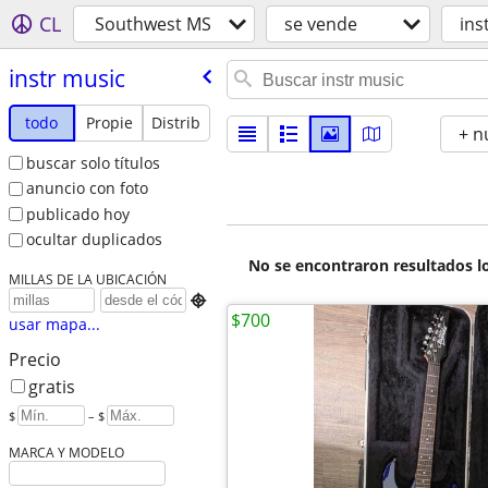
CL
Southwest MS
se vende
ins
instr music
todo
Propie
Distrib
+ n
buscar solo títulos
anuncio con foto
publicado hoy
ocultar duplicados
No se encontraron resultados lo
MILLAS DE LA UBICACIÓN

$700
usar mapa...
Precio
gratis
$
– $
MARCA Y MODELO