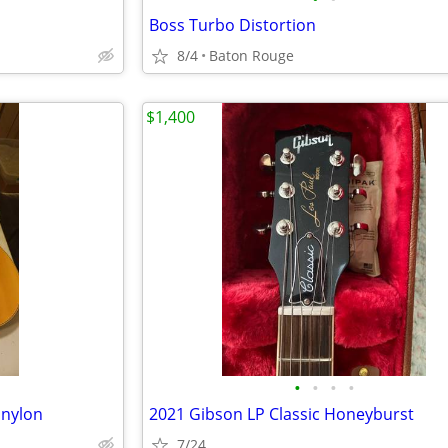
Boss Turbo Distortion
8/4
Baton Rouge
$1,400
•
•
•
•
 nylon
2021 Gibson LP Classic Honeyburst
7/24