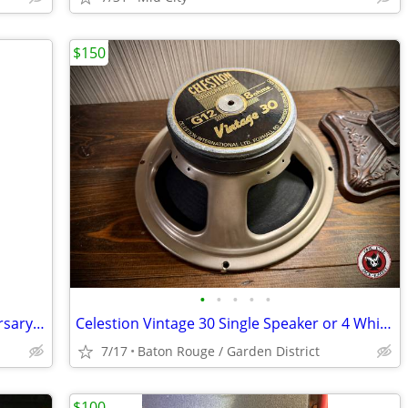
$150
•
•
•
•
•
1996 Fender Squier Pbass 50 Yr. Anniversary Model
Celestion Vintage 30 Single Speaker or 4 While Available
7/17
Baton Rouge / Garden District
$100