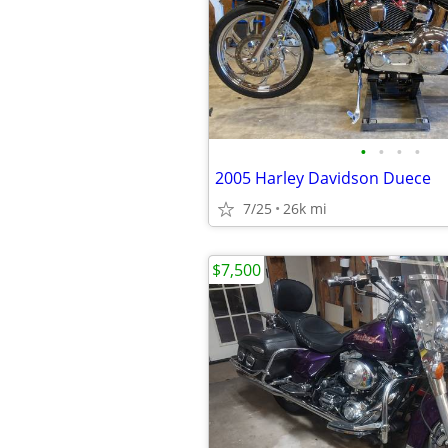
•
•
•
•
2005 Harley Davidson Duece
7/25
26k mi
$7,500