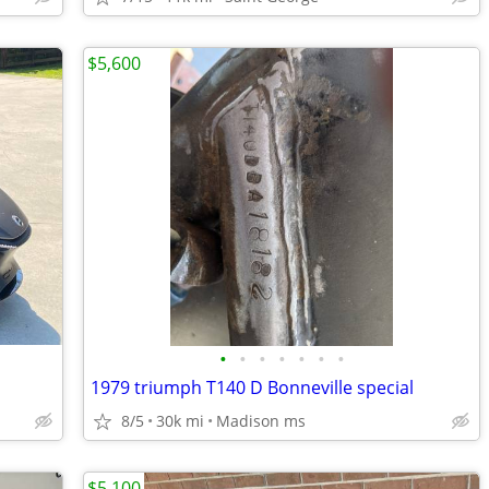
$5,600
•
•
•
•
•
•
•
1979 triumph T140 D Bonneville special
8/5
30k mi
Madison ms
$5,100