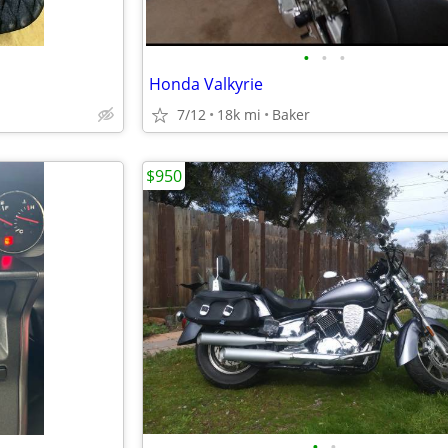
•
•
•
Honda Valkyrie
7/12
18k mi
Baker
$950
•
•