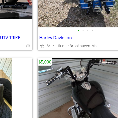
•
•
•
•
UTV TRIKE
Harley Davidson
8/1
11k mi
Brookhaven Ms
$5,000