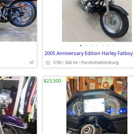
•
•
•
•
•
•
•
2005 Anniversary Edition Harley Fatboy
7/30
36k mi
Purvis/Hattiesburg
$23,500