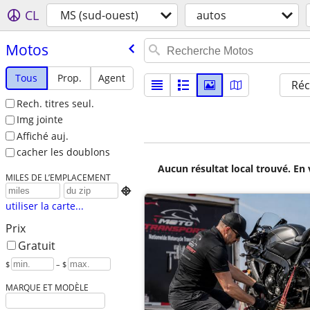
CL
MS (sud-ouest)
autos
Motos
Tous
Prop.
Agent
Réc
Rech. titres seul.
Img jointe
Affiché auj.
cacher les doublons
Aucun résultat local trouvé. En 
MILES DE L’EMPLACEMENT

utiliser la carte...
Prix
Gratuit
$
– $
MARQUE ET MODÈLE