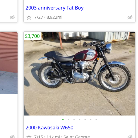
2003 anniversary Fat Boy
7/27
8,922mi
$3,700
•
•
•
•
•
•
•
2000 Kawasaki W650
7/15
11k mi
Saint George