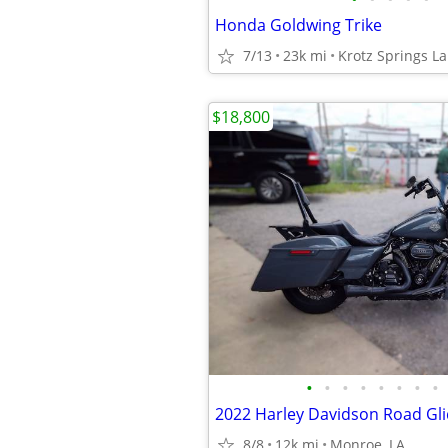
Honda Goldwing Trike
7/13
23k mi
Krotz Springs La
$18,800
•
•
•
•
•
•
•
•
2022 Harley Davidson Road Gl
8/8
12k mi
Monroe, LA