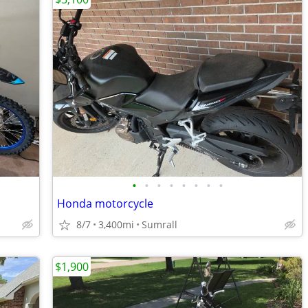
•
•
•
•
•
•
•
•
Honda motorcycle
8/7
3,400mi
Sumrall
$1,900