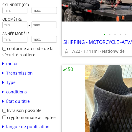
CYLINDRÉE (CC)
-
ODOMÈTRE
-
•
•
•
•
•
ANNÉE MODÈLE
-
SHIPPING - MOTORCYCLE -ATV/
conforme au code de la
7/22
1,111mi
Nationwide
sécurité routière
motor
$450
Transmission
Type
conditions
État du titre
livraison possible
cryptomonnaie acceptée
langue de publication