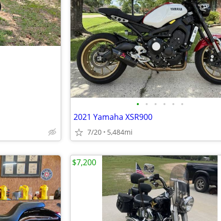
•
•
•
•
•
•
2021 Yamaha XSR900
7/20
5,484mi
$7,200