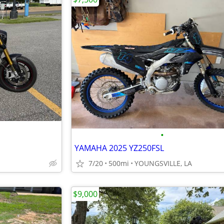
•
YAMAHA 2025 YZ250FSL
7/20
500mi
YOUNGSVILLE, LA
$9,000