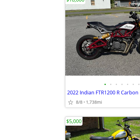
•
•
•
•
•
•
•
2022 Indian FTR1200 R Carbon
8/8
1,738mi
$5,000