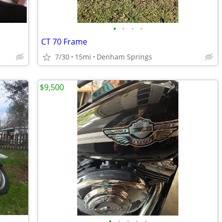
•
•
•
•
CT 70 Frame
7/30
15mi
Denham Springs
$9,500
•
•
•
•
•