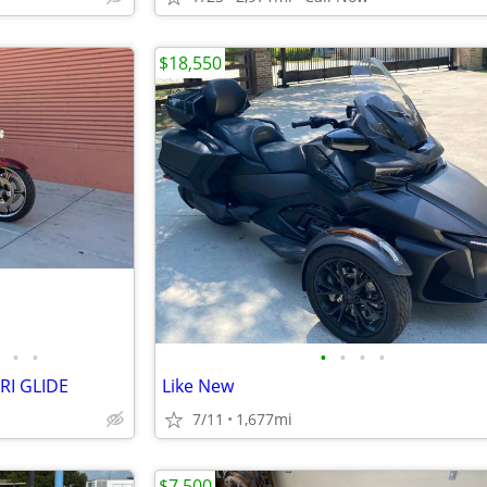
$18,550
•
•
•
•
•
•
RI GLIDE
Like New
7/11
1,677mi
$7,500