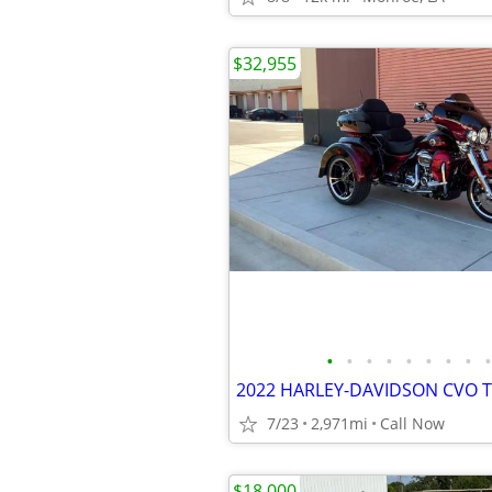
$32,955
•
•
•
•
•
•
•
•
•
2022 HARLEY-DAVIDSON CVO T
7/23
2,971mi
Call Now
$18,000