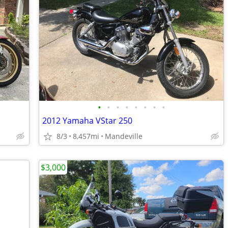
•
•
•
•
•
•
•
•
2012 Yamaha VStar 250
8/3
8,457mi
Mandeville
$3,000