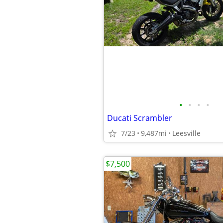
•
•
•
•
Ducati Scrambler
7/23
9,487mi
Leesville
$7,500