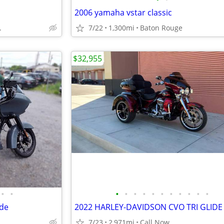
2006 yamaha vstar classic
.
7/22
1,300mi
Baton Rouge
$32,955
•
•
•
•
•
•
•
•
•
•
•
•
•
ide
2022 HARLEY-DAVIDSON CVO TRI GLIDE
7/23
2,971mi
Call Now