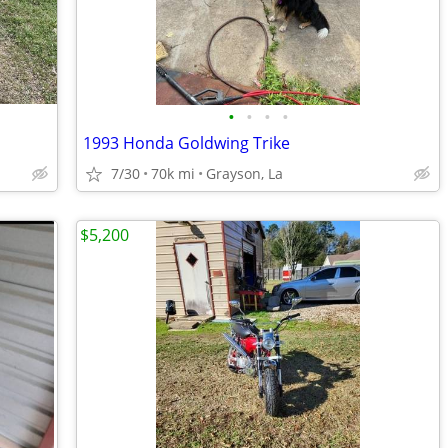
•
•
•
•
1993 Honda Goldwing Trike
7/30
70k mi
Grayson, La
$5,200