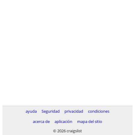
ayuda
Seguridad
privacidad
condiciones
acerca de
aplicación
mapa del sitio
© 2026 craigslist