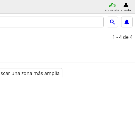
anúnciate
cuenta
1 - 4
de 4
scar una zona más amplia