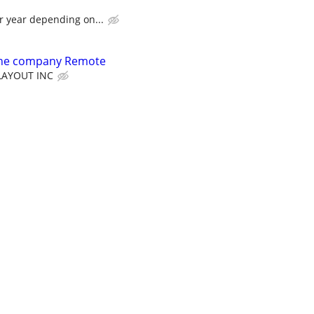
r year depending on...
tone company Remote
LAYOUT INC