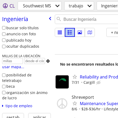
CL
Southwest MS
trabajo
Ingenier
Ingeniería
buscar solo títulos
+ n
anuncio con foto
publicado hoy
ocultar duplicados
MILLAS DE LA UBICACIÓN

No se encontraron resultados lo
usar mapa...
posibilidad de
Reliability and Pro
teletrabajo
7/31
Cargill
beca
organización sin ánimo
Shreveport
de lucro
Maintenance Super
tipo de empleo
8/6
$28-$36/hr
Lifesty
restab
aplicar