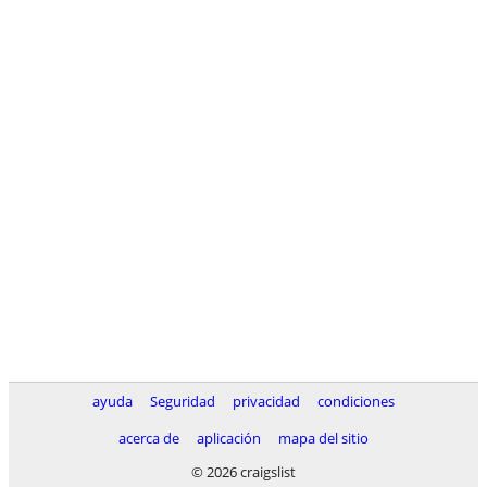
ayuda
Seguridad
privacidad
condiciones
acerca de
aplicación
mapa del sitio
© 2026 craigslist