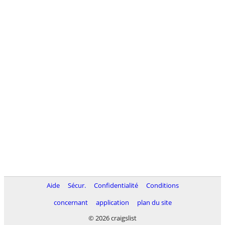
Aide
Sécur.
Confidentialité
Conditions
concernant
application
plan du site
© 2026 craigslist