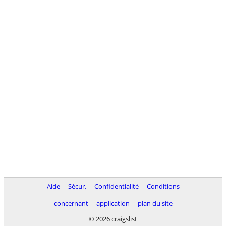
Aide
Sécur.
Confidentialité
Conditions
concernant
application
plan du site
© 2026 craigslist