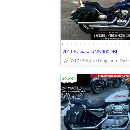
•
•
•
•
•
•
•
•
•
•
•
•
•
•
•
•
2011 Kawasaki VN900DBF
7/17
30k mi
Longshore Cycle 
$4,295