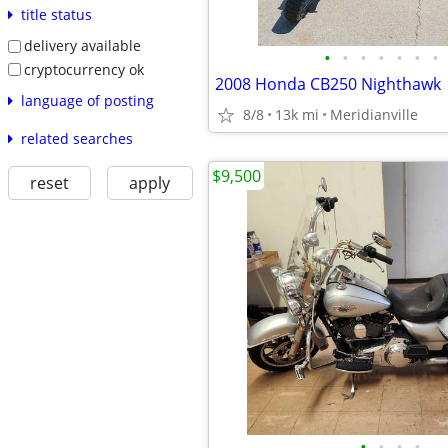
title status
delivery available
•
•
•
•
•
•
•
cryptocurrency ok
2008 Honda CB250 Nighthawk
language of posting
8/8
13k mi
Meridianville
related searches
$9,500
reset
apply
•
•
•
•