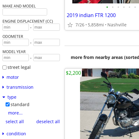
•
•
•
•
•
•
MAKE AND MODEL
2019 indian FTR 1200
ENGINE DISPLACEMENT (CC)
7/26
5,858mi
Nashville
-
ODOMETER
-
MODEL YEAR
more from nearby areas (sorted
-
street legal
$2,200
motor
transmission
type
standard
more...
select all
deselect all
condition