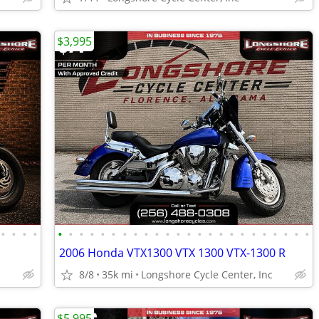
$3,995
•
•
•
•
•
•
•
•
•
•
•
•
•
•
•
•
•
•
•
•
•
•
•
•
•
•
•
•
2006 Honda VTX1300 VTX 1300 VTX-1300 R
8/8
35k mi
Longshore Cycle Center, Inc
$5,995