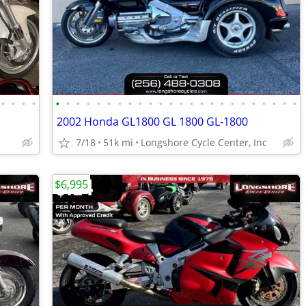
•
•
•
•
•
•
•
•
•
•
•
•
•
•
•
•
•
•
•
•
•
•
•
•
•
•
•
•
2002 Honda GL1800 GL 1800 GL-1800
7/18
51k mi
Longshore Cycle Center, Inc
$6,995