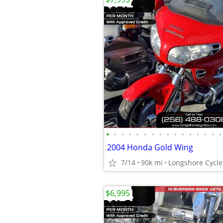
•
•
•
•
•
•
•
•
•
•
•
•
•
•
•
•
2004 Honda Gold Wing
7/14
90k mi
Longshore Cycle 
$6,995