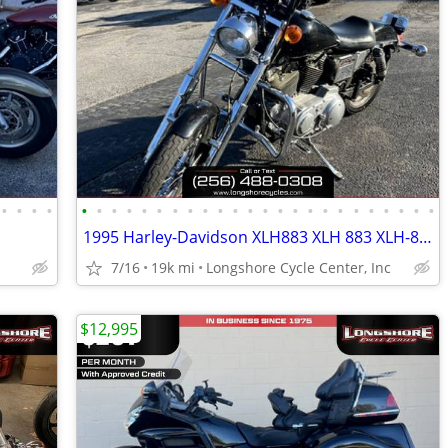
•
•
•
•
•
•
•
•
•
•
•
•
•
•
•
•
•
•
•
•
•
•
•
•
•
•
•
•
1995 Harley-Davidson XLH883 XLH 883 XLH-883 Sportster 833 XLH883 Spo
7/16
19k mi
Longshore Cycle Center, Inc
$12,995