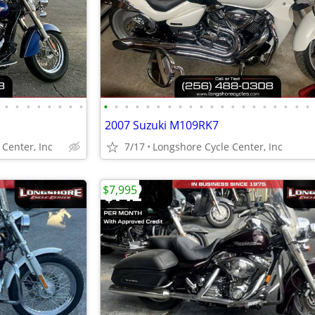
•
•
•
•
•
•
•
•
•
•
•
•
•
•
•
•
•
•
•
•
•
•
•
•
•
•
•
•
2007 Suzuki M109RK7
Center, Inc
7/17
Longshore Cycle Center, Inc
$7,995