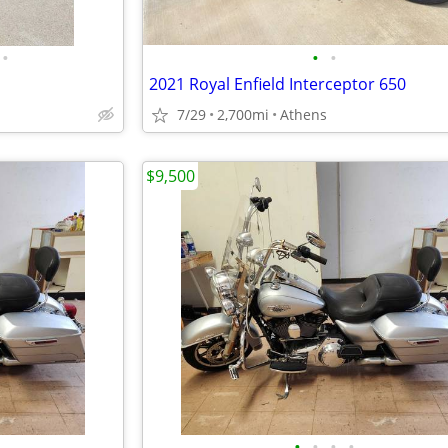
•
•
•
2021 Royal Enfield Interceptor 650
7/29
2,700mi
Athens
$9,500
•
•
•
•