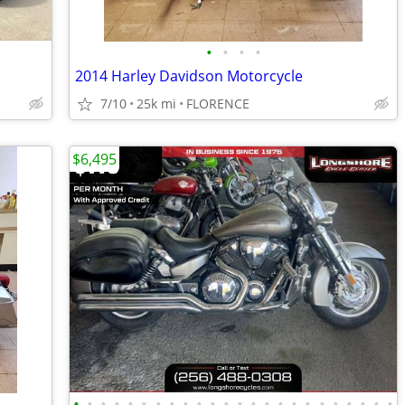
•
•
•
•
2014 Harley Davidson Motorcycle
7/10
25k mi
FLORENCE
$6,495
•
•
•
•
•
•
•
•
•
•
•
•
•
•
•
•
•
•
•
•
•
•
•
•