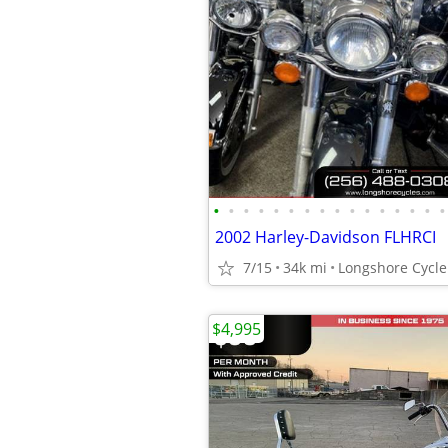
•
•
•
•
•
•
•
•
•
•
•
•
•
•
•
•
2002 Harley-Davidson FLHRCI
7/15
34k mi
Longshore Cycle 
$4,995