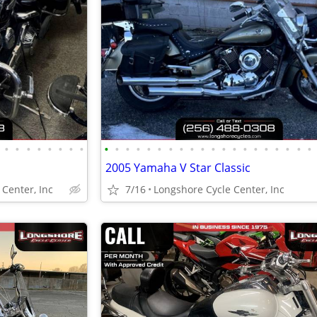
•
•
•
•
•
•
•
•
•
•
•
•
•
•
•
•
•
•
•
•
•
•
•
•
•
•
•
•
2005 Yamaha V Star Classic
Center, Inc
7/16
Longshore Cycle Center, Inc