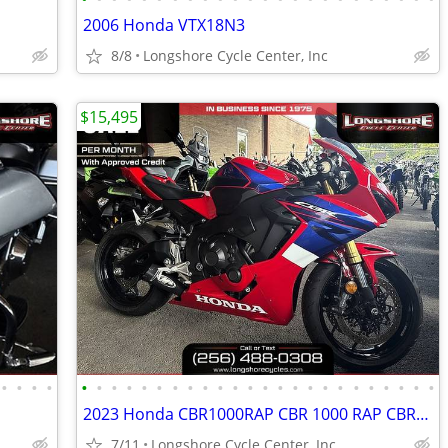
2006 Honda VTX18N3
8/8
Longshore Cycle Center, Inc
$15,495
•
•
•
•
•
•
•
•
•
•
•
•
•
•
•
•
•
•
•
•
•
•
•
•
•
•
•
•
2023 Honda CBR1000RAP CBR 1000 RAP CBR-1000-RAP
7/11
Longshore Cycle Center, Inc