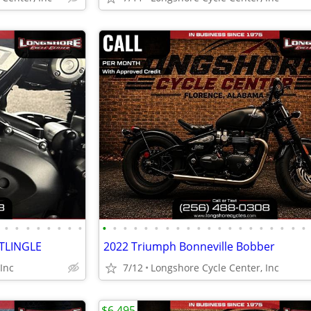
•
•
•
•
•
•
•
•
•
•
•
•
•
•
•
•
•
•
•
•
•
•
•
•
•
•
•
•
TLINGLE
2022 Triumph Bonneville Bobber
Inc
7/12
Longshore Cycle Center, Inc
$6,495