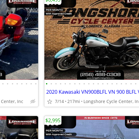
•
•
•
•
•
•
•
•
•
•
•
•
•
•
•
•
•
•
•
•
•
•
•
•
•
•
•
•
Center, Inc
7/14
217mi
Longshore Cycle Center, In
$2,995