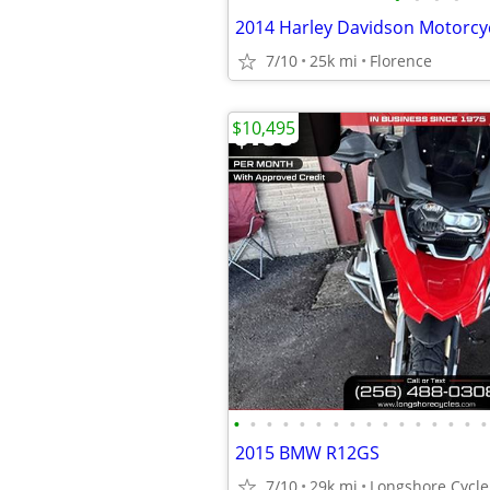
2014 Harley Davidson Motorcy
7/10
25k mi
Florence
$10,495
•
•
•
•
•
•
•
•
•
•
•
•
•
•
•
•
2015 BMW R12GS
7/10
29k mi
Longshore Cycle 