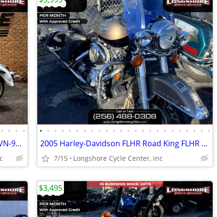
•
•
•
•
•
•
•
•
•
•
•
•
•
•
•
•
•
•
•
•
•
•
•
•
•
•
•
•
2020 Kawasaki VN900BLFL VN 900 BLFL VN-900-BLFL
2005 Harley-Davidson FLHR Road King FLHR Road King FLHR - Road King
c
7/15
Longshore Cycle Center, Inc
$3,495