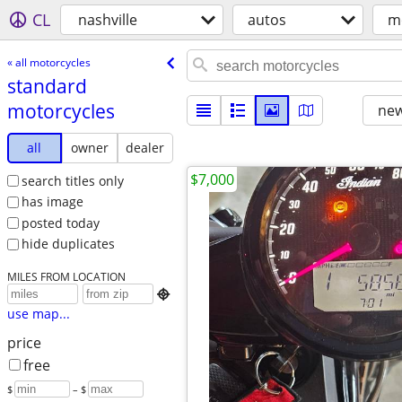
CL
nashville
autos
m
« all motorcycles
standard
motorcycles
new
all
owner
dealer
$7,000
search titles only
has image
posted today
hide duplicates
MILES FROM LOCATION

use map...
price
free
$
– $