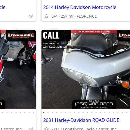
cle
2014 Harley Davidson Motorcycle
8/4
25k mi
FLORENCE
•
•
•
•
•
•
•
•
•
•
•
•
•
•
•
•
•
•
•
•
•
•
•
•
•
•
•
•
2001 Harley-Davidson ROAD GLIDE
Center, Inc
7/11
Longshore Cycle Center, Inc