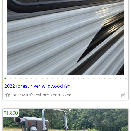
•
•
•
•
•
•
•
•
•
•
•
•
•
•
•
•
•
•
•
•
•
•
•
•
2022 forest river wildwood fsx
8/5
Murfreesboro Tennessee
$1,800