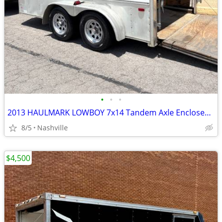
•
•
•
2013 HAULMARK LOWBOY 7x14 Tandem Axle Enclosed Trailer
8/5
Nashville
$4,500