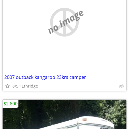
no image
2007 outback kangaroo 23krs camper
8/5
Ethridge
$2,600