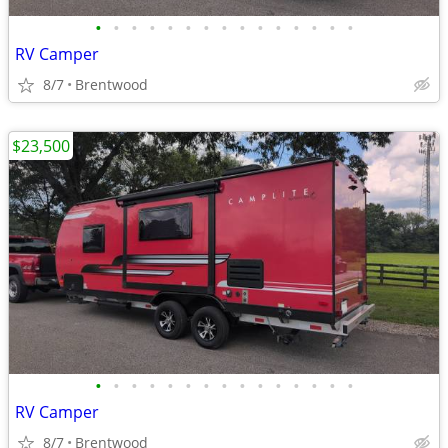
•
•
•
•
•
•
•
•
•
•
•
•
•
•
•
RV Camper
8/7
Brentwood
$23,500
•
•
•
•
•
•
•
•
•
•
•
•
•
•
•
RV Camper
8/7
Brentwood