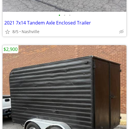
•
•
•
2021 7x14 Tandem Axle Enclosed Trailer
8/5
Nashville
$2,900