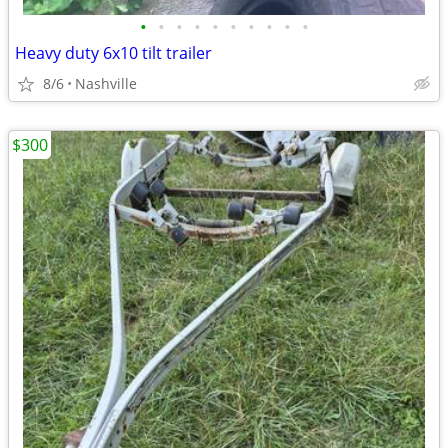
•
•
•
•
•
•
•
•
•
•
Heavy duty 6x10 tilt trailer
8/6
Nashville
$300