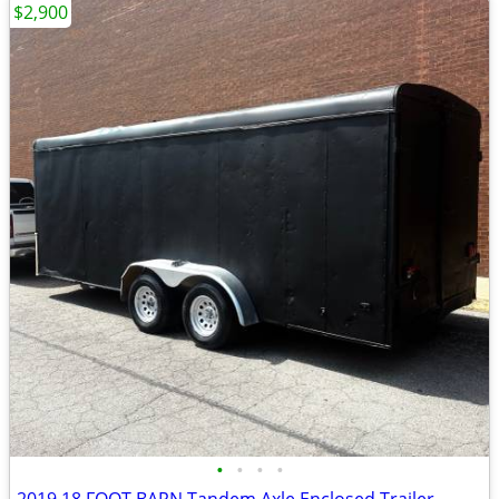
$2,900
•
•
•
•