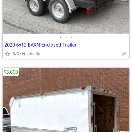
•
•
•
2020 6x12 BARN Enclosed Trailer
8/5
Nashville
$3,600