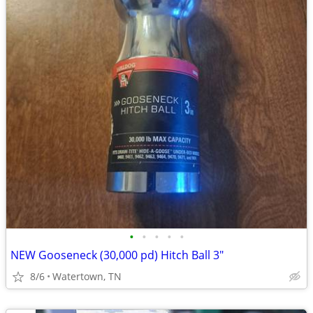
•
•
•
•
•
NEW Gooseneck (30,000 pd) Hitch Ball 3"
8/6
Watertown, TN