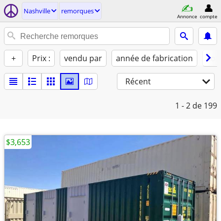
Nashville
remorques
Annonce
compte
+
Prix :
vendu par
année de fabrication
con
Récent
1 - 2
de 199
$3,653