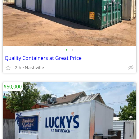
•
•
Quality Containers at Great Price
-2 h
Nashville
$50,000