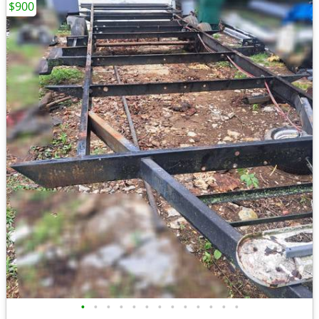
$900
•
•
•
•
•
•
•
•
•
•
•
•
•