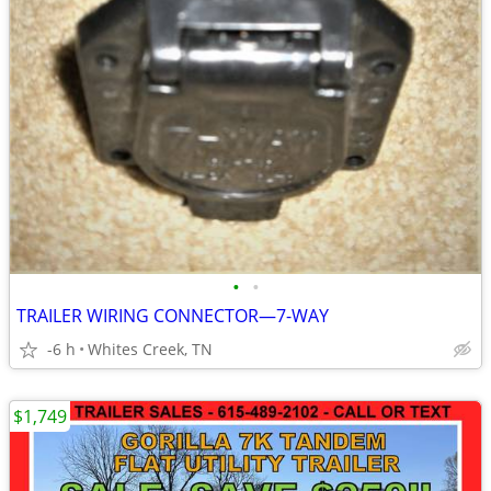
•
•
TRAILER WIRING CONNECTOR—7-WAY
-6 h
Whites Creek, TN
$1,749