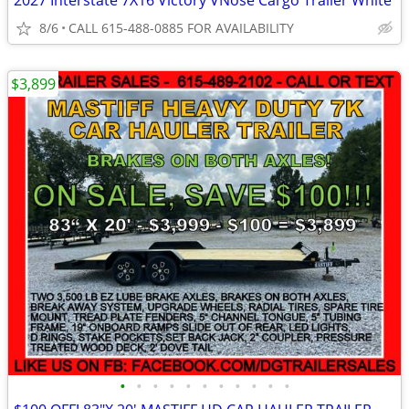
2027 Interstate 7X16 Victory VNose Cargo Trailer White
8/6
CALL 615-488-0885 FOR AVAILABILITY
$3,899
•
•
•
•
•
•
•
•
•
•
•