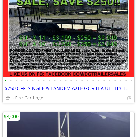
•
•
•
•
•
•
•
•
•
•
•
•
•
•
•
•
•
•
•
•
•
•
•
•
$250 OFF! SINGLE & TANDEM AXLE GORILLA UTILITY TRAILERS STARTING @
-6 h
Carthage
$8,000