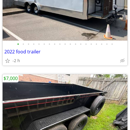
•
•
•
•
•
•
•
•
•
•
•
•
•
•
•
•
•
•
•
2022 food trailer
-2 h
$7,000