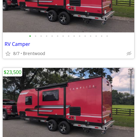
•
•
•
•
•
•
•
•
•
•
•
•
•
•
•
RV Camper
8/7
Brentwood
$23,500