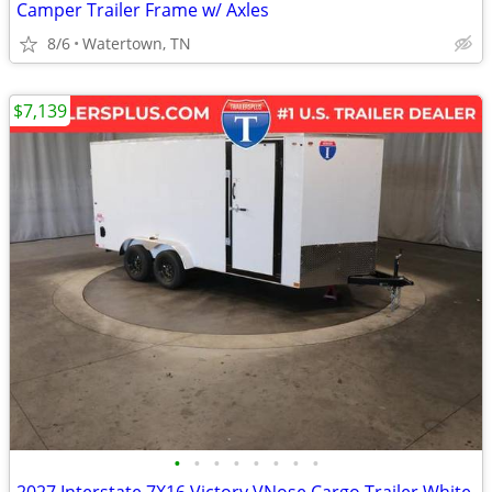
Camper Trailer Frame w/ Axles
8/6
Watertown, TN
$7,139
•
•
•
•
•
•
•
•