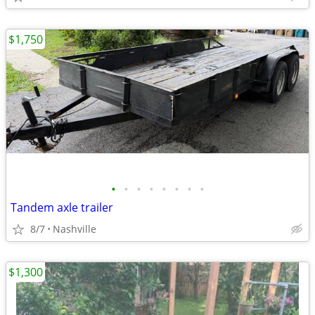
$1,750
•
•
•
•
•
•
•
•
Tandem axle trailer
8/7
Nashville
$1,300