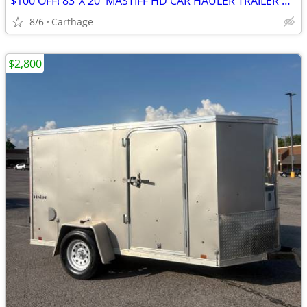
$100 OFF! 83"X 20' MASTIFF HD CAR HAULER TRAILER BRAKES ON BOTH AXLES!
8/6
Carthage
$2,800