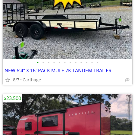
•
•
•
•
•
•
•
•
•
•
•
•
NEW 6'4" X 16' PACK MULE 7K TANDEM TRAILER
8/7
Carthage
$23,500