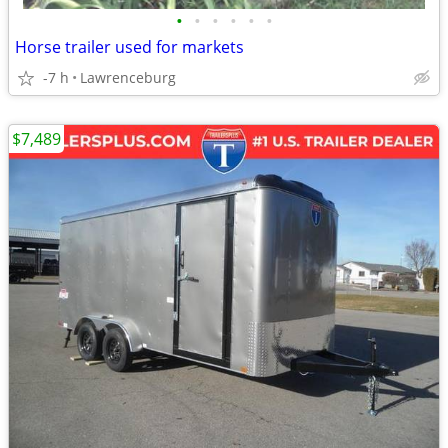
•
•
•
•
•
•
Horse trailer used for markets
-7 h
Lawrenceburg
$7,489