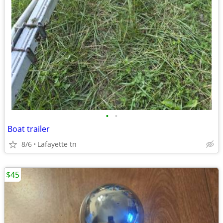
•
•
Boat trailer
8/6
Lafayette tn
$45