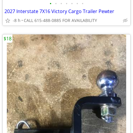
•
•
•
•
•
•
•
2027 Interstate 7X16 Victory Cargo Trailer Pewter
-8 h
CALL 615-488-0885 FOR AVAILABILITY
$18