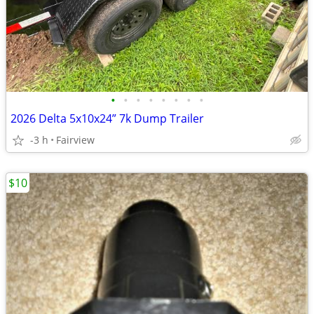
•
•
•
•
•
•
•
•
2026 Delta 5x10x24” 7k Dump Trailer
-3 h
Fairview
$10