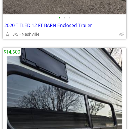
•
•
•
2020 TITLED 12 FT BARN Enclosed Trailer
8/5
Nashville
$14,600