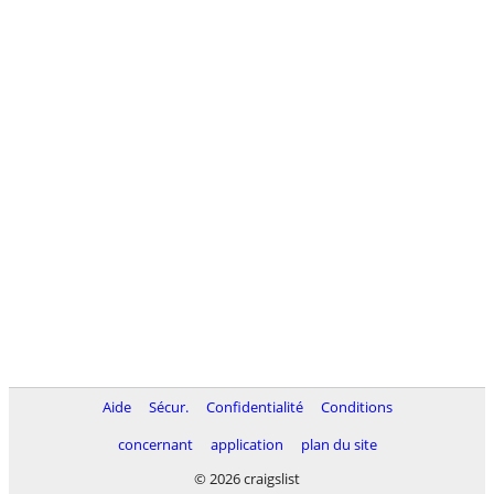
Aide
Sécur.
Confidentialité
Conditions
concernant
application
plan du site
© 2026 craigslist