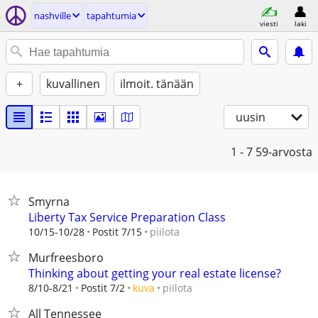
nashville
tapahtumia
viesti
laki
+
kuvallinen
ilmoit. tänään
uusin
1 - 7
59-arvosta
Smyrna
Liberty Tax Service Preparation Class
piilota
10/15-10/28
Postit 7/15
Murfreesboro
Thinking about getting your real estate license?
piilota
8/10-8/21
Postit 7/2
kuva
All Tennessee