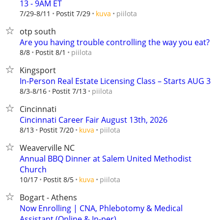
13 - 9AM ET
piilota
7/29-8/11
Postit 7/29
kuva
otp south
Are you having trouble controlling the way you eat?
piilota
8/8
Postit 8/1
Kingsport
In-Person Real Estate Licensing Class – Starts AUG 3
piilota
8/3-8/16
Postit 7/13
Cincinnati
Cincinnati Career Fair August 13th, 2026
piilota
8/13
Postit 7/20
kuva
Weaverville NC
Annual BBQ Dinner at Salem United Methodist
Church
piilota
10/17
Postit 8/5
kuva
Bogart - Athens
Now Enrolling | CNA, Phlebotomy & Medical
Assistant (Online & In-per)