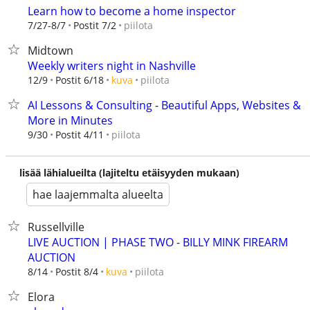
Learn how to become a home inspector
piilota
7/27-8/7
Postit 7/2
Midtown
Weekly writers night in Nashville
piilota
12/9
Postit 6/18
kuva
AI Lessons & Consulting - Beautiful Apps, Websites &
More in Minutes
piilota
9/30
Postit 4/11
lisää lähialueilta (lajiteltu etäisyyden mukaan)
hae laajemmalta alueelta
Russellville
LIVE AUCTION | PHASE TWO - BILLY MINK FIREARM
AUCTION
piilota
8/14
Postit 8/4
kuva
Elora