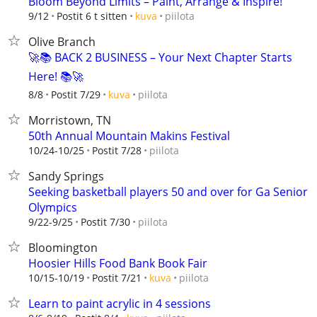
Bloom Beyond Limits – Paint, Arrange & Inspire!
piilota
9/12
Postit 6 t sitten
kuva
Olive Branch
🚀📚 BACK 2 BUSINESS – Your Next Chapter Starts
Here! 📚🚀
piilota
8/8
Postit 7/29
kuva
Morristown, TN
50th Annual Mountain Makins Festival
piilota
10/24-10/25
Postit 7/28
Sandy Springs
Seeking basketball players 50 and over for Ga Senior
Olympics
piilota
9/22-9/25
Postit 7/30
Bloomington
Hoosier Hills Food Bank Book Fair
piilota
10/15-10/19
Postit 7/21
kuva
Learn to paint acrylic in 4 sessions