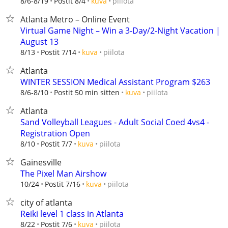
piilota
8/6-8/19
Postit 8/4
kuva
Atlanta Metro – Online Event
Virtual Game Night – Win a 3-Day/2-Night Vacation |
August 13
piilota
8/13
Postit 7/14
kuva
Atlanta
WINTER SESSION Medical Assistant Program $263
piilota
8/6-8/10
Postit 50 min sitten
kuva
Atlanta
Sand Volleyball Leagues - Adult Social Coed 4vs4 -
Registration Open
piilota
8/10
Postit 7/7
kuva
Gainesville
The Pixel Man Airshow
piilota
10/24
Postit 7/16
kuva
city of atlanta
Reiki level 1 class in Atlanta
piilota
8/22
Postit 7/6
kuva