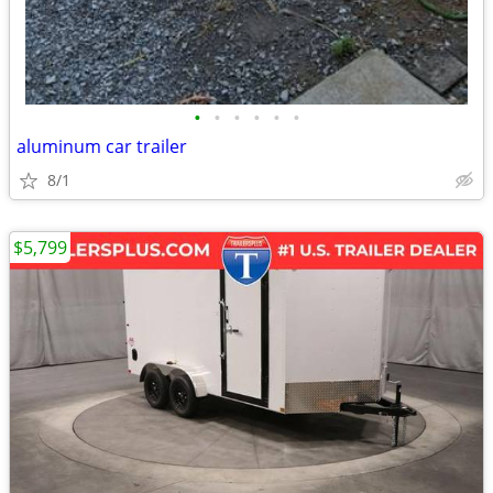
•
•
•
•
•
•
aluminum car trailer
8/1
$5,799