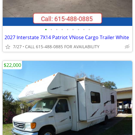
•
•
•
•
•
•
•
•
•
2027 Interstate 7X14 Patriot VNose Cargo Trailer White
7/27
CALL 615-488-0885 FOR AVAILABILITY
$22,000