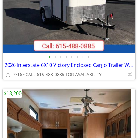
•
•
•
•
•
•
•
•
2026 Interstate 6X10 Victory Enclosed Cargo Trailer White
7/16
CALL 615-488-0885 FOR AVAILABILITY
$18,200