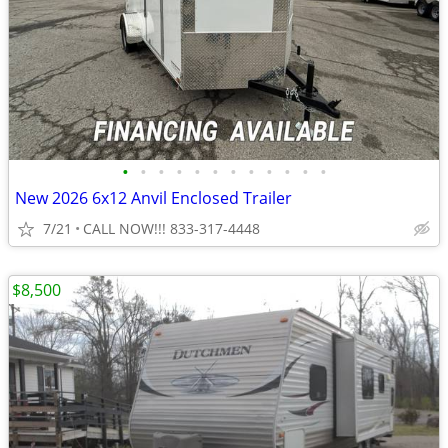
•
•
•
•
•
•
•
•
•
•
•
•
New 2026 6x12 Anvil Enclosed Trailer
7/21
CALL NOW!!! 833-317-4448
$8,500