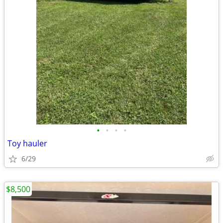
•
•
•
•
Toy hauler
6/29
$8,500