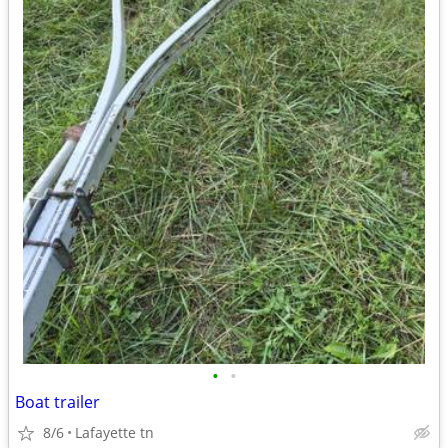
•
•
Boat trailer
8/6
Lafayette tn