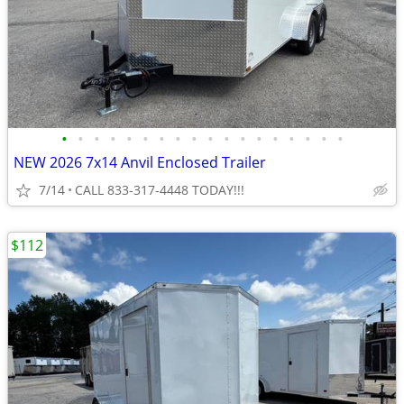
•
•
•
•
•
•
•
•
•
•
•
•
•
•
•
•
•
•
NEW 2026 7x14 Anvil Enclosed Trailer
7/14
CALL 833-317-4448 TODAY!!!
$112