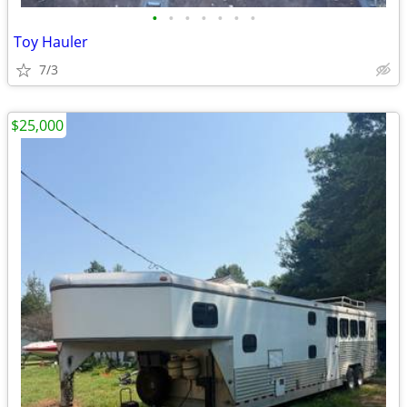
•
•
•
•
•
•
•
Toy Hauler
7/3
$25,000