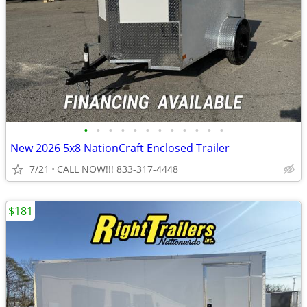
•
•
•
•
•
•
•
•
•
•
•
•
New 2026 5x8 NationCraft Enclosed Trailer
7/21
CALL NOW!!! 833-317-4448
$181