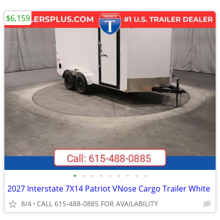
$6,159
•
•
•
•
•
•
•
•
•
2027 Interstate 7X14 Patriot VNose Cargo Trailer White
8/4
CALL 615-488-0885 FOR AVAILABILITY