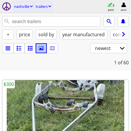
nashville
trailers
post
acct
+
price
sold by
year manufactured
conditi
newest
1
of 60
$300