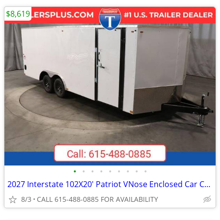
$8,619
•
•
•
•
•
•
•
•
•
2027 Interstate 102X20' Patriot VNose Enclosed Car Carrier
8/3
CALL 615-488-0885 FOR AVAILABILITY