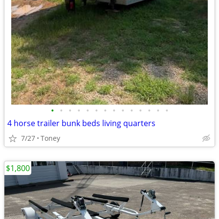
•
•
•
•
•
•
•
•
•
•
•
•
•
•
4 horse trailer bunk beds living quarters
7/27
Toney
$1,800