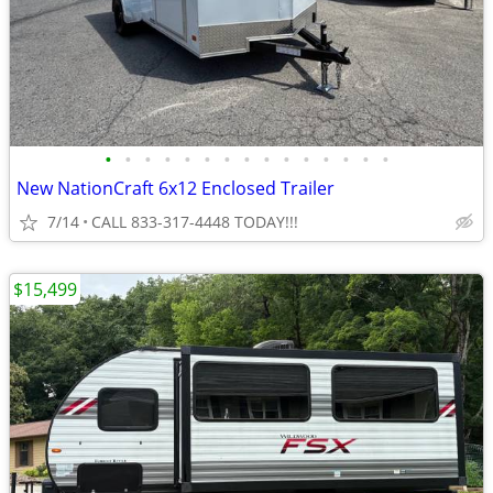
•
•
•
•
•
•
•
•
•
•
•
•
•
•
•
New NationCraft 6x12 Enclosed Trailer
7/14
CALL 833-317-4448 TODAY!!!
$15,499