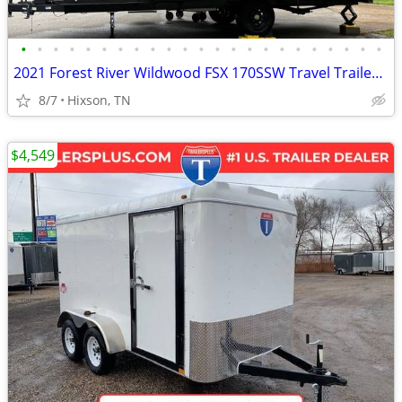
•
•
•
•
•
•
•
•
•
•
•
•
•
•
•
•
•
•
•
•
•
•
•
2021 Forest River Wildwood FSX 170SSW Travel Trailer — $1000 discount
8/7
Hixson, TN
$4,549