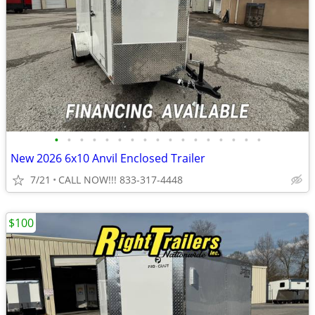
•
•
•
•
•
•
•
•
•
•
•
•
•
•
•
•
•
New 2026 6x10 Anvil Enclosed Trailer
7/21
CALL NOW!!! 833-317-4448
$100