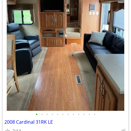
•
•
•
•
•
•
•
•
•
•
•
•
2008 Cardinal 31RK LE
7/13