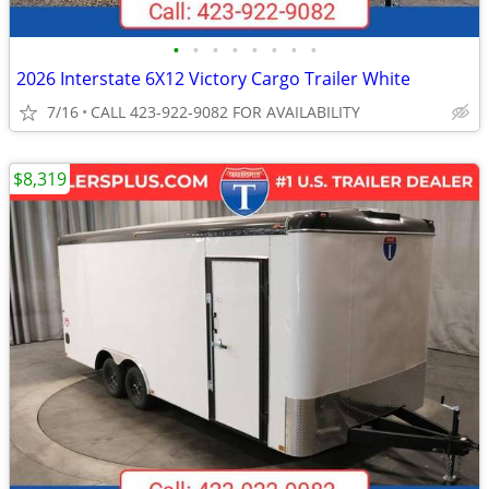
•
•
•
•
•
•
•
•
2026 Interstate 6X12 Victory Cargo Trailer White
7/16
CALL 423-922-9082 FOR AVAILABILITY
$8,319