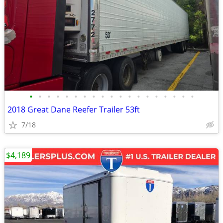
•
•
•
•
•
•
•
•
•
•
•
•
•
•
•
•
•
•
•
2018 Great Dane Reefer Trailer 53ft
7/18
$4,189