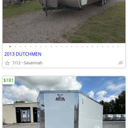
•
•
•
•
•
•
•
•
•
•
•
•
•
•
•
•
•
•
•
•
•
•
2013 DUTCHMEN
7/12
Savannah
$181