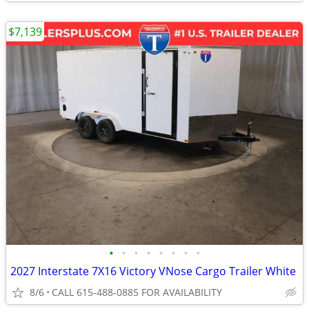
$7,139
•
•
•
•
•
•
•
•
2027 Interstate 7X16 Victory VNose Cargo Trailer White
8/6
CALL 615-488-0885 FOR AVAILABILITY