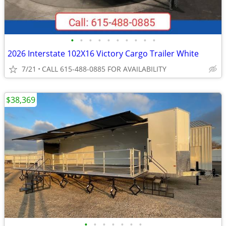
•
•
•
•
•
•
•
•
•
•
2026 Interstate 102X16 Victory Cargo Trailer White
7/21
CALL 615-488-0885 FOR AVAILABILITY
$38,369
•
•
•
•
•
•
•