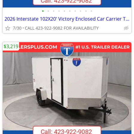
•
•
•
•
•
•
•
•
•
•
2026 Interstate 102X20' Victory Enclosed Car Carrier Trailer
7/30
CALL 423-922-9082 FOR AVAILABILITY
$3,219