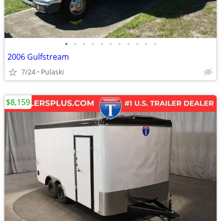
•
•
•
•
•
•
•
•
•
•
•
2006 Gulfstream
7/24
Pulaski
$8,159