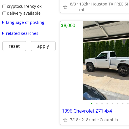
8/3
132k
cryptocurrency ok
mi
delivery available
language of posting
$8,000
related searches
reset
apply
•
•
•
•
•
•
•
•
1996 Chevrolet Z71 4x4
7/18
218k mi
Columbia