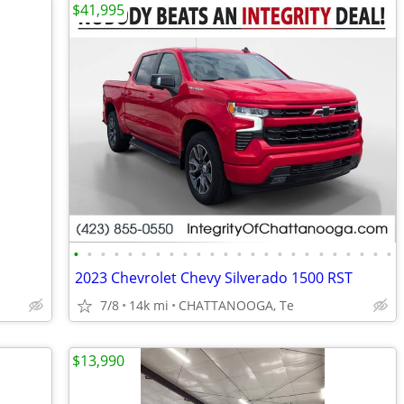
$41,995
•
•
•
•
•
•
•
•
•
•
•
•
•
•
•
•
•
•
•
•
•
•
•
•
2023 Chevrolet Chevy Silverado 1500 RST
7/8
14k mi
CHATTANOOGA, Te
$13,990