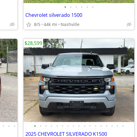
•
•
•
•
•
•
Chevrolet silverado 1500
8/5
44k mi
Nashville
$28,599
•
•
•
•
•
•
•
•
•
•
•
•
•
•
•
•
•
•
•
•
2025 CHEVROLET SILVERADO K1500