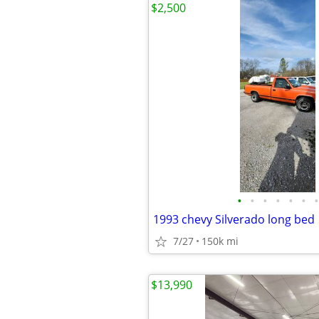
$2,500
•
•
•
•
•
•
•
1993 chevy Silverado long bed
7/27
150k mi
$13,990