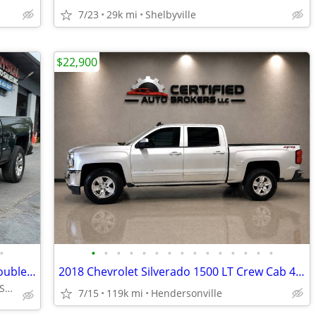
7/23
29k mi
Shelbyville
$22,900
•
•
•
•
•
•
•
•
•
•
•
•
•
•
•
•
2014 Chevrolet Silverado 1500 LT 4dr Double Cab 6.5 ft. SB
2018 Chevrolet Silverado 1500 LT Crew Cab 4x4
CRYSTAL AUTO SALES ~ NASHVILLE
7/15
119k mi
Hendersonville