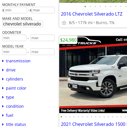
MONTHLY PAYMENT
•
•
•
•
•
•
•
•
•
-
$
$
2016 Chevrolet Silverado LTZ
MAKE AND MODEL
8/5
177k mi
Burns, TN
ODOMETER
-
$24,980
MODEL YEAR
-
transmission
drive
cylinders
paint color
type
condition
fuel
•
•
•
•
•
•
•
•
•
•
•
•
•
•
•
•
title status