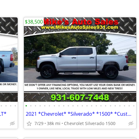
$38,500
•
•
•
•
•
•
•
•
•
•
•
•
•
•
•
•
•
•
•
•
•
•
•
•
•
•
•
•
LT*
2021 *Chevrolet* *Silverado* *1500* *Custom* Trail Boss
7/29
38k mi
Chevrolet Silverado 1500