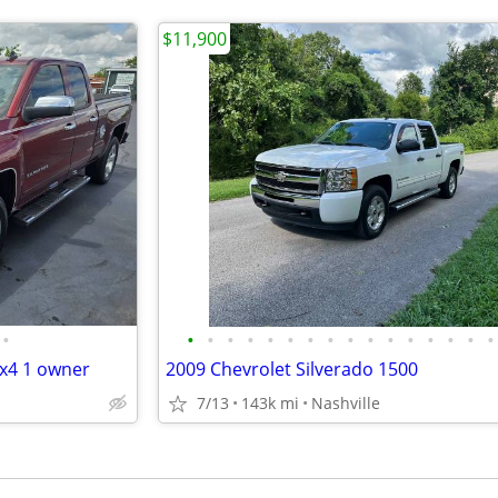
$11,900
•
•
•
•
•
•
•
•
•
•
•
•
•
•
•
•
•
 4x4 1 owner
2009 Chevrolet Silverado 1500
7/13
143k mi
Nashville