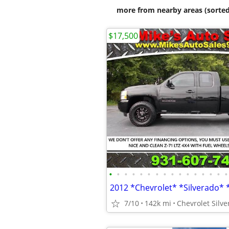
more from nearby areas (sorted
$17,500
•
•
•
•
•
•
•
•
•
•
•
•
•
•
•
•
2012 *Chevrolet* *Silverado* 
7/10
142k mi
Chevrolet Silv