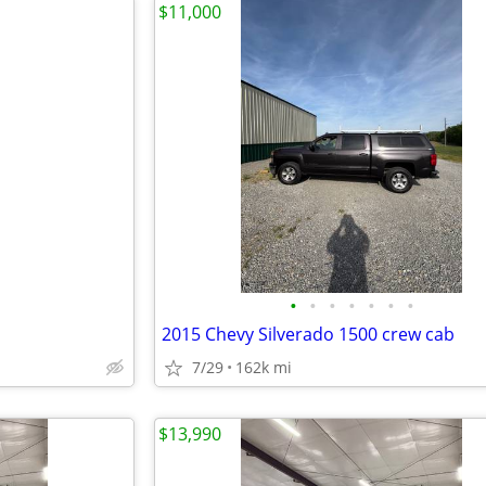
$11,000
•
•
•
•
•
•
•
2015 Chevy Silverado 1500 crew cab
7/29
162k mi
$13,990