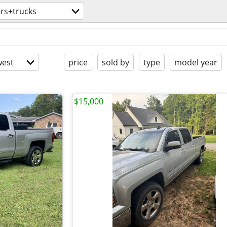
rs+trucks
est
price
sold by
type
model year
$15,000