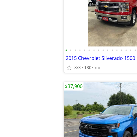
•
•
•
•
•
•
•
•
•
•
•
•
•
•
•
•
2015 Chevrolet Silverado 1500 
8/3
180k mi
$37,900