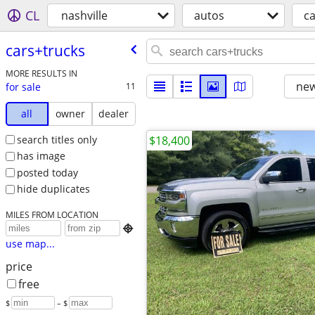
CL
nashville
autos
ca
cars+trucks
MORE RESULTS IN
new
for sale
11
all
owner
dealer
search titles only
$18,400
has image
posted today
hide duplicates
MILES FROM LOCATION

use map...
price
free
$
– $