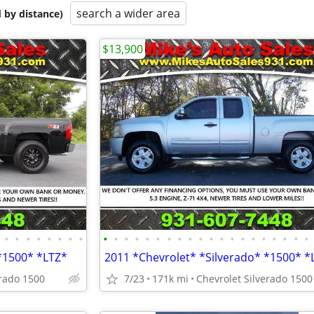
search a wider area
 by distance)
$13,900
•
•
•
•
•
•
•
•
•
•
•
•
•
•
•
•
•
•
•
•
•
•
•
•
•
•
•
•
*1500* *LTZ*
2011 *Chevrolet* *Silverado* *1500* *
erado 1500
7/23
171k mi
Chevrolet Silverado 1500