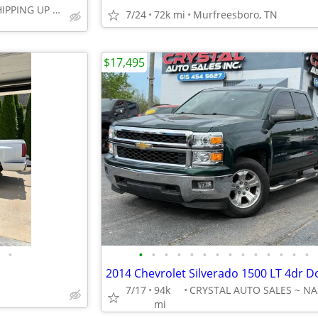
Houston TX FREE SHIPPING UP TO 1,000 MI (.90C/MI Add
7/24
72k mi
Murfreesboro, TN
$17,495
•
•
•
•
•
•
•
•
•
•
•
•
•
•
•
7/17
94k
mi