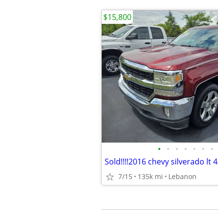
$15,800
•
•
•
•
•
•
•
Sold!!!!2016 chevy silverado lt
7/15
135k mi
Lebanon