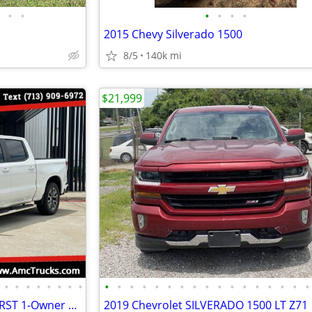
•
•
•
•
•
•
2015 Chevy Silverado 1500
8/5
140k mi
$21,999
•
•
•
•
•
•
•
•
•
•
•
•
•
•
•
•
•
•
•
•
•
•
•
•
•
2021 Chevrolet Silverado 1500 RST 1-Owner Crew Cab 5.3L 4WD NO RUST
2019 Chevrolet SILVERADO 1500 LT Z71