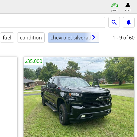
post
acct
fuel
condition
chevrolet silverado 1500
1 - 9
of 60
$35,000