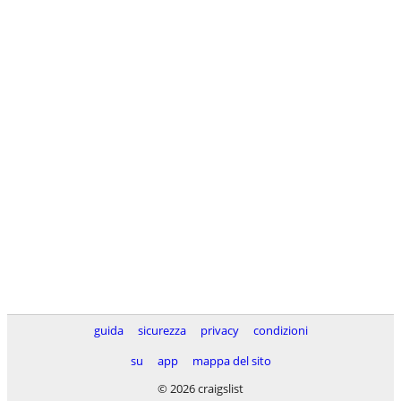
guida
sicurezza
privacy
condizioni
su
app
mappa del sito
© 2026 craigslist