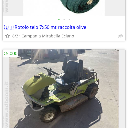
•
•
•
🇮🇹 Rotolo telo 7x50 mt raccolta olive
8/3
Campania Mirabella Eclano
€5.000