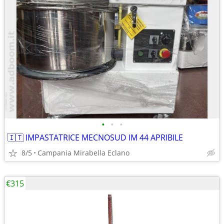
•
•
•
🇮🇹 IMPASTATRICE MECNOSUD IM 44 APRIBILE
8/5
Campania Mirabella Eclano
€315