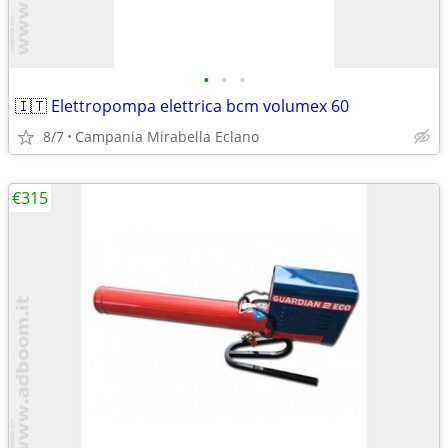
•
•
•
🇮🇹 Elettropompa elettrica bcm volumex 60
8/7
Campania Mirabella Eclano
€315