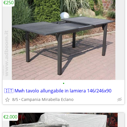
€250
•
🇮🇹 Mwh tavolo allungabile in lamiera 146/246x90
8/5
Campania Mirabella Eclano
€2.000