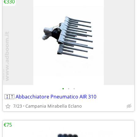
€330
•
•
•
🇮🇹 Abbacchiatore Pneumatico AIR 310
7/23
Campania Mirabella Eclano
€75