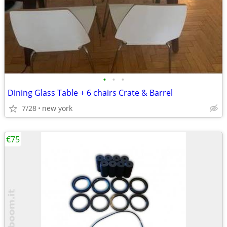
•
•
•
Dining Glass Table + 6 chairs Crate & Barrel
7/28
new york
€75