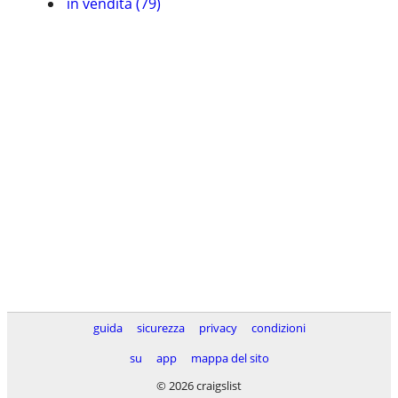
in vendita (79)
guida
sicurezza
privacy
condizioni
su
app
mappa del sito
© 2026 craigslist