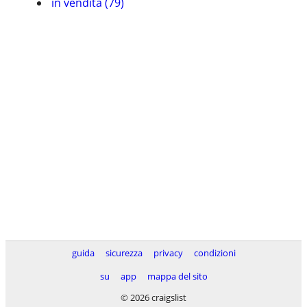
in vendita (79)
guida
sicurezza
privacy
condizioni
su
app
mappa del sito
© 2026 craigslist