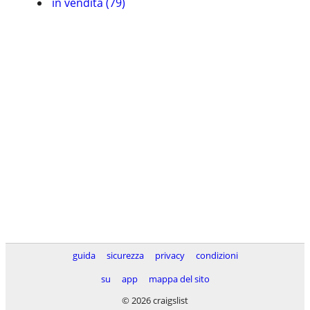
in vendita (79)
guida
sicurezza
privacy
condizioni
su
app
mappa del sito
© 2026 craigslist