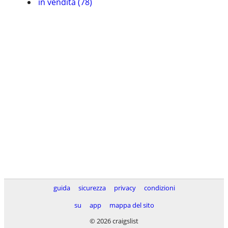
in vendita (78)
guida
sicurezza
privacy
condizioni
su
app
mappa del sito
© 2026 craigslist