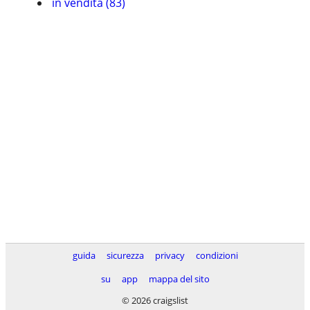
in vendita (83)
guida
sicurezza
privacy
condizioni
su
app
mappa del sito
© 2026 craigslist